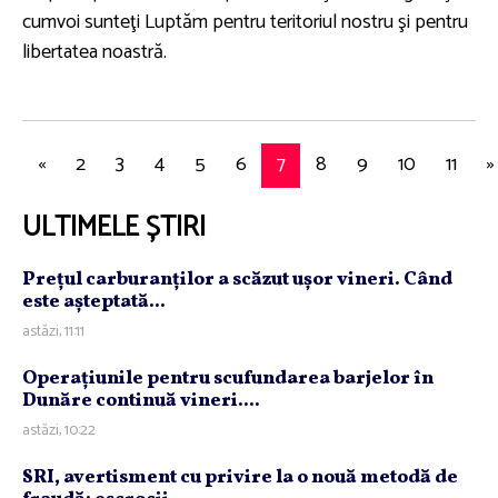
cumvoi sunteţi Luptăm pentru teritoriul nostru şi pentru
libertatea noastră.
«
2
3
4
5
6
7
8
9
10
11
»
ULTIMELE ȘTIRI
Preţul carburanţilor a scăzut uşor vineri. Când
este aşteptată...
astăzi, 11:11
Operaţiunile pentru scufundarea barjelor în
Dunăre continuă vineri....
astăzi, 10:22
SRI, avertisment cu privire la o nouă metodă de