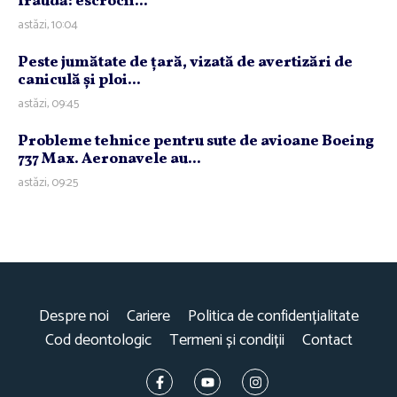
fraudă: escrocii...
astăzi, 10:04
Peste jumătate de ţară, vizată de avertizări de
caniculă şi ploi...
astăzi, 09:45
Probleme tehnice pentru sute de avioane Boeing
737 Max. Aeronavele au...
astăzi, 09:25
Despre noi
Cariere
Politica de confidențialitate
Cod deontologic
Termeni și condiții
Contact