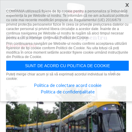
×
COMPANIA utilizează fişiere de tip cookie pentru a personaliza și îmbunătăți
experiența ta pe Website-ul nostru. Te informăm că ne-am actualizat politicile
cu cele mai recente modificări propuse de Regulamentul (UE) 2016/679
privind protecția persoanelor fizice în ceea ce privește prelucrarea datelor cu
caracter personal și privind libera circulație a acestor date. Înainte de a
continua navigarea pe Website-ul nostru te rugăm să aloci timpul necesar
Rezultatele 73 - 84 din 153 pentru
pentru a citi și înțelege conținutul Politicii de Cookie.
european
Prin continuarea navigării pe Website-ul nostru confirmi acceptarea utilizării
fişierelor de tip cookie conform Politicii de Cookie. Nu uita totuși că poți
modifica în orice moment setările acestor fişiere cookie urmând instrucțiunile
din Politica de Cookie.
SUNT DE ACORD CU POLITICA DE COOKIE
Caută
Puteți merge chiar acum și să vă exprimați acordul individual la nivel de
cookie:
Politica de colectare acord cookie
Politica de confidențialitate