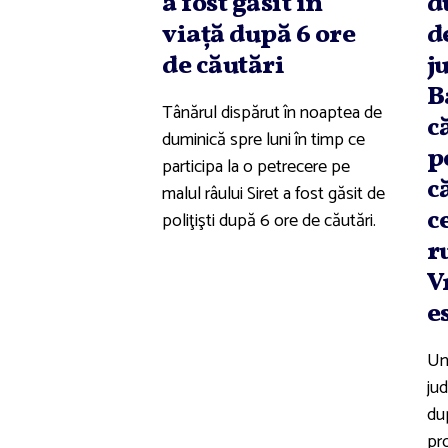
a fost găsit în
d
viaţă după 6 ore
d
de căutări
j
B
Tânărul dispărut în noaptea de
c
duminică spre luni în timp ce
p
participa la o petrecere pe
c
malul râului Siret a fost găsit de
c
poliţişti după 6 ore de căutări.
r
V
e
Un
jud
dup
pro