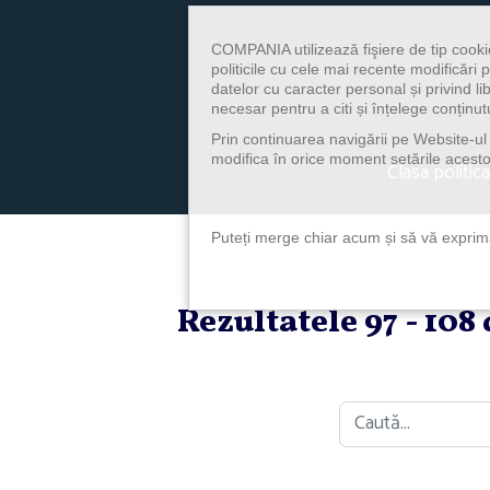
COMPANIA utilizează fişiere de tip cooki
politicile cu cele mai recente modificăr
datelor cu caracter personal și privind l
necesar pentru a citi și înțelege conținutu
Prin continuarea navigării pe Website-ul n
modifica în orice moment setările acestor
Clasa politica
Puteți merge chiar acum și să vă exprimaț
Rezultatele 97 - 108
Caută