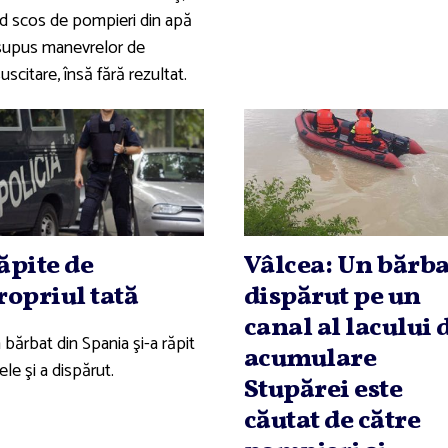
ind scos de pompieri din apă
 supus manevrelor de
uscitare, însă fără rezultat.
ăpite de
Vâlcea: Un bărba
ropriul tată
dispărut pe un
canal al lacului 
bărbat din Spania şi-a răpit
acumulare
ele şi a dispărut.
Stupărei este
căutat de către