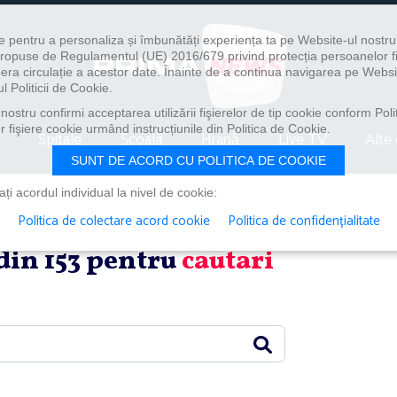
e pentru a personaliza și îmbunătăți experiența ta pe Website-ul nostr
i propuse de Regulamentul (UE) 2016/679 privind protecția persoanelor f
ibera circulație a acestor date. Înainte de a continua navigarea pe Websi
l Politicii de Cookie.
ostru confirmi acceptarea utilizării fişierelor de tip cookie conform Polit
 fişiere cookie urmând instrucțiunile din Politica de Cookie.
Spitale
Școală
Hrană
Live TV
Alte 
SUNT DE ACORD CU POLITICA DE COOKIE
i acordul individual la nivel de cookie:
Politica de colectare acord cookie
Politica de confidențialitate
 din 153 pentru
cautari