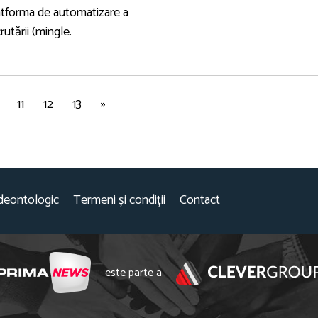
atforma de automatizare a
rutării (mingle.
11
12
13
»
deontologic
Termeni și condiții
Contact
este parte a