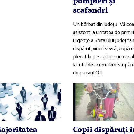
pompieri şi
scafandri
Un bărbat din judeţul Vâlcea
asistent la unitatea de primiri
urgenţe a Spitalului Judeţean
dispărut, vineri seară, după c
plecat la pescuit pe un canal
lacului de acumulare Stupăre
de pe râul Olt.
ajoritatea
Copii dispăruţi î