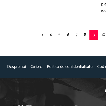
pl
rec
«
4
5
6
7
8
9
10
Despre noi
Cariere
Politica de confidențialitate
Cod 