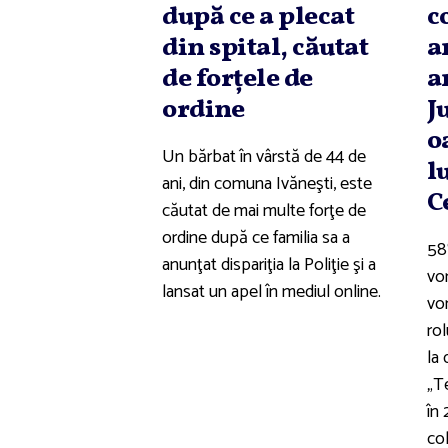
după ce a plecat
c
din spital, căutat
a
de forţele de
a
ordine
J
o
Un bărbat în vârstă de 44 de
l
ani, din comuna Ivăneşti, este
C
căutat de mai multe forţe de
ordine după ce familia sa a
58
anunţat dispariţia la Poliţie şi a
vor
lansat un apel în mediul online.
vo
rol
la 
„T
în 
co