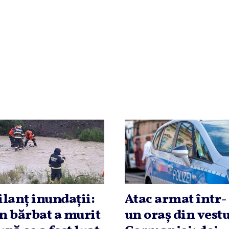
ilanţ inundaţii:
Atac armat într-
n bărbat a murit
un oraş din vestu