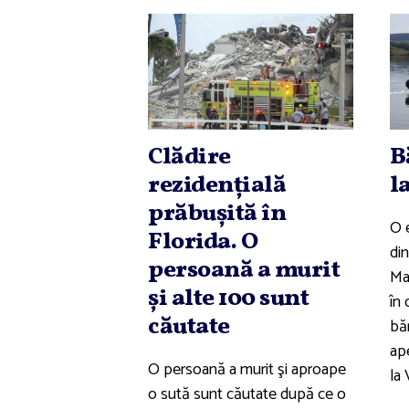
Clădire
B
rezidenţială
l
prăbuşită în
O 
Florida. O
di
persoană a murit
Ma
şi alte 100 sunt
în 
căutate
băr
ap
O persoană a murit şi aproape
la 
o sută sunt căutate după ce o