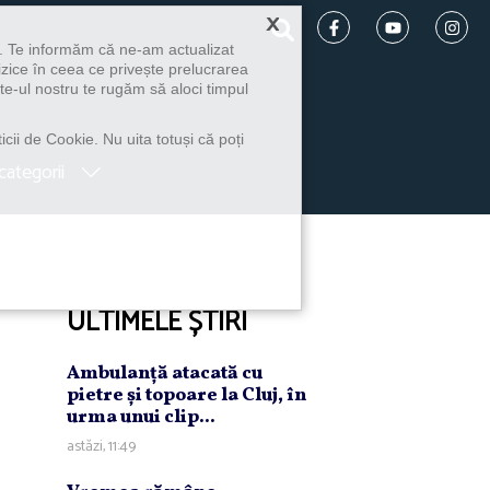
×
u. Te informăm că ne-am actualizat
izice în ceea ce privește prelucrarea
te-ul nostru te rugăm să aloci timpul
icii de Cookie. Nu uita totuși că poți
categorii
ULTIMELE ȘTIRI
Ambulanţă atacată cu
pietre şi topoare la Cluj, în
urma unui clip...
astăzi, 11:49