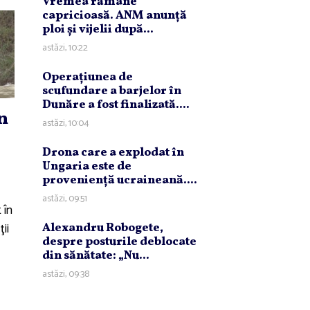
Vremea rămâne
capricioasă. ANM anunţă
ploi şi vijelii după...
astăzi, 10:22
Operaţiunea de
scufundare a barjelor în
Dunăre a fost finalizată....
n
astăzi, 10:04
Drona care a explodat în
Ungaria este de
provenienţă ucraineană....
astăzi, 09:51
 în
ii
Alexandru Robogete,
despre posturile deblocate
din sănătate: „Nu...
astăzi, 09:38