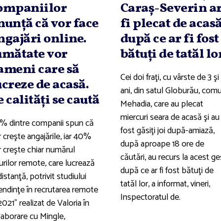
ompaniilor
Caraş-Severin a
nunţă că vor face
fi plecat de acas
ngajări online.
după ce ar fi fost
umătate vor
bătuţi de tatăl lo
ameni care să
Cei doi fraţi, cu vârste de 3 şi
ucreze de acasă.
ani, din satul Globurău, com
e calităţi se caută
Mehadia, care au plecat
miercuri seara de acasă şi au
% dintre companii spun că
fost găsiţi joi după-amiază,
 creşte angajările, iar 40%
după aproape 18 ore de
r creşte chiar numărul
căutări, au recurs la acest ge
urilor remote, care lucrează
după ce ar fi fost bătuţi de
distanţă, potrivit studiului
tatăl lor, a informat, vineri,
endinţe în recrutarea remote
Inspectoratul de.
2021” realizat de Valoria în
laborare cu Mingle,