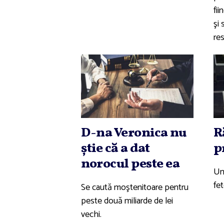
fi
şi
res
D-na Veronica nu
R
ştie că a dat
p
norocul peste ea
Un 
fet
Se caută moştenitoare pentru
peste două miliarde de lei
vechi.