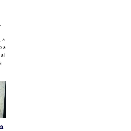
,
, a
e a
 al
i,
n