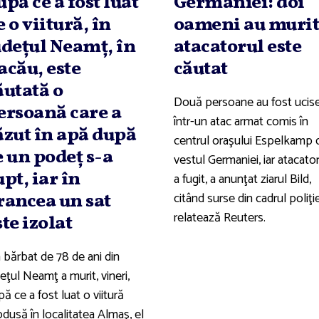
upă ce a fost luat
Germaniei: doi
e o viitură, în
oameni au murit
udeţul Neamţ, în
atacatorul este
acău, este
căutat
ăutată o
Două persoane au fost ucis
ersoană care a
într-un atac armat comis în
ăzut în apă după
centrul oraşului Espelkamp 
e un podeţ s-a
vestul Germaniei, iar atacato
upt, iar în
a fugit, a anunţat ziarul Bild,
citând surse din cadrul poliţie
rancea un sat
relatează Reuters.
ste izolat
 bărbat de 78 de ani din
eţul Neamţ a murit, vineri,
ă ce a fost luat o viitură
dusă în localitatea Almaş, el