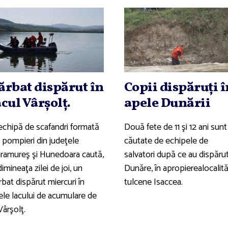
ărbat dispărut în
Copii dispăruţi î
acul Vârşolţ.
apele Dunării
echipă de scafandri formată
Două fete de 11 şi 12 ani sunt
n pompieri din judeţele
căutate de echipele de
ramureş şi Hunedoara caută,
salvatori după ce au dispărut
dimineaţa zilei de joi, un
Dunăre, în apropierealocalităţ
bat dispărut miercuri în
tulcene Isaccea.
ele lacului de acumulare de
Vârşolţ.