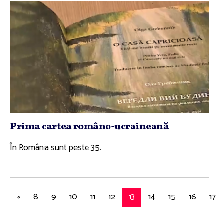
Prima cartea româno-ucraineană
În România sunt peste 35.
«
8
9
10
11
12
13
14
15
16
17