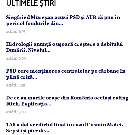
ULTIMELE ȘTIRI
Siegfried Mureşan acuză PSD şi AUR că pun în
pericol fondurile din...
astăzi, 16:35
Hidrologii anunţă o uşoară creştere a debitului
Dunării. Nivelul...
astăzi, 16:05
PSD cere menţinerea centralelor pe cărbune în
plină criză...
astăzi, 15:39
De ce au marile oraşe din România acelaşi rating
Fitch. Explicaţia...
astăzi, 15:20
TAS a dat verdictul final în cazul Cosmin Matei.
Sepsi îşi pierde...