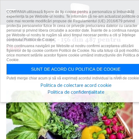
COMPANIA utilizează fişiere de tip cookie pentru a personaliza și îmbunătăți
experiența ta pe Website-ul nostru. Te informăm că ne-am actualizat politicile c
cele mai recente modificări propuse de Regulamentul (UE) 2016/679 privind
protecția persoanelor fizice în ceea ce privește prelucrarea datelor cu caracter
personal și privind libera circulație a acestor date. Înainte de a continua navig
pe Website-ul nostru te rugăm să aloci timpul necesar pentru a citi și înțelege
Rezultatele 145 - 156 din 487 pentru
conținutul Politicii de Cookie.
casa
Prin continuarea navigării pe Website-ul nostru confirmi acceptarea utilizării
fişierelor de tip cookie conform Politicii de Cookie. Nu uita totuși că poți modific
orice moment setările acestor fişiere cookie urmând instrucțiunile din Politica d
Cookie.
SUNT DE ACORD CU POLITICA DE COOKIE
Caută
Puteți merge chiar acum și să vă exprimați acordul individual la nivel de cookie
Politica de colectare acord cookie
Politica de confidențialitate