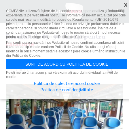
×
COMPANIA utilizează fişiere de tip cookie pentru a personaliza și îmbunătăți
experiența ta pe Website-ul nostru. Te informăm că ne-am actualizat politicile
cu cele mai recente modificări propuse de Regulamentul (UE) 2016/679
privind protecția persoanelor fizice în ceea ce privește prelucrarea datelor cu
caracter personal și privind libera circulație a acestor date. Înainte de a
continua navigarea pe Website-ul nostru te rugăm să aloci timpul necesar
Rezultatele 85 - 96 din 141 pentru
pentru a citi și înțelege conținutul Politicii de Cookie.
calatorie
Prin continuarea navigării pe Website-ul nostru confirmi acceptarea utilizării
fişierelor de tip cookie conform Politicii de Cookie. Nu uita totuși că poți
modifica în orice moment setările acestor fişiere cookie urmând instrucțiunile
din Politica de Cookie.
SUNT DE ACORD CU POLITICA DE COOKIE
Caută
Puteți merge chiar acum și să vă exprimați acordul individual la nivel de
cookie:
Politica de colectare acord cookie
Politica de confidențialitate