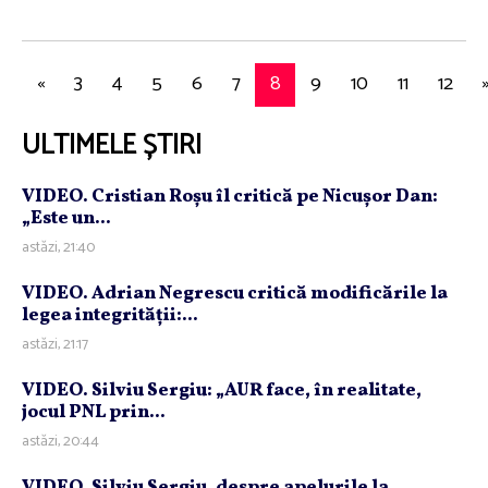
«
3
4
5
6
7
8
9
10
11
12
ULTIMELE ȘTIRI
VIDEO. Cristian Roşu îl critică pe Nicuşor Dan:
„Este un...
astăzi, 21:40
VIDEO. Adrian Negrescu critică modificările la
legea integrităţii:...
astăzi, 21:17
VIDEO. Silviu Sergiu: „AUR face, în realitate,
jocul PNL prin...
astăzi, 20:44
VIDEO. Silviu Sergiu, despre apelurile la