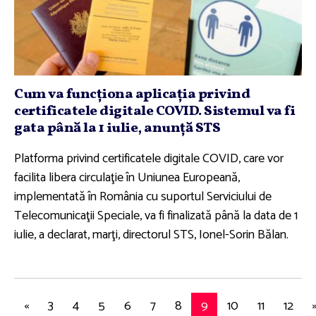
Cum va funcţiona aplicaţia privind
certificatele digitale COVID. Sistemul va fi
gata până la 1 iulie, anunţă STS
Platforma privind certificatele digitale COVID, care vor
facilita libera circulaţie în Uniunea Europeană,
implementată în România cu suportul Serviciului de
Telecomunicaţii Speciale, va fi finalizată până la data de 1
iulie, a declarat, marţi, directorul STS, Ionel-Sorin Bălan.
«
3
4
5
6
7
8
9
10
11
12