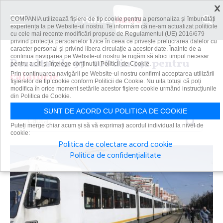
×
COMPANIA utilizează fişiere de tip cookie pentru a personaliza și îmbunătăți
experiența ta pe Website-ul nostru. Te informăm că ne-am actualizat politicile
cu cele mai recente modificări propuse de Regulamentul (UE) 2016/679
privind protecția persoanelor fizice în ceea ce privește prelucrarea datelor cu
caracter personal și privind libera circulație a acestor date. Înainte de a
continua navigarea pe Website-ul nostru te rugăm să aloci timpul necesar
Rezultatele 97 - 108 din 142 pentru
pentru a citi și înțelege conținutul Politicii de Cookie.
calatorie
Prin continuarea navigării pe Website-ul nostru confirmi acceptarea utilizării
fişierelor de tip cookie conform Politicii de Cookie. Nu uita totuși că poți
modifica în orice moment setările acestor fişiere cookie urmând instrucțiunile
din Politica de Cookie.
SUNT DE ACORD CU POLITICA DE COOKIE
Caută
Puteți merge chiar acum și să vă exprimați acordul individual la nivel de
cookie:
Politica de colectare acord cookie
Politica de confidențialitate