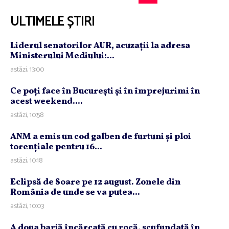
ULTIMELE ȘTIRI
Liderul senatorilor AUR, acuzaţii la adresa
Ministerului Mediului:...
astăzi, 13:00
Ce poţi face în Bucureşti şi în împrejurimi în
acest weekend....
astăzi, 10:58
ANM a emis un cod galben de furtuni şi ploi
torenţiale pentru 16...
astăzi, 10:18
Eclipsă de Soare pe 12 august. Zonele din
România de unde se va putea...
astăzi, 10:03
A doua barjă încărcată cu rocă, scufundată în