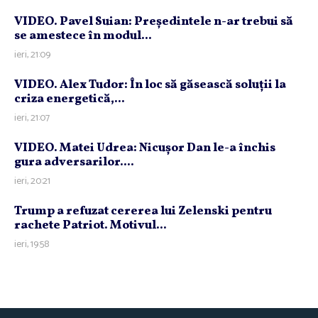
VIDEO. Pavel Suian: Preşedintele n-ar trebui să
se amestece în modul...
ieri, 21:09
VIDEO. Alex Tudor: În loc să găsească soluţii la
criza energetică,...
ieri, 21:07
VIDEO. Matei Udrea: Nicuşor Dan le-a închis
gura adversarilor....
ieri, 20:21
Trump a refuzat cererea lui Zelenski pentru
rachete Patriot. Motivul...
ieri, 19:58