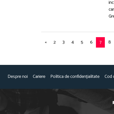
inc
ca
Gre
«
2
3
4
5
6
7
8
Despre noi
Cariere
Politica de confidențialitate
Cod 