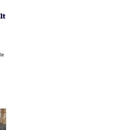
lt
te