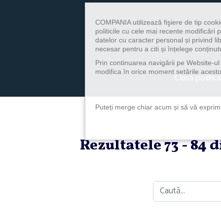
COMPANIA utilizează fişiere de tip cooki
politicile cu cele mai recente modificăr
datelor cu caracter personal și privind l
necesar pentru a citi și înțelege conținutu
Prin continuarea navigării pe Website-ul n
modifica în orice moment setările acestor
Clasa politica
Puteți merge chiar acum și să vă exprimaț
Rezultatele 73 - 84 
Caută