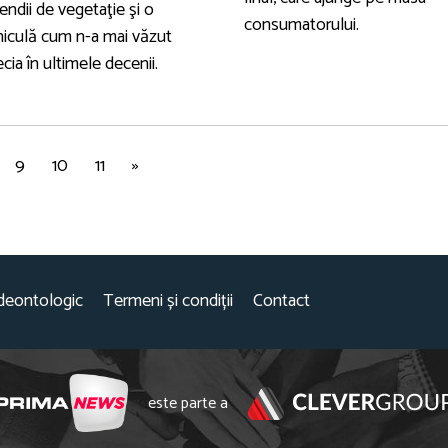
endii de vegetaţie şi o
consumatorului.
niculă cum n-a mai văzut
cia în ultimele decenii.
9
10
11
»
deontologic
Termeni și condiții
Contact
este parte a