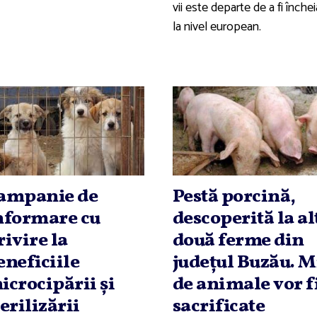
vii este departe de a fi înche
la nivel european.
ampanie de
Pestă porcină,
nformare cu
descoperită la al
rivire la
două ferme din
eneficiile
judeţul Buzău. M
icrocipării şi
de animale vor f
terilizării
sacrificate