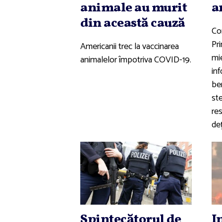
animale au murit
a
din această cauză
Con
Pr
Americanii trec la vaccinarea
mi
animalelor împotriva COVID-19.
inf
ben
ste
res
deţ
Spintecătorul de
I