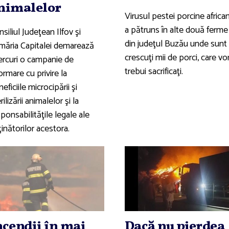
nimalelor
Virusul pestei porcine africa
a pătruns în alte două ferme
siliul Judeţean Ilfov şi
din judeţul Buzău unde sunt
imăria Capitalei demarează
crescuţi mii de porci, care vo
ercuri o campanie de
trebui sacrificaţi.
ormare cu privire la
eficiile microcipării şi
rilizării animalelor şi la
ponsabilităţile legale ale
inătorilor acestora.
ncendii în mai
Dacă nu pierdea