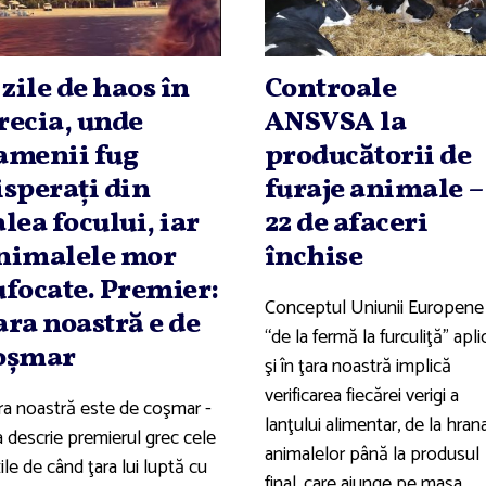
1 zile de haos în
Controale
recia, unde
ANSVSA la
amenii fug
producătorii de
isperaţi din
furaje animale –
alea focului, iar
22 de afaceri
nimalele mor
închise
ufocate. Premier:
Conceptul Uniunii Europene
ara noastră e de
“de la fermă la furculiţă” apli
oşmar
şi în ţara noastră implică
verificarea fiecărei verigi a
ra noastră este de coşmar -
lanţului alimentar, de la hran
a descrie premierul grec cele
animalelor până la produsul
zile de când ţara lui luptă cu
final, care ajunge pe masa