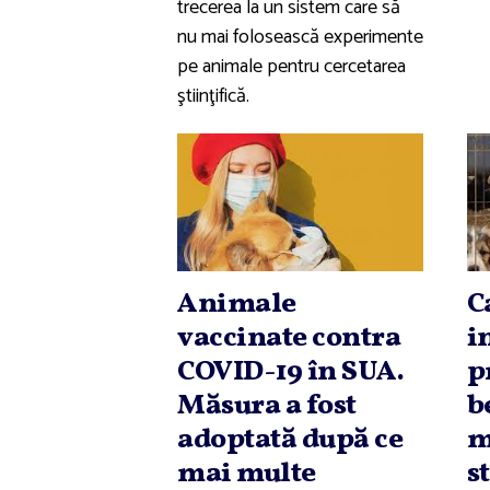
trecerea la un sistem care să
nu mai folosească experimente
pe animale pentru cercetarea
ştiinţifică.
Animale
C
vaccinate contra
i
COVID-19 în SUA.
p
Măsura a fost
b
adoptată după ce
m
mai multe
s