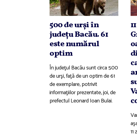
500 de urşi în
1
judeţu Bacău. 61
G
este numărul
o
optim
d
c
În judeţul Bacău sunt circa 500
a
de urşi, faţă de un optim de 61
s
de exemplare, potrivit
V
informaţiilor prezentate, joi, de
c
prefectul Leonard Ioan Bulai.
Va
aş
11 