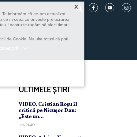
×
u. Te informăm că ne-am actualizat
izice în ceea ce privește prelucrarea
te-ul nostru te rugăm să aloci timpul
icii de Cookie. Nu uita totuși că poți
categorii
ULTIMELE ȘTIRI
VIDEO. Cristian Roşu îl
critică pe Nicuşor Dan:
„Este un...
ieri, 21:40