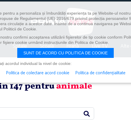
e pentru a personaliza și îmbunătăți experiența ta pe Website-ul nostr
i propuse de Regulamentul (UE) 2016/679 privind protecția persoanelor f
ibera circulație a acestor date. Înainte de a continua navigarea pe Websi
l Politicii de Cookie.
ostru confirmi acceptarea utilizării fişierelor de tip cookie conform Polit
 fişiere cookie urmând instrucțiunile din Politica de Cookie.
Spitale
Școală
Hrană
Live TV
Alte 
SUNT DE ACORD CU POLITICA DE COOKIE
i acordul individual la nivel de cookie:
Politica de colectare acord cookie
Politica de confidențialitate
din 147 pentru
animale