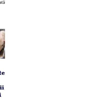
iată
te
ii
i