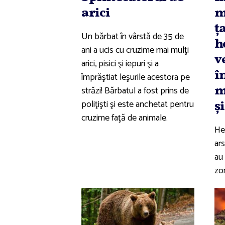
arici
m
ţ
Un bărbat în vârstă de 35 de
h
ani a ucis cu cruzime mai mulţi
v
arici, pisici şi iepuri şi a
î
împrăştiat leşurile acestora pe
m
străzi! Bărbatul a fost prins de
poliţişti şi este anchetat pentru
ş
cruzime faţă de animale.
He
ars
au 
zon