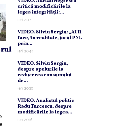
VIDEO. Adrian Negrescu
critică modificările la
legea integrităţii:...
ieri, 21:17
VIDEO. Silviu Sergiu: „AUR
face, în realitate, jocul PNL
prin...
rul
ieri, 20:44
VIDEO. Silviu Sergiu,
despre apelurile la
reducerea consumului
de...
ieri, 20:30
VIDEO. Analistul politic
Radu Turcescu, despre
modificările la legea...
e
ieri, 20:16
le