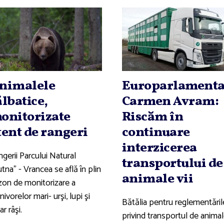
nimalele
Europarlamenta
ălbatice,
Carmen Avram:
onitorizate
Riscăm în
tent de rangeri
continuare
interzicerea
gerii Parcului Natural
transportului de
tna” - Vrancea se află în plin
animale vii
zon de monitorizare a
nivorelor mari- urşi, lupi şi
Bătălia pentru reglementăril
ar râşi.
privind transportul de anima