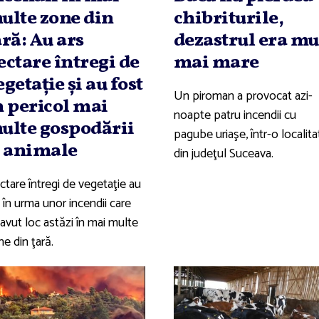
ulte zone din
chibriturile,
ară: Au ars
dezastrul era mu
ectare întregi de
mai mare
egetaţie şi au fost
Un piroman a provocat azi-
n pericol mai
noapte patru incendii cu
ulte gospodării
pagube uriaşe, într-o localita
i animale
din judeţul Suceava.
ctare întregi de vegetaţie au
 în urma unor incendii care
avut loc astăzi în mai multe
e din ţară.