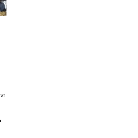
cat
a