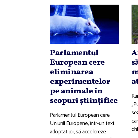
Parlamentul
A
European cere
s
eliminarea
m
experimentelor
a
pe animale în
Ran
scopuri ştiinţifice
„Pu
se
Parlamentul European cere
car
Uniunii Europene, într-un text
chi
adoptat joi, să accelereze