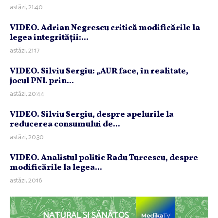
astăzi, 21:40
VIDEO. Adrian Negrescu critică modificările la
legea integrităţii:...
astăzi, 21:17
VIDEO. Silviu Sergiu: „AUR face, în realitate,
jocul PNL prin...
astăzi, 20:44
VIDEO. Silviu Sergiu, despre apelurile la
reducerea consumului de...
astăzi, 20:30
VIDEO. Analistul politic Radu Turcescu, despre
modificările la legea...
astăzi, 20:16
NATURAL ȘI SĂNĂTOS