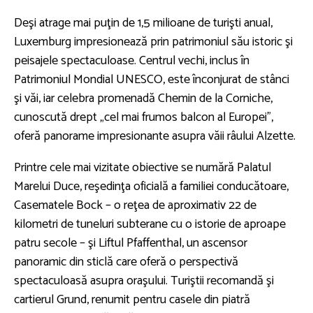
Deşi atrage mai puţin de 1,5 milioane de turişti anual,
Luxemburg impresionează prin patrimoniul său istoric şi
peisajele spectaculoase. Centrul vechi, inclus în
Patrimoniul Mondial UNESCO, este înconjurat de stânci
şi văi, iar celebra promenadă Chemin de la Corniche,
cunoscută drept „cel mai frumos balcon al Europei”,
oferă panorame impresionante asupra văii râului Alzette.
Printre cele mai vizitate obiective se numără Palatul
Marelui Duce, reşedinţa oficială a familiei conducătoare,
Casematele Bock – o reţea de aproximativ 22 de
kilometri de tuneluri subterane cu o istorie de aproape
patru secole – şi Liftul Pfaffenthal, un ascensor
panoramic din sticlă care oferă o perspectivă
spectaculoasă asupra oraşului. Turiştii recomandă şi
cartierul Grund, renumit pentru casele din piatră