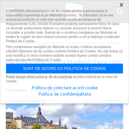
×
COMPANIA utilizează fişiere de tip cookie pentru a personaliza și
îmbunătăți experiența ta pe Website-ul nostru. Te informăm că ne-am
actualizat politicile cu cele mai recente modificări propuse de
Regulamentul (UE) 2016/679 privind protecția persoanelor fizice în ceea
ce privește prelucrarea datelor cu caracter personal și privind libera
circulație a acestor date. Înainte de a continua navigarea pe Website-ul
Acasă
Știri
nostru te rugăm să aloci timpul necesar pentru a citi și înțelege conținutul
Politicii de Cookie.
Nu este Paris şi nici Madrid. Care este capitala desemnată
Prin continuarea navigării pe Website-ul nostru confirmi acceptarea
cea mai...
utilizării fişierelor de tip cookie conform Politicii de Cookie. Nu uita totuși că
poți modifica în orice moment setările acestor fişiere cookie urmând
Nu este Paris şi nici Madrid. Care este
instrucțiunile din Politica de Cookie.
capitala desemnată cea mai
SUNT DE ACORD CU POLITICA DE COOKIE
frumoasă din Europa
Puteți merge chiar acum și să vă exprimați acordul individual la nivel de
cookie:
Politica de colectare acord cookie
Primanews
|
7 iul 2026
Politica de confidențialitate