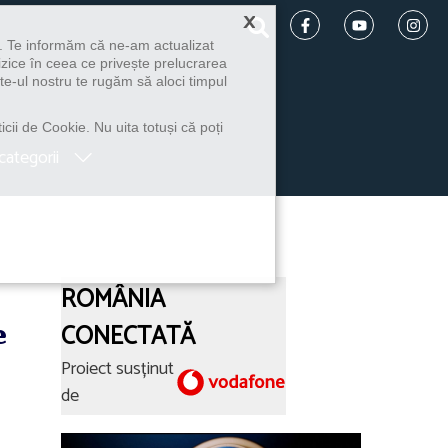
×
u. Te informăm că ne-am actualizat
izice în ceea ce privește prelucrarea
te-ul nostru te rugăm să aloci timpul
icii de Cookie. Nu uita totuși că poți
categorii
ROMÂNIA
e
CONECTATĂ
Proiect susținut
de