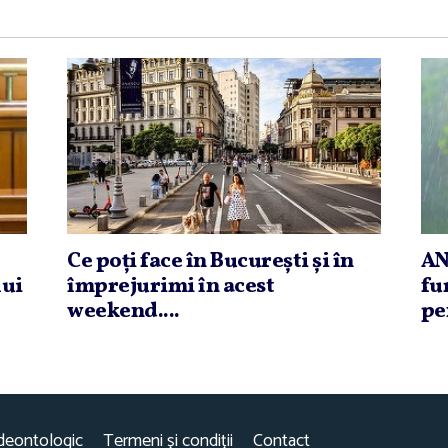
Ce poţi face în Bucureşti şi în
AN
lui
împrejurimi în acest
fu
weekend....
pe
deontologic
Termeni și condiții
Contact