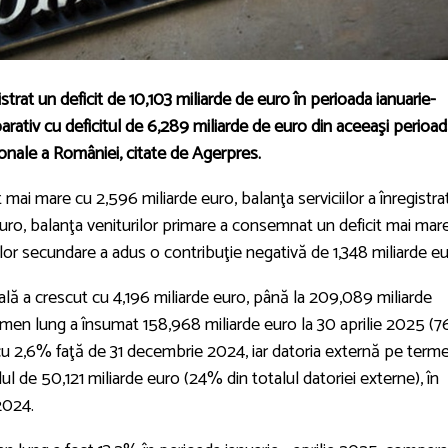
istrat un deficit de 10,103 miliarde de euro în perioada ianuarie-
rativ cu deficitul de 6,289 miliarde de euro din aceeaşi perioad
ţionale a României, citate de Agerpres.
mai mare cu 2,596 miliarde euro, balanţa serviciilor a înregistra
ro, balanţa veniturilor primare a consemnat un deficit mai mar
ilor secundare a adus o contribuţie negativă de 1,348 miliarde eu
tală a crescut cu 4,196 miliarde euro, până la 209,089 miliarde
ermen lung a însumat 158,968 miliarde euro la 30 aprilie 2025 (
e cu 2,6% faţă de 31 decembrie 2024, iar datoria externă pe term
elul de 50,121 miliarde euro (24% din totalul datoriei externe), în
2024.