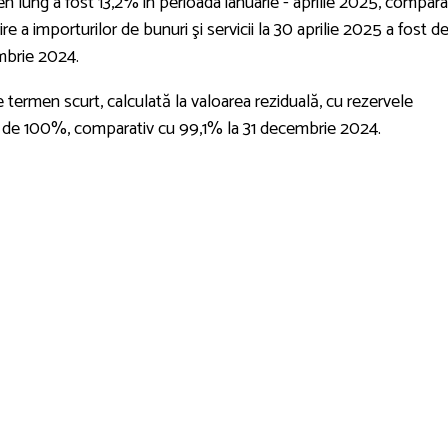
en lung a fost 13,2% în perioada ianuarie - aprilie 2025, compara
 a importurilor de bunuri şi servicii la 30 aprilie 2025 a fost d
embrie 2024.
 termen scurt, calculată la valoarea reziduală, cu rezervele
st de 100%, comparativ cu 99,1% la 31 decembrie 2024.