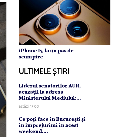
iPhone 17, la un pas de
scumpire
ULTIMELE ȘTIRI
Liderul senatorilor AUR,
acuzaţii la adresa
Ministerului Mediului:...
astăzi, 13:00
Ce poţi face în Bucureşti şi
în împrejurimi în acest
weekend....