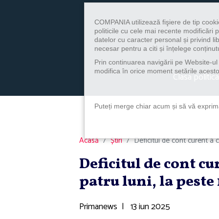
COMPANIA utilizează fişiere de tip cooki
politicile cu cele mai recente modificăr
datelor cu caracter personal și privind l
necesar pentru a citi și înțelege conținutu
Prin continuarea navigării pe Website-ul n
modifica în orice moment setările acestor
Clasa politica
Puteți merge chiar acum și să vă exprimaț
Acasă
Știri
Deficitul de cont curent a c
Deficitul de cont cu
patru luni, la peste
Primanews
|
13 iun 2025