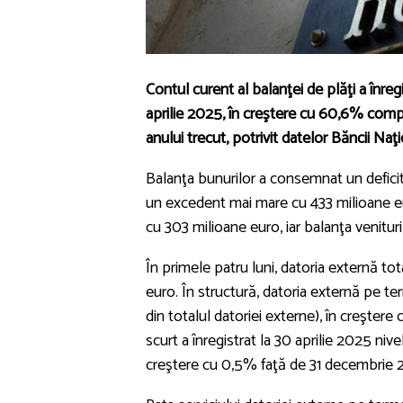
Contul curent al balanţei de plăţi a înreg
aprilie 2025, în creştere cu 60,6% compa
anului trecut, potrivit datelor Băncii Na
Balanţa bunurilor a consemnat un deficit 
un excedent mai mare cu 433 milioane eu
cu 303 milioane euro, iar balanţa venitur
În primele patru luni, datoria externă to
euro. În structură, datoria externă pe t
din totalul datoriei externe), în creşter
scurt a înregistrat la 30 aprilie 2025 niv
creştere cu 0,5% faţă de 31 decembrie 