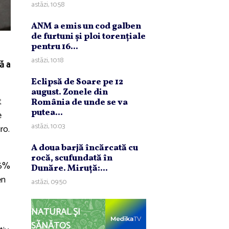
astăzi, 10:58
ANM a emis un cod galben
de furtuni şi ploi torenţiale
pentru 16...
astăzi, 10:18
ă a
Eclipsă de Soare pe 12
august. Zonele din
t
România de unde se va
putea...
e
astăzi, 10:03
ro.
A doua barjă încărcată cu
rocă, scufundată în
76%
Dunăre. Miruţă:...
en
astăzi, 09:50
NATURAL ȘI
SĂNĂTOS