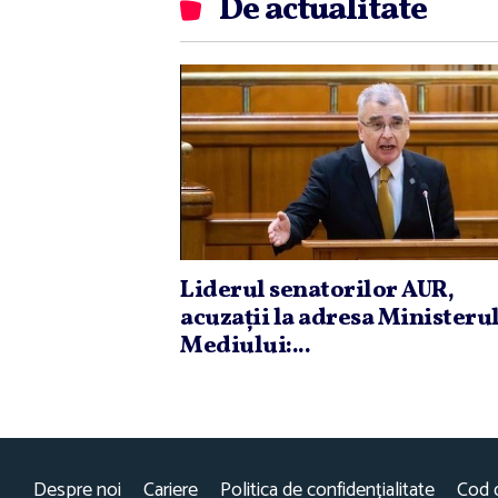
De actualitate
Liderul senatorilor AUR,
acuzaţii la adresa Ministeru
Mediului:...
Despre noi
Cariere
Politica de confidențialitate
Cod 