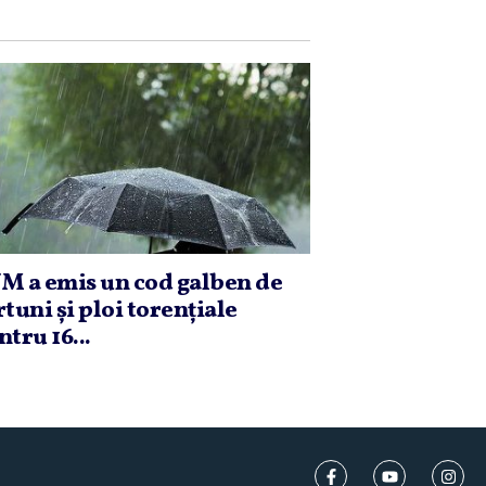
M a emis un cod galben de
rtuni şi ploi torenţiale
ntru 16...