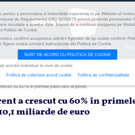
e pentru a personaliza și îmbunătăți experiența ta pe Website-ul nostr
i propuse de Regulamentul (UE) 2016/679 privind protecția persoanelor f
ibera circulație a acestor date. Înainte de a continua navigarea pe Websi
l Politicii de Cookie.
ostru confirmi acceptarea utilizării fişierelor de tip cookie conform Polit
 fişiere cookie urmând instrucțiunile din Politica de Cookie.
Spitale
Școală
Hrană
Live TV
Alte 
SUNT DE ACORD CU POLITICA DE COOKIE
i acordul individual la nivel de cookie:
Politica de colectare acord cookie
Politica de confidențialitate
rescut cu 60% în primele patru luni, la peste...
rent a crescut cu 60% în primel
 10,1 miliarde de euro