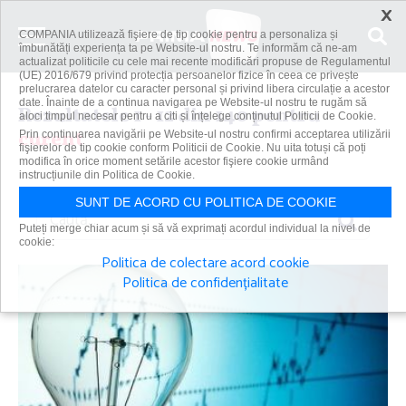
×
COMPANIA utilizează fişiere de tip cookie pentru a personaliza și
îmbunătăți experiența ta pe Website-ul nostru. Te informăm că ne-am
actualizat politicile cu cele mai recente modificări propuse de Regulamentul
(UE) 2016/679 privind protecția persoanelor fizice în ceea ce privește
prelucrarea datelor cu caracter personal și privind libera circulație a acestor
date. Înainte de a continua navigarea pe Website-ul nostru te rugăm să
Rezultatele 1 - 12 din 140 pentru
aloci timpul necesar pentru a citi și înțelege conținutul Politicii de Cookie.
curent
Prin continuarea navigării pe Website-ul nostru confirmi acceptarea utilizării
fişierelor de tip cookie conform Politicii de Cookie. Nu uita totuși că poți
modifica în orice moment setările acestor fişiere cookie urmând
instrucțiunile din Politica de Cookie.
SUNT DE ACORD CU POLITICA DE COOKIE
Caută
Puteți merge chiar acum și să vă exprimați acordul individual la nivel de
cookie:
Politica de colectare acord cookie
Politica de confidențialitate