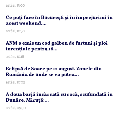
astăzi, 13:00
Ce poţi face în Bucureşti şi în împrejurimi în
acest weekend....
astăzi, 10:58
ANM a emis un cod galben de furtuni şi ploi
torenţiale pentru 16...
astăzi, 10:18
Eclipsă de Soare pe 12 august. Zonele din
România de unde se va putea...
astăzi, 10:03
A doua barjă încărcată cu rocă, scufundată în
Dunăre. Miruţă:...
astăzi, 09:50