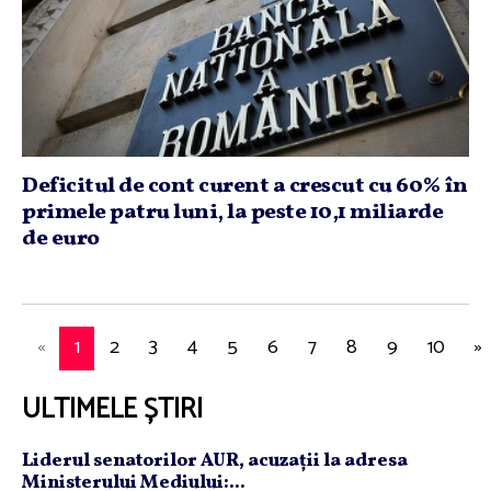
Deficitul de cont curent a crescut cu 60% în
primele patru luni, la peste 10,1 miliarde
de euro
«
1
2
3
4
5
6
7
8
9
10
»
ULTIMELE ȘTIRI
Liderul senatorilor AUR, acuzaţii la adresa
Ministerului Mediului:...