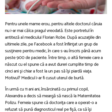
Pentru unele mame erou, pentru altele doctorul căruia
nu i-ar mai călca pragul vreodată. Este portretul în
antiteză al medicului Florian Robe. După acuzaţiile din
ultimele zile, pe Facebook a fost înfiinţat un grup de
susţinere pentru medic, în care s-au înscris până acum
peste 900 de paciente. Între timp, o altă femeie care a
născut cu el spune că a avut dureri cumplite timp de
cinci ani şi chiar a fost la un pas să îşi piardă viaţa.
Motivul? Medicul i-ar fi cusut uterul de burtă.
În urmă cu 11 ani ani, însărcinată cu primul copil,
Alexandra a decis să meargă să nască la Maternitatea
Polizu. Femeia spune că doctoriţa care a operat-o a
refuzat să pună diagnosticul real pe fişă, ca să îşi