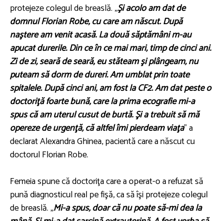
protejeze colegul de breaslă. ,,
Şi acolo am dat de
domnul Florian Robe, cu care am născut. După
naştere am venit acasă. La două săptămâni m-au
apucat durerile. Din ce în ce mai mari, timp de cinci ani.
Zi de zi, seară de seară, eu stăteam şi plângeam, nu
puteam să dorm de dureri. Am umblat prin toate
spitalele. După cinci ani, am fost la CF2. Am dat peste o
doctoriţă foarte bună, care la prima ecografie mi-a
spus că am uterul cusut de burtă. Şi a trebuit să mă
opereze de urgenţă, că altfel îmi pierdeam viaţa
" a
declarat Alexandra Ghinea, pacientă care a născut cu
doctorul Florian Robe.
Femeia spune că doctoriţa care a operat-o a refuzat să
pună diagnosticul real pe fişă, ca să îşi protejeze colegul
de breaslă. ,,
Mi-a spus, doar că nu poate să-mi dea la