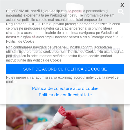
×
COMPANIA utilizează fişiere de tip cookie pentru a personaliza și
îmbunătăți experiența ta pe Website-ul nostru. Te informăm că ne-am
actualizat politicile cu cele mai recente modificări propuse de
Regulamentul (UE) 2016/679 privind protecția persoanelor fizice în ceea
ce privește prelucrarea datelor cu caracter personal și privind libera
circulație a acestor date. Înainte de a continua navigarea pe Website-ul
Acasă
Spitale
Noi acuzaţii aduse medicului Florian Robe
nostru te rugăm să aloci timpul necesar pentru a citi și înțelege conținutul
Politicii de Cookie.
Noi acuzaţii aduse medicului Florian
Prin continuarea navigării pe Website-ul nostru confirmi acceptarea
utilizării fişierelor de tip cookie conform Politicii de Cookie. Nu uita totuși că
Robe
poți modifica în orice moment setările acestor fişiere cookie urmând
instrucțiunile din Politica de Cookie.
Primanews
|
9 oct 2022
SUNT DE ACORD CU POLITICA DE COOKIE
Puteți merge chiar acum și să vă exprimați acordul individual la nivel de
cookie:
Politica de colectare acord cookie
Politica de confidențialitate