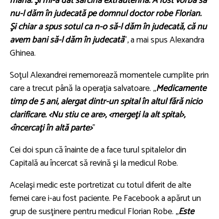
mână. Şi mi-a dat sarcină extrauterină. A fost vorba să
nu-l dăm în judecată pe domnul doctor robe Florian.
Şi chiar a spus sotul ca n-o să-l dăm în judecată, că nu
avem bani să-l dăm în judecată
", a mai spus Alexandra
Ghinea.
Soţul Alexandrei rememorează momentele cumplite prin
care a trecut până la operaţia salvatoare. ,,
Medicamente
timp de 5 ani, alergat dintr-un spital în altul fără nicio
clarificare. <Nu stiu ce are>, <mergeţi la alt spital>,
<încercaţi în altă parte>
"
Cei doi spun că înainte de a face turul spitalelor din
Capitală au încercat să revină şi la medicul Robe.
Acelaşi medic este portretizat cu totul diferit de alte
femei care i-au fost paciente. Pe Facebook a apărut un
grup de susţinere pentru medicul Florian Robe. ,,
Este