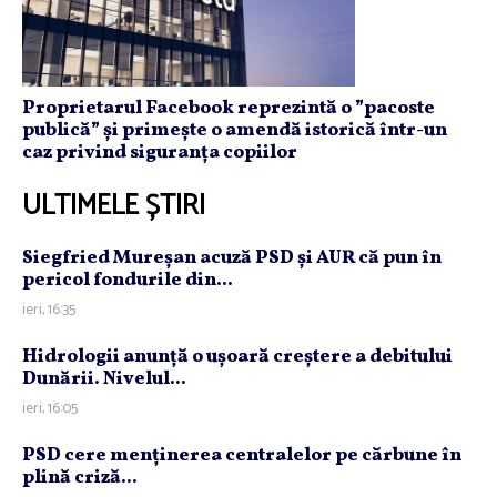
Proprietarul Facebook reprezintă o ”pacoste
publică” și primește o amendă istorică într-un
caz privind siguranța copiilor
ULTIMELE ȘTIRI
Siegfried Mureşan acuză PSD şi AUR că pun în
pericol fondurile din...
ieri, 16:35
Hidrologii anunţă o uşoară creştere a debitului
Dunării. Nivelul...
ieri, 16:05
PSD cere menţinerea centralelor pe cărbune în
plină criză...