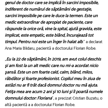
genul de doctor care se implică în sarcini imposibile,
indiferent de numărul de săptămâni de gestaţie,
sarcini imposibile pe care le duce la termen. Este un
medic extraordinar de apropiat de paciente, care
răspunde la orice oră, vine la spital, ajută gravida, este
implicat, este empatic, este blând, încurajează tot
timpul. Pentru noi este un înger în halat alb
." a declarat
Ana Maria Blidaru, pacientă a doctorului Florian Robe.
,,
Eu la 22 de săptămâni, în 2019, am avut colul deschis
şi am fost la un alt medic care nu mi-a acordat nicio
şansă. Este un om foarte cald, calm, blând, milos,
răbdător şi foarte profesionist. Copilul meu în ziua de
astăzi nu ar fi trăt dacă domnul doctor nu mă ajuta.
Fetiţa mea are acum 2 ani şi 10 luni şi îi poartă numele
domnului doctor: Floriana
", a precizat Cristian Buzatu, o
altă pacientă a a doctorului Florian Robe.