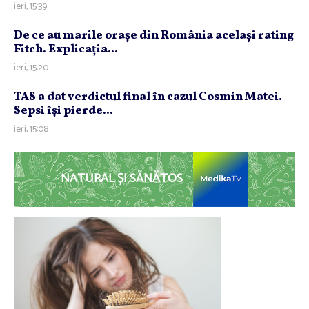
ieri, 15:39
De ce au marile oraşe din România acelaşi rating
Fitch. Explicaţia...
ieri, 15:20
TAS a dat verdictul final în cazul Cosmin Matei.
Sepsi îşi pierde...
ieri, 15:08
NATURAL ȘI SĂNĂTOS