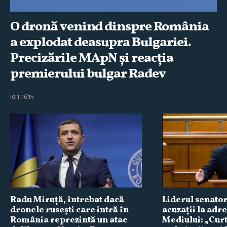
O dronă venind dinspre România
a explodat deasupra Bulgariei.
Precizările MApN şi reacţia
premierului bulgar Radev
ieri, 16:15
Radu Miruţă, întrebat dacă
Liderul senator
dronele ruseşti care intră în
acuzaţii la adr
România reprezintă un atac
Mediului: „Cur