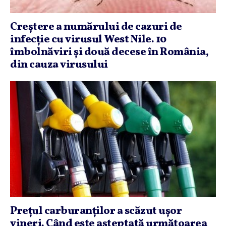
Creştere a numărului de cazuri de
infecţie cu virusul West Nile. 10
îmbolnăviri şi două decese în România,
din cauza virusului
Preţul carburanţilor a scăzut uşor
vineri. Când este aşteptată următoarea