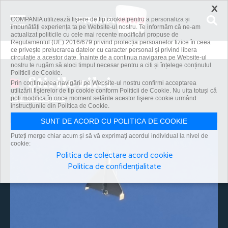
×
COMPANIA utilizează fişiere de tip cookie pentru a personaliza și
îmbunătăți experiența ta pe Website-ul nostru. Te informăm că ne-am
actualizat politicile cu cele mai recente modificări propuse de
Regulamentul (UE) 2016/679 privind protecția persoanelor fizice în ceea
ce privește prelucrarea datelor cu caracter personal și privind libera
circulație a acestor date. Înainte de a continua navigarea pe Website-ul
nostru te rugăm să aloci timpul necesar pentru a citi și înțelege conținutul
Politicii de Cookie.
Știrile zilei
Prin continuarea navigării pe Website-ul nostru confirmi acceptarea
utilizării fişierelor de tip cookie conform Politicii de Cookie. Nu uita totuși că
Vezi toate știrile
poți modifica în orice moment setările acestor fişiere cookie urmând
instrucțiunile din Politica de Cookie.
SUNT DE ACORD CU POLITICA DE COOKIE
Puteți merge chiar acum și să vă exprimați acordul individual la nivel de
cookie:
Politica de colectare acord cookie
Politica de confidențialitate