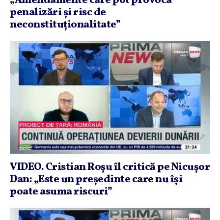
„Amendamente care pot provoca
penalizări şi risc de
neconstituţionalitate”
VIDEO. Cristian Roşu îl critică pe Nicuşor
Dan: „Este un preşedinte care nu îşi
poate asuma riscuri”