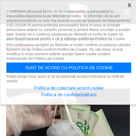
×
COMPANIA utilizează fişiere de tip cookie pentru a personaliza și
îmbunătăți experiența ta pe Website-ul nostru. Te informăm că ne-am
actualizat politicile cu cele mai recente modificări propuse de Regulamentul
(UE) 2016/679 privind protecția persoanelor fizice în ceea ce privește
prelucrarea datelor cu caracter personal și privind libera circulație a acestor
date. Înainte de a continua navigarea pe Website-ul nostru te rugăm să
Rezultatele 13 - 24 din 486 pentru
aloci timpul necesar pentru a citi și înțelege conținutul Politicii de Cookie.
timisoara
Prin continuarea navigării pe Website-ul nostru confirmi acceptarea utilizării
fişierelor de tip cookie conform Politicii de Cookie. Nu uita totuși că poți
modifica în orice moment setările acestor fişiere cookie urmând
instrucțiunile din Politica de Cookie.
SUNT DE ACORD CU POLITICA DE COOKIE
Caută
Puteți merge chiar acum și să vă exprimați acordul individual la nivel de
cookie:
Politica de colectare acord cookie
Politica de confidențialitate