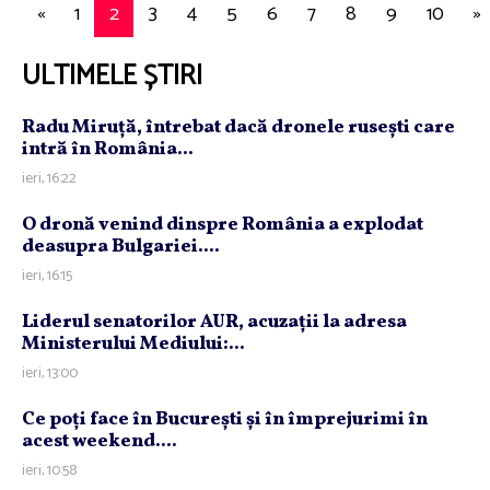
«
1
2
3
4
5
6
7
8
9
10
»
ULTIMELE ȘTIRI
Radu Miruţă, întrebat dacă dronele ruseşti care
intră în România...
ieri, 16:22
O dronă venind dinspre România a explodat
deasupra Bulgariei....
ieri, 16:15
Liderul senatorilor AUR, acuzaţii la adresa
Ministerului Mediului:...
ieri, 13:00
Ce poţi face în Bucureşti şi în împrejurimi în
acest weekend....
ieri, 10:58