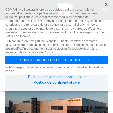
×
COMPANIA utilizează fişiere de tip cookie pentru a personaliza și
îmbunătăți experiența ta pe Website-ul nostru. Te informăm că ne-am
actualizat politicile cu cele mai recente modificări propuse de
Regulamentul (UE) 2016/679 privind protecția persoanelor fizice în ceea
ce privește prelucrarea datelor cu caracter personal și privind libera
circulație a acestor date. Înainte de a continua navigarea pe Website-ul
Acasă
Știri
nostru te rugăm să aloci timpul necesar pentru a citi și înțelege conținutul
Politicii de Cookie.
Serie de ameninţări cu bombe la Continental în Timişoara
Prin continuarea navigării pe Website-ul nostru confirmi acceptarea
utilizării fişierelor de tip cookie conform Politicii de Cookie. Nu uita totuși că
Serie de ameninţări cu bombe la
poți modifica în orice moment setările acestor fişiere cookie urmând
instrucțiunile din Politica de Cookie.
Continental în Timişoara
SUNT DE ACORD CU POLITICA DE COOKIE
Primanews
|
10 sep 2024
Puteți merge chiar acum și să vă exprimați acordul individual la nivel de
cookie:
Politica de colectare acord cookie
Politica de confidențialitate