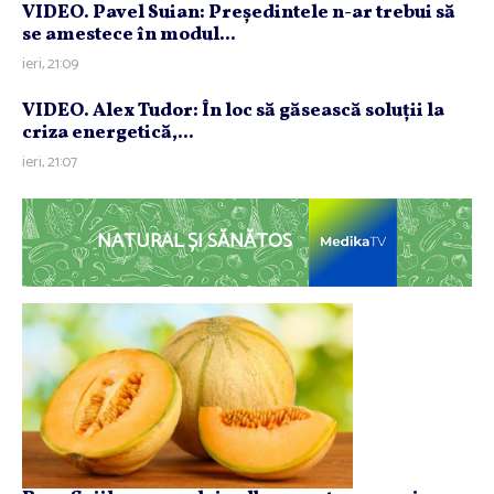
VIDEO. Pavel Suian: Preşedintele n-ar trebui să
se amestece în modul...
ieri, 21:09
VIDEO. Alex Tudor: În loc să găsească soluţii la
criza energetică,...
ieri, 21:07
NATURAL ȘI SĂNĂTOS