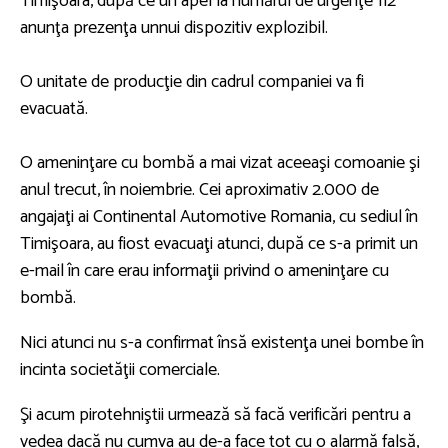
Timişoara, după ce un apel la numărul de urgenţe 112
anunţa prezenţa unnui dispozitiv explozibil.
O unitate de producţie din cadrul companiei va fi
evacuată.
O ameninţare cu bombă a mai vizat aceeaşi comoanie şi
anul trecut, în noiembrie. Cei aproximativ 2.000 de
angajaţi ai Continental Automotive Romania, cu sediul în
Timişoara, au fiost evacuaţi atunci, după ce s-a primit un
e-mail în care erau informaţii privind o ameninţare cu
bombă.
Nici atunci nu s-a confirmat însă existenţa unei bombe în
incinta societăţii comerciale.
Şi acum pirotehniştii urmează să facă verificări pentru a
vedea dacă nu cumva au de-a face tot cu o alarmă falsă,