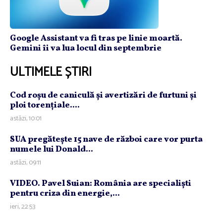
Google Assistant va fi tras pe linie moartă.
Gemini îi va lua locul din septembrie
ULTIMELE ȘTIRI
Cod roşu de caniculă şi avertizări de furtuni şi
ploi torenţiale....
astăzi, 10:01
SUA pregăteşte 15 nave de război care vor purta
numele lui Donald...
astăzi, 09:11
VIDEO. Pavel Suian: România are specialişti
pentru criza din energie,...
ieri, 22:53