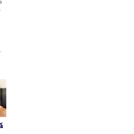
o
e
.
ă