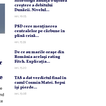
Hidrologii anunţă o uşoară
creştere a debitului
Dunării. Nivelul...
ieri, 16:05
PSD cere menţinerea
centralelor pe cărbune în
plină criză...
ieri, 15:39
De ce au marile oraşe din
România acelaşi rating
r
Fitch. Explicaţia...
ieri, 15:20
e
TAS a dat verdictul final în
cazul Cosmin Matei. Sepsi
îşi pierde...
te
ieri, 15:08
ând
te