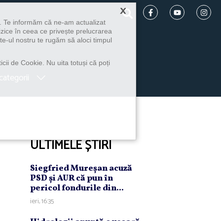
×
u. Te informăm că ne-am actualizat
izice în ceea ce privește prelucrarea
te-ul nostru te rugăm să aloci timpul
icii de Cookie. Nu uita totuși că poți
categorii
ULTIMELE ȘTIRI
Siegfried Mureşan acuză
PSD şi AUR că pun în
pericol fondurile din...
ieri, 16:35