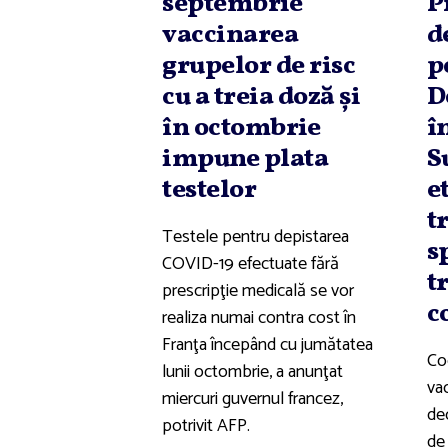
septembrie
P
vaccinarea
d
grupelor de risc
p
cu a treia doză şi
D
în octombrie
î
impune plata
S
testelor
e
t
Testele pentru depistarea
s
COVID-19 efectuate fără
t
prescripţie medicală se vor
c
realiza numai contra cost în
Franţa începând cu jumătatea
Co
lunii octombrie, a anunţat
vac
miercuri guvernul francez,
de
potrivit AFP.
de