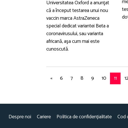
me
Universitatea Oxford a anunţat
te
că a început testarea unui nou
do
vaccin marca AstraZeneca
special dedicat variantei Beta a
coronavirusului, sau varianta
africană, aşa cum mai este
cunoscută.
«
6
7
8
9
10
11
1
Despre noi
Cariere
Politica de confidențialitate
Cod 