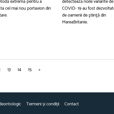
todă extremă pentru a
detectează noile variante de
sta cel mai nou portavion din
COVID- 19 au fost dezvoltat
tare.
de oamenii de ştiinţă din
MareaBritanie.
2
13
14
15
»
deontologic
Termeni și condiții
Contact