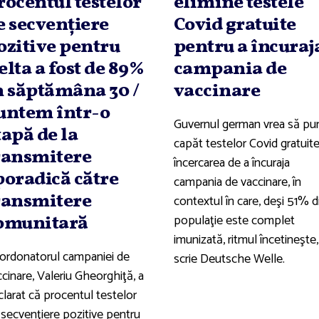
rocentul testelor
elimine testele
e secvenţiere
Covid gratuite
ozitive pentru
pentru a încuraj
elta a fost de 89%
campania de
n săptămâna 30 /
vaccinare
untem într-o
Guvernul german vrea să pu
tapă de la
capăt testelor Covid gratuite,
ransmitere
încercarea de a încuraja
poradică către
campania de vaccinare, în
ransmitere
contextul în care, deşi 51% d
populaţie este complet
omunitară
imunizată, ritmul încetineşte,
ordonatorul campaniei de
scrie Deutsche Welle.
cinare, Valeriu Gheorghiţă, a
clarat că procentul testelor
 secvenţiere pozitive pentru