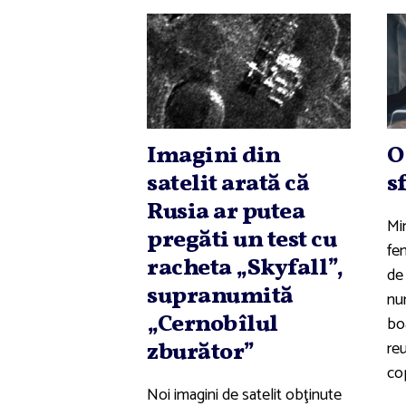
Imagini din
O
satelit arată că
s
Rusia ar putea
Mi
pregăti un test cu
fe
racheta „Skyfall”,
de
supranumită
nu
„Cernobîlul
bo
re
zburător”
cop
Noi imagini de satelit obţinute