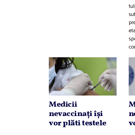
tul
su
pr
et
sp
co
Medicii
M
nevaccinaţi îşi
n
vor plăti testele
v