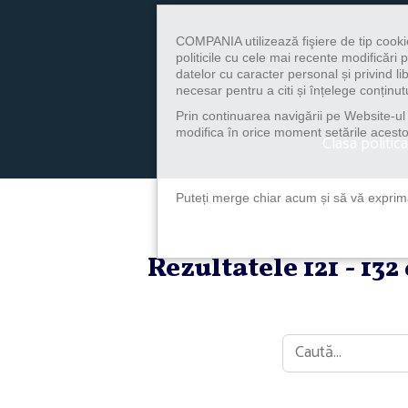
COMPANIA utilizează fişiere de tip cooki
politicile cu cele mai recente modificăr
datelor cu caracter personal și privind l
necesar pentru a citi și înțelege conținutu
Prin continuarea navigării pe Website-ul n
modifica în orice moment setările acestor
Clasa politica
Puteți merge chiar acum și să vă exprimaț
Rezultatele 121 - 13
Caută