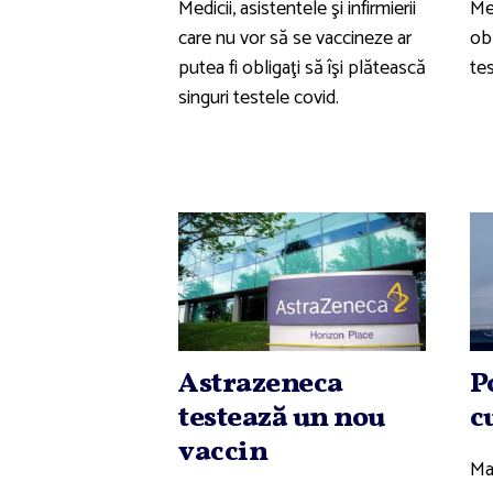
Medicii, asistentele şi infirmierii
Med
care nu vor să se vaccineze ar
obl
putea fi obligaţi să îşi plătească
tes
singuri testele covid.
Astrazeneca
P
testează un nou
c
vaccin
Ma