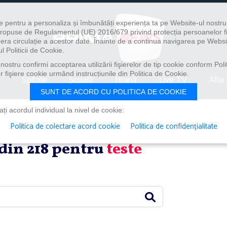
e pentru a personaliza și îmbunătăți experiența ta pe Website-ul nostr
i propuse de Regulamentul (UE) 2016/679 privind protecția persoanelor f
ibera circulație a acestor date. Înainte de a continua navigarea pe Websi
l Politicii de Cookie.
ostru confirmi acceptarea utilizării fişierelor de tip cookie conform Polit
 fişiere cookie urmând instrucțiunile din Politica de Cookie.
Spitale
Școală
Hrană
Live TV
Alte 
SUNT DE ACORD CU POLITICA DE COOKIE
i acordul individual la nivel de cookie:
Politica de colectare acord cookie
Politica de confidențialitate
2 din 218 pentru
teste