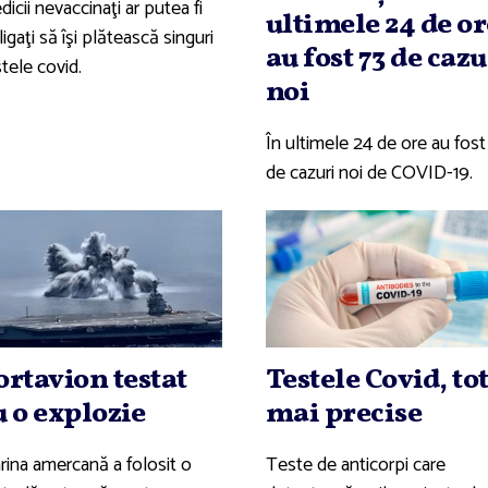
icii nevaccinaţi ar putea fi
ultimele 24 de or
igaţi să îşi plătească singuri
au fost 73 de cazu
tele covid.
noi
În ultimele 24 de ore au fost
de cazuri noi de COVID-19.
ortavion testat
Testele Covid, to
u o explozie
mai precise
rina amercană a folosit o
Teste de anticorpi care