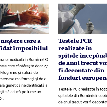
 naştere care a
Testele PCR
fidat imposibilul
realizate în
spitale începând
nune medicală în România! O
de anul trecut vo
meie care cântăreşte doar 27
fi decontate din
 kilograme şi suferă de
fonduri europen
meroase malformaţii şi de o
ală genetică neidentificată a
Testele PCR realizate în toa
uşit să aducă pe lume un
spitalele din România încep
il.
de anul trecut vor fi deconta