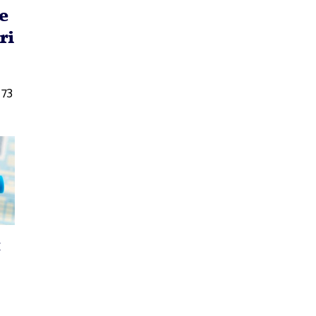
e
ri
 73
t