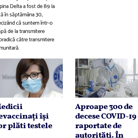
pina Delta a fost de 89 la
tă în săptămâna 30,
ecizând că suntem într-o
apă de la transmitere
oradică către transmitere
munitară.
edicii
Aproape 300 de
evaccinaţi îşi
decese COVID-19
or plăti testele
raportate de
autorităţi. În