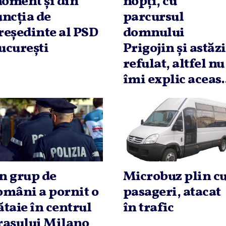
oment şi din
nopţi, cu
uncţia de
parcursul
reşedinte al PSD
domnului
ucureşti
Prigojin şi astăzi
refulat, altfel nu
îmi explic aceas.
n grup de
Microbuz plin c
omâni a pornit o
pasageri, atacat
ătaie în centrul
în trafic
raşului Milano