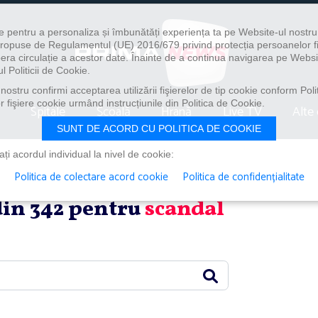
e pentru a personaliza și îmbunătăți experiența ta pe Website-ul nostr
i propuse de Regulamentul (UE) 2016/679 privind protecția persoanelor f
ibera circulație a acestor date. Înainte de a continua navigarea pe Websi
l Politicii de Cookie.
ostru confirmi acceptarea utilizării fişierelor de tip cookie conform Polit
 fişiere cookie urmând instrucțiunile din Politica de Cookie.
Spitale
Școală
Hrană
Live TV
Alte 
SUNT DE ACORD CU POLITICA DE COOKIE
i acordul individual la nivel de cookie:
Politica de colectare acord cookie
Politica de confidențialitate
 din 342 pentru
scandal