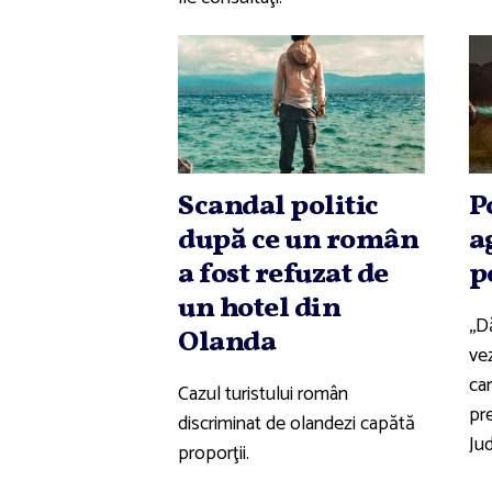
Scandal politic
P
după ce un român
a
a fost refuzat de
p
un hotel din
,,D
Olanda
ve
car
Cazul turistului român
pre
discriminat de olandezi capătă
Ju
proporţii.