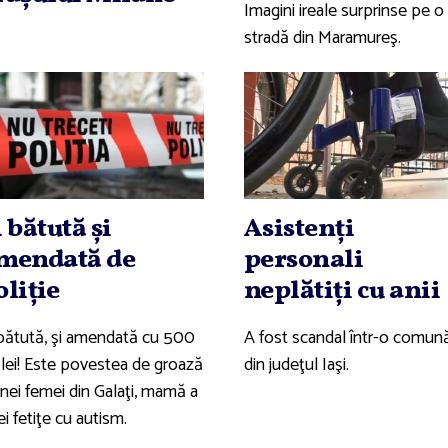
Imagini ireale surprinse pe o
stradă din Maramureş.
i bătută şi
Asistenţi
mendată de
personali
oliţie
neplătiţi cu anii
 bătută, şi amendată cu 500
A fost scandal într-o comun
 lei! Este povestea de groază
din judeţul Iaşi.
unei femei din Galaţi, mamă a
i fetiţe cu autism.