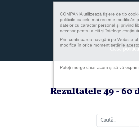
COMPANIA utilizează fişiere de tip cooki
politicile cu cele mai recente modificăr
datelor cu caracter personal și privind l
necesar pentru a citi și înțelege conținutu
Prin continuarea navigării pe Website-ul n
modifica în orice moment setările acestor
Clasa politica
Puteți merge chiar acum și să vă exprimaț
Rezultatele 49 - 60
Caută