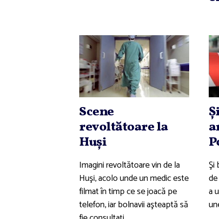
Scene
Ş
revoltătoare la
a
Huşi
P
Imagini revoltătoare vin de la
Şi
Huşi, acolo unde un medic este
de
filmat în timp ce se joacă pe
a 
telefon, iar bolnavii aşteaptă să
une
fie consultaţi.