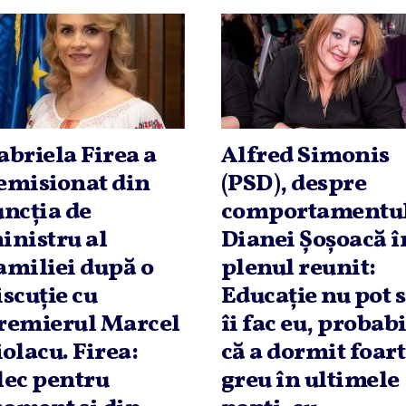
abriela Firea a
Alfred Simonis
emisionat din
(PSD), despre
uncţia de
comportamentu
inistru al
Dianei Şoşoacă î
amiliei după o
plenul reunit:
iscuţie cu
Educaţie nu pot 
remierul Marcel
îi fac eu, probabi
iolacu. Firea:
că a dormit foar
lec pentru
greu în ultimele