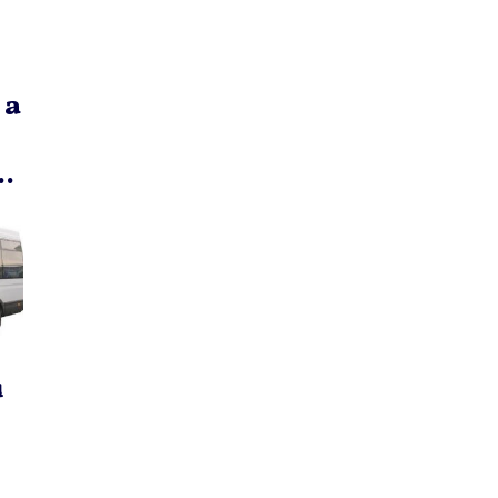
 a
..
u