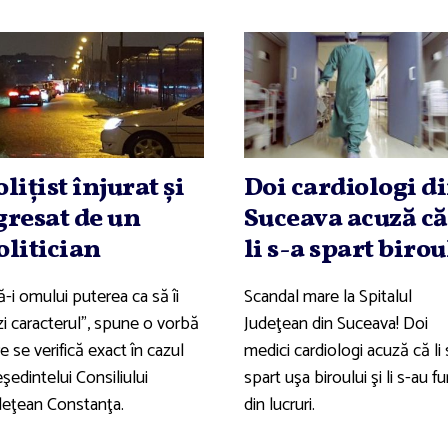
oliţist înjurat şi
Doi cardiologi d
gresat de un
Suceava acuză că
olitician
li s-a spart birou
ă-i omului puterea ca să îi
Scandal mare la Spitalul
zi caracterul", spune o vorbă
Judeţean din Suceava! Doi
e se verifică exact în cazul
medici cardiologi acuză că li 
şedintelui Consiliului
spart uşa biroului şi li s-au fu
deţean Constanţa.
din lucruri.