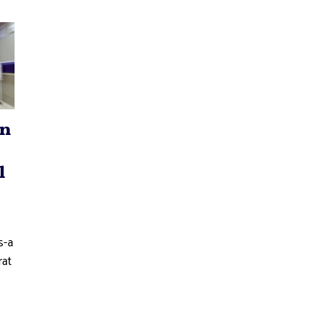
in
l
s-a
rat