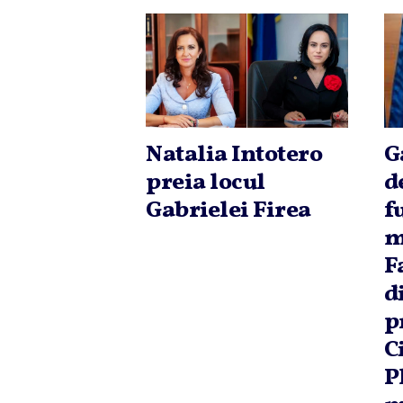
Natalia Intotero
G
preia locul
d
Gabrielei Firea
f
m
F
d
p
C
P