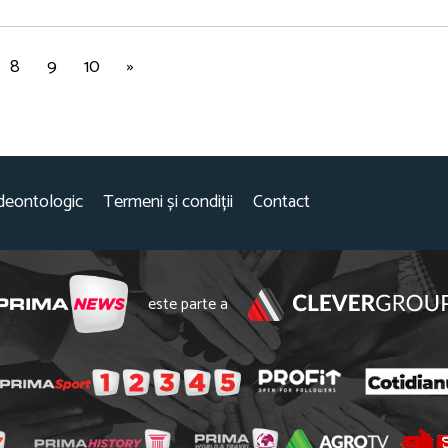
8
9
10
»
deontologic
Termeni și condiții
Contact
este parte a