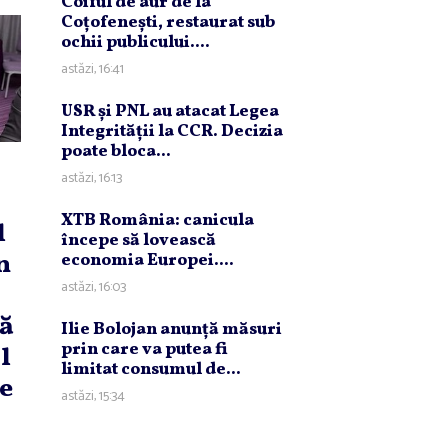
Coiful de aur de la
Coţofeneşti, restaurat sub
ochii publicului....
astăzi, 16:41
USR şi PNL au atacat Legea
Integrităţii la CCR. Decizia
poate bloca...
astăzi, 16:13
XTB România: canicula
l
începe să lovească
n
economia Europei....
astăzi, 16:03
să
Ilie Bolojan anunţă măsuri
prin care va putea fi
l
limitat consumul de...
te
astăzi, 15:34