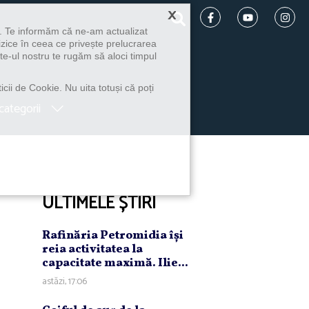
×
u. Te informăm că ne-am actualizat
izice în ceea ce privește prelucrarea
te-ul nostru te rugăm să aloci timpul
icii de Cookie. Nu uita totuși că poți
categorii
ULTIMELE ȘTIRI
Rafinăria Petromidia îşi
reia activitatea la
capacitate maximă. Ilie...
astăzi, 17:06