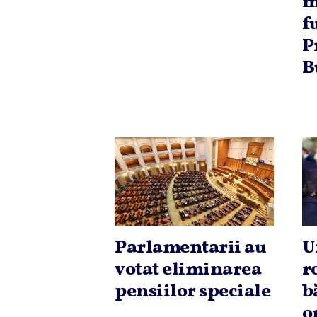
m
f
P
B
Parlamentarii au
U
votat eliminarea
r
pensiilor speciale
b
o