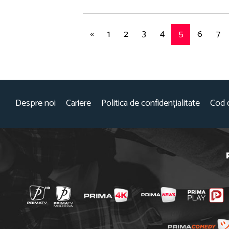
«
1
2
3
4
5
6
7
Despre noi
Cariere
Politica de confidențialitate
Cod 