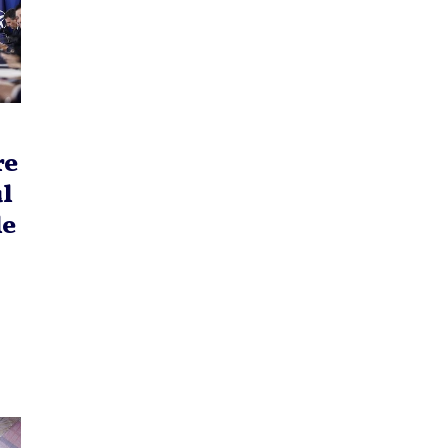
re
l
le