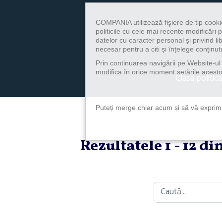
COMPANIA utilizează fişiere de tip cooki
politicile cu cele mai recente modificăr
datelor cu caracter personal și privind l
necesar pentru a citi și înțelege conținutu
Prin continuarea navigării pe Website-ul n
modifica în orice moment setările acestor
Clasa politica
Puteți merge chiar acum și să vă exprimaț
Rezultatele 1 - 12 d
Caută