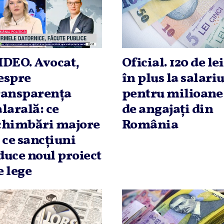
IDEO. Avocat,
Oficial. 120 de lei
espre
în plus la salari
ransparenţa
pentru milioane
alarală: ce
de angajaţi din
chimbări majore
România
i ce sancţiuni
duce noul proiect
e lege