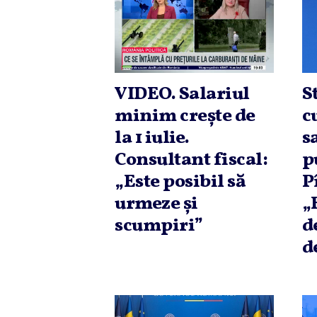
VIDEO. Salariul
S
minim creşte de
c
la 1 iulie.
s
Consultant fiscal:
p
„Este posibil să
P
urmeze şi
„
scumpiri”
d
d