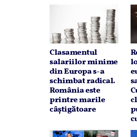
Clasamentul
R
salariilor minime
l
din Europa s-a
e
schimbat radical.
s
România este
C
printre marile
c
câştigătoare
p
c