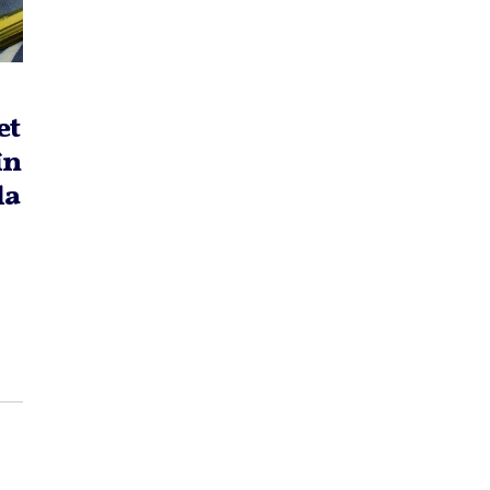
et
în
la