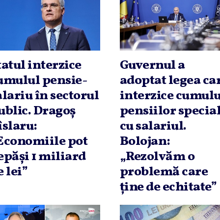
tatul interzice
Guvernul a
umulul pensie-
adoptat legea ca
alariu în sectorul
interzice cumulu
ublic. Dragoş
pensiilor specia
îslaru:
cu salariul.
Economiile pot
Bolojan:
epăşi 1 miliard
„Rezolvăm o
e lei”
problemă care
ţine de echitate”