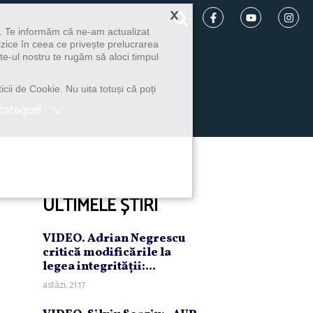
×
u. Te informăm că ne-am actualizat
izice în ceea ce privește prelucrarea
te-ul nostru te rugăm să aloci timpul
icii de Cookie. Nu uita totuși că poți
categorii
ULTIMELE ȘTIRI
VIDEO. Adrian Negrescu
critică modificările la
legea integrităţii:...
astăzi, 21:17