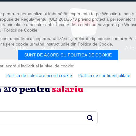
e pentru a personaliza și îmbunătăți experiența ta pe Website-ul nostr
i propuse de Regulamentul (UE) 2016/679 privind protecția persoanelor f
ibera circulație a acestor date. Înainte de a continua navigarea pe Websi
l Politicii de Cookie.
ostru confirmi acceptarea utilizării fişierelor de tip cookie conform Polit
 fişiere cookie urmând instrucțiunile din Politica de Cookie.
Spitale
Școală
Hrană
Live TV
Alte 
SUNT DE ACORD CU POLITICA DE COOKIE
i acordul individual la nivel de cookie:
Politica de colectare acord cookie
Politica de confidențialitate
in 210 pentru
salariu