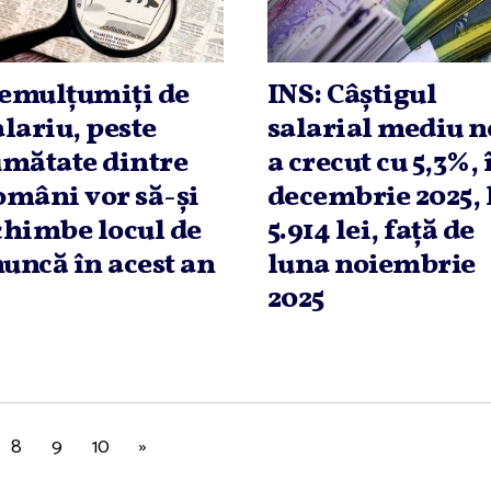
emulţumiţi de
INS: Câştigul
alariu, peste
salarial mediu n
umătate dintre
a crecut cu 5,3%, 
omâni vor să-şi
decembrie 2025, 
chimbe locul de
5.914 lei, faţă de
uncă în acest an
luna noiembrie
2025
8
9
10
»