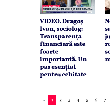
VIDEO. Dragoş
N
Ivan, sociolog:
s
Transparenţa
j
financiară este
r
foarte
s
importantă. Un
m
pas esenţial
pentru echitate
«
1
2
3
4
5
6
7