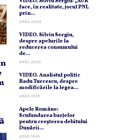
VIDEO. Silviu Sergiu: „AUR
face, în realitate, jocul PNL
prin...
astăzi, 20:44
VIDEO. Silviu Sergiu,
despre apelurile la
reducerea consumului
de...
în
astăzi, 20:30
e
VIDEO. Analistul politic
um
Radu Turcescu, despre
modificările la legea...
astăzi, 20:16
Apele Române:
Scufundarea barjelor
tă
pentru creşterea debitului
Dunării...
astăzi, 19:46