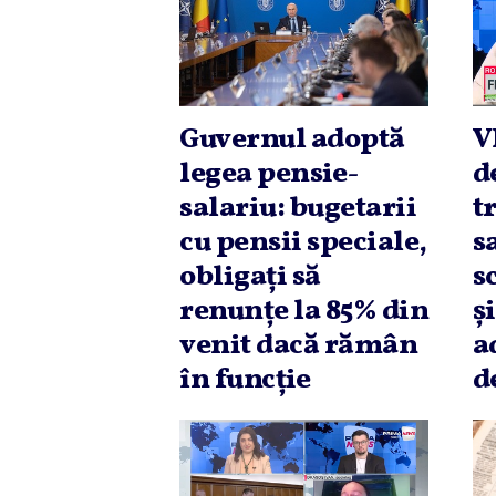
Guvernul adoptă
V
legea pensie-
d
salariu: bugetarii
t
cu pensii speciale,
s
obligaţi să
s
renunţe la 85% din
ş
venit dacă rămân
a
în funcţie
d