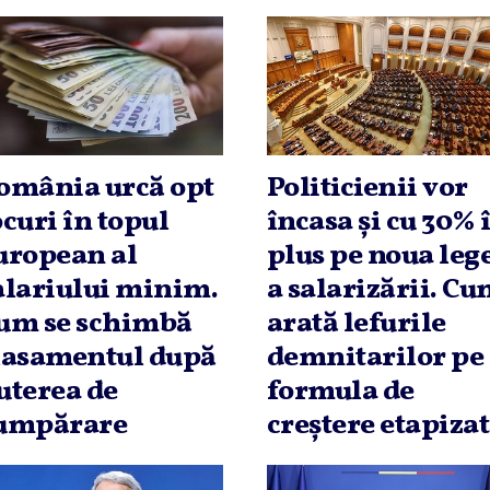
omânia urcă opt
Politicienii vor
ocuri în topul
încasa şi cu 30% 
uropean al
plus pe noua leg
alariului minim.
a salarizării. C
um se schimbă
arată lefurile
lasamentul după
demnitarilor pe
uterea de
formula de
umpărare
creştere etapiza