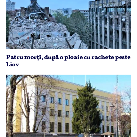
Patru morţi, după o ploaie cu rachete peste
Liov