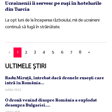
Ucrainenii îi servesc pe ruşi în hotelurile
din Turcia
La opt luni de la începerea războiului, mii de ucraineni
continuă să fugă în străinătate.
«
1
2
3
4
5
6
7
8
»
ULTIMELE ȘTIRI
Radu Miruţă, întrebat dacă dronele ruseşti care
intră în România...
astăzi, 16:22
O dronă venind dinspre România a explodat
deasupra Bulgariei....