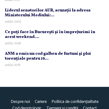
astăzi, 16:15
Liderul senatorilor AUR, acuzaţii la adresa
Ministerului Mediului:...
astăzi, 13:00
Ce poţi face în Bucureşti şi în împrejurimi în
acest weekend....
astăzi, 10:58
ANM a emis un cod galben de furtuni şi ploi
torenţiale pentru 16...
astăzi, 10:18
Despre noi
Cariere
Politica de confidențialitate
Cod deontologic
Termeni și condiții
Contact