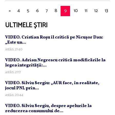
«
4
5
6
7
8
9
10
11
12
13
ULTIMELE ȘTIRI
VIDEO. Cristian Roşu îl critică pe Nicuşor Dan:
„Este un...
astăzi, 21:40
VIDEO. Adrian Negrescu critică modificările la
legea integrităţii:...
astăzi, 21:17
VIDEO. Silviu Sergiu: „AUR face, în realitate,
jocul PNL prin...
astăzi, 20:44
VIDEO. Silviu Sergiu, despre apelurile la
reducerea consumului de...