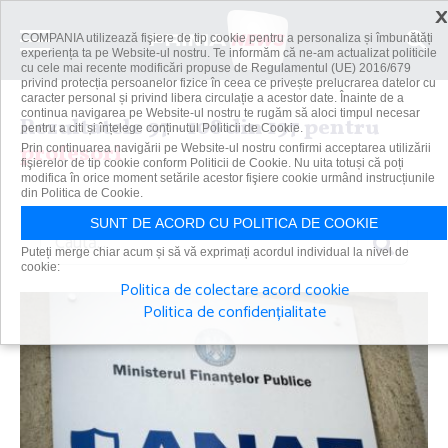
×
COMPANIA utilizează fişiere de tip cookie pentru a personaliza și îmbunătăți
experiența ta pe Website-ul nostru. Te informăm că ne-am actualizat politicile
cu cele mai recente modificări propuse de Regulamentul (UE) 2016/679
privind protecția persoanelor fizice în ceea ce privește prelucrarea datelor cu
caracter personal și privind libera circulație a acestor date. Înainte de a
continua navigarea pe Website-ul nostru te rugăm să aloci timpul necesar
Rezultatele 97 - 108 din 197 pentru
pentru a citi și înțelege conținutul Politicii de Cookie.
profesori
Prin continuarea navigării pe Website-ul nostru confirmi acceptarea utilizării
fişierelor de tip cookie conform Politicii de Cookie. Nu uita totuși că poți
modifica în orice moment setările acestor fişiere cookie urmând instrucțiunile
din Politica de Cookie.
SUNT DE ACORD CU POLITICA DE COOKIE
Caută
Puteți merge chiar acum și să vă exprimați acordul individual la nivel de
cookie:
Politica de colectare acord cookie
Politica de confidențialitate