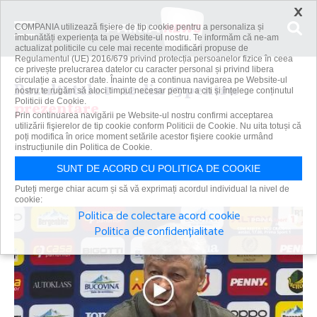
×
COMPANIA utilizează fişiere de tip cookie pentru a personaliza și
îmbunătăți experiența ta pe Website-ul nostru. Te informăm că ne-am
actualizat politicile cu cele mai recente modificări propuse de
Regulamentul (UE) 2016/679 privind protecția persoanelor fizice în ceea
ce privește prelucrarea datelor cu caracter personal și privind libera
circulație a acestor date. Înainte de a continua navigarea pe Website-ul
Rezultatele 1 - 12 din 13 pentru
nostru te rugăm să aloci timpul necesar pentru a citi și înțelege conținutul
Politicii de Cookie.
prezentare
Prin continuarea navigării pe Website-ul nostru confirmi acceptarea
utilizării fişierelor de tip cookie conform Politicii de Cookie. Nu uita totuși că
poți modifica în orice moment setările acestor fişiere cookie urmând
instrucțiunile din Politica de Cookie.
Caută
SUNT DE ACORD CU POLITICA DE COOKIE
Puteți merge chiar acum și să vă exprimați acordul individual la nivel de
cookie:
Politica de colectare acord cookie
Politica de confidențialitate