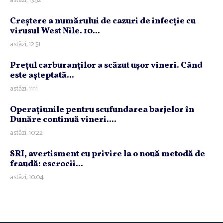
astăzi, 13:52
Creştere a numărului de cazuri de infecţie cu
virusul West Nile. 10...
astăzi, 12:51
Preţul carburanţilor a scăzut uşor vineri. Când
este aşteptată...
astăzi, 11:11
Operaţiunile pentru scufundarea barjelor în
Dunăre continuă vineri....
astăzi, 10:22
SRI, avertisment cu privire la o nouă metodă de
fraudă: escrocii...
astăzi, 10:04