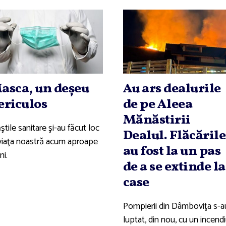
asca, un deşeu
Au ars dealurile
ericulos
de pe Aleea
Mănăstirii
tile sanitare şi-au făcut loc
Dealul. Flăcările
 viaţa noastră acum aproape
au fost la un pas
ni.
de a se extinde la
case
Pompierii din Dâmboviţa s-a
luptat, din nou, cu un incend