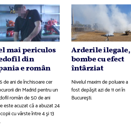
el mai periculos
Arderile ilegale,
edofil din
bombe cu efect
pania e român
întârziat
6 de ani de închisoare cer
Nivelul maxim de poluare a
ocurorii din Madrid pentru un
fost depăşit azi de 11 ori în
dofil român de 50 de ani
Bucureşti.
re este acuzat că a abuzat 24
copii cu vârste între 4 şi 13
.