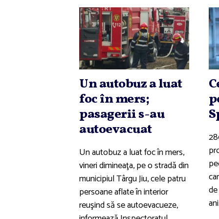
Un autobuz a luat
C
foc în mers;
p
pasagerii s-au
S
autoevacuat
28
pr
Un autobuz a luat foc în mers,
pe
vineri dimineaţa, pe o stradă din
ca
municipiul Târgu Jiu, cele patru
de 
persoane aflate în interior
ani
reuşind să se autoevacueze,
informează Inspectoratul