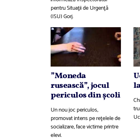
pentru Situaţii de Urgenţă
(ISU) Gorj.
”Moneda
U
rusească”, jocul
l
periculos din şcoli
Chi
tru
Un nou joc periculos,
Uc
promovat intens pe reţelele de
socializare, face victime printre
elevi.