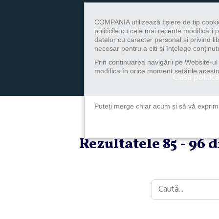
COMPANIA utilizează fişiere de tip cooki
politicile cu cele mai recente modificăr
datelor cu caracter personal și privind l
necesar pentru a citi și înțelege conținutu
Prin continuarea navigării pe Website-ul n
modifica în orice moment setările acestor
Clasa politica
Puteți merge chiar acum și să vă exprimaț
Rezultatele 85 - 96 
Caută