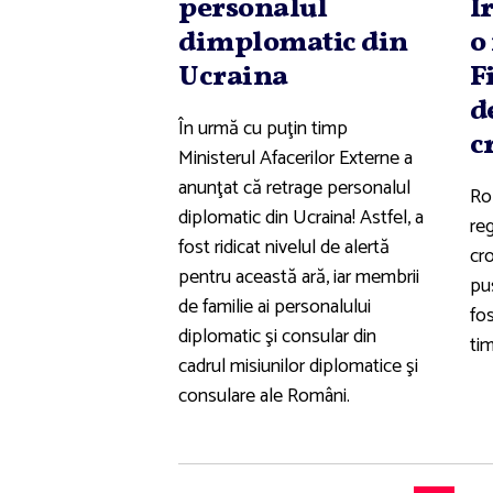
personalul
I
dimplomatic din
o
Ucraina
F
d
În urmă cu puţin timp
c
Ministerul Afacerilor Externe a
anunţat că retrage personalul
Rob
diplomatic din Ucraina! Astfel, a
re
fost ridicat nivelul de alertă
cro
pentru această ară, iar membrii
pu
de familie ai personalului
fos
diplomatic şi consular din
tim
cadrul misiunilor diplomatice şi
consulare ale Români.