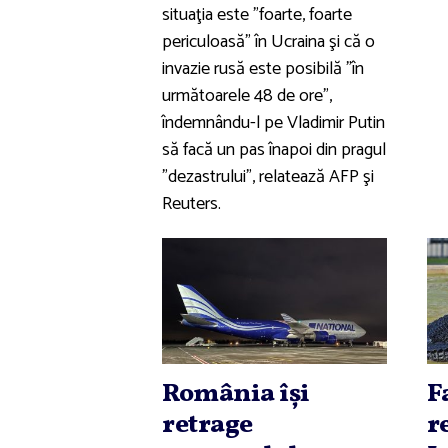
situaţia este "foarte, foarte
periculoasă" în Ucraina şi că o
invazie rusă este posibilă "în
următoarele 48 de ore",
îndemnându-l pe Vladimir Putin
să facă un pas înapoi din pragul
"dezastrului", relatează AFP şi
Reuters.
România îşi
F
retrage
r