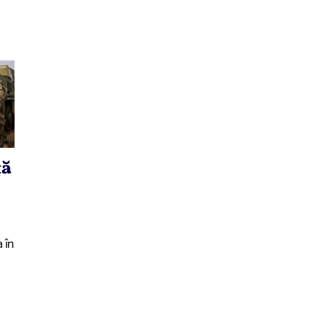
ţă
 în