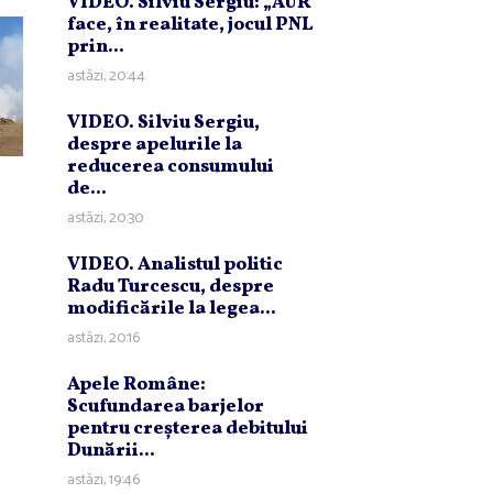
VIDEO. Silviu Sergiu: „AUR
face, în realitate, jocul PNL
prin...
astăzi, 20:44
VIDEO. Silviu Sergiu,
despre apelurile la
reducerea consumului
de...
astăzi, 20:30
VIDEO. Analistul politic
Radu Turcescu, despre
modificările la legea...
astăzi, 20:16
Apele Române:
Scufundarea barjelor
pentru creşterea debitului
Dunării...
astăzi, 19:46