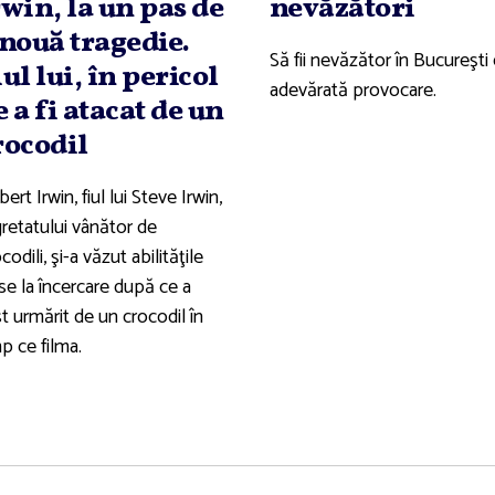
rwin, la un pas de
nevăzători
 nouă tragedie.
Să fii nevăzător în Bucureşti
iul lui, în pericol
adevărată provocare.
e a fi atacat de un
rocodil
ert Irwin, fiul lui Steve Irwin,
gretatului vânător de
codili, şi-a văzut abilităţile
se la încercare după ce a
t urmărit de un crocodil în
p ce filma.