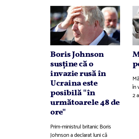
Boris Johnson
M
susţine că o
p
invazie rusă în
Măş
Ucraina este
în
posibilă ''în
2 a
următoarele 48 de
ore''
Prim-ministrul britanic Boris
Johnson a declarat luni că