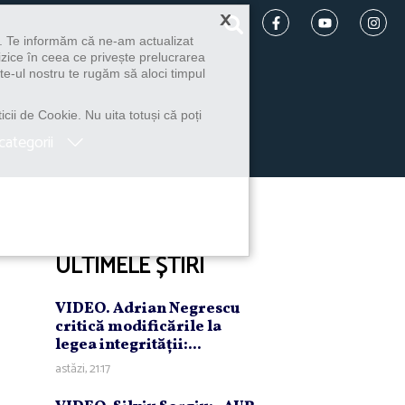
×
u. Te informăm că ne-am actualizat
izice în ceea ce privește prelucrarea
te-ul nostru te rugăm să aloci timpul
icii de Cookie. Nu uita totuși că poți
categorii
ULTIMELE ȘTIRI
VIDEO. Adrian Negrescu
critică modificările la
legea integrităţii:...
astăzi, 21:17