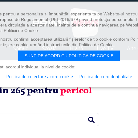
e pentru a personaliza și îmbunătăți experiența ta pe Website-ul nostr
i propuse de Regulamentul (UE) 2016/679 privind protecția persoanelor f
ibera circulație a acestor date. Înainte de a continua navigarea pe Websi
l Politicii de Cookie.
ostru confirmi acceptarea utilizării fişierelor de tip cookie conform Polit
 fişiere cookie urmând instrucțiunile din Politica de Cookie.
Spitale
Școală
Hrană
Live TV
Alte 
SUNT DE ACORD CU POLITICA DE COOKIE
i acordul individual la nivel de cookie:
Politica de colectare acord cookie
Politica de confidențialitate
din 265 pentru
pericol