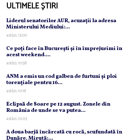
ULTIMELE ȘTIRI
Liderul senatorilor AUR, acuzaţii la adresa
Ministerului Mediului:...
astăzi, 13:00
Ce poţi face în Bucureşti şi în împrejurimi în
acest weekend....
astăzi, 10:58
ANM a emis un cod galben de furtuni şi ploi
torenţiale pentru 16...
astăzi, 10:18
Eclipsă de Soare pe 12 august. Zonele din
România de unde se va putea...
astăzi, 10:03
A doua barjă încărcată cu rocă, scufundată în
Dunăre. Miruţă:...