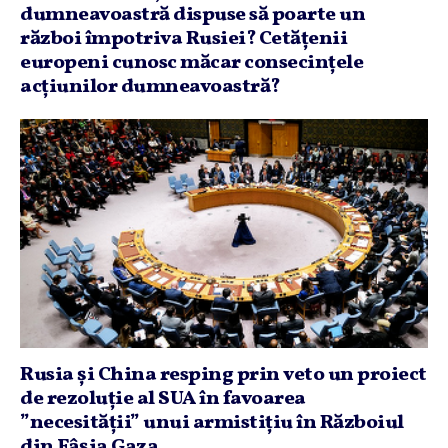
dumneavoastră dispuse să poarte un
război împotriva Rusiei? Cetăţenii
europeni cunosc măcar consecinţele
acţiunilor dumneavoastră?
Rusia şi China resping prin veto un proiect
de rezoluţie al SUA în favoarea
”necesităţii” unui armistiţiu în Războiul
din Fâşia Gaza