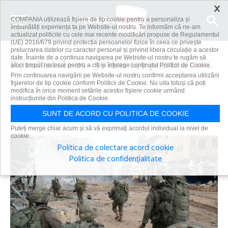
×
COMPANIA utilizează fişiere de tip cookie pentru a personaliza și
îmbunătăți experiența ta pe Website-ul nostru. Te informăm că ne-am
actualizat politicile cu cele mai recente modificări propuse de Regulamentul
(UE) 2016/679 privind protecția persoanelor fizice în ceea ce privește
prelucrarea datelor cu caracter personal și privind libera circulație a acestor
date. Înainte de a continua navigarea pe Website-ul nostru te rugăm să
Rezultatele 25 - 36 din 149 pentru
onu
aloci timpul necesar pentru a citi și înțelege conținutul Politicii de Cookie.
Prin continuarea navigării pe Website-ul nostru confirmi acceptarea utilizării
fişierelor de tip cookie conform Politicii de Cookie. Nu uita totuși că poți
modifica în orice moment setările acestor fişiere cookie urmând
instrucțiunile din Politica de Cookie.
Caută
SUNT DE ACORD CU POLITICA DE COOKIE
Puteți merge chiar acum și să vă exprimați acordul individual la nivel de
cookie:
Politica de colectare acord cookie
Politica de confidențialitate