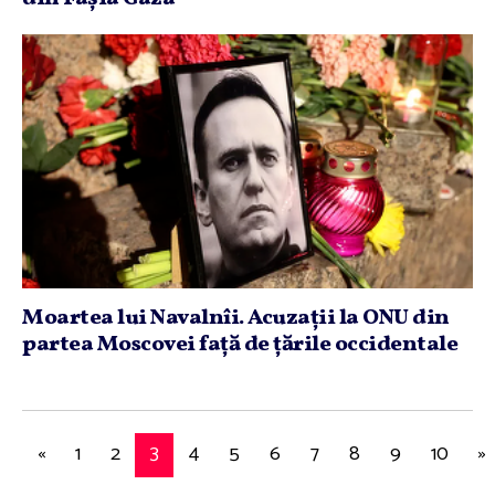
Moartea lui Navalnîi. Acuzaţii la ONU din
partea Moscovei faţă de ţările occidentale
«
1
2
3
4
5
6
7
8
9
10
»