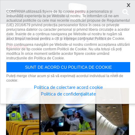
×
COMPANIA utilizează fişiere de tip cookie pentru a personaliza și
îmbunătăți experiența ta pe Website-ul nostru. Te informăm că ne-am
actualizat politicile cu cele mai recente modificări propuse de Regulamentul
(UE) 2016/679 privind protecția persoanelor fizice în ceea ce privește
prelucrarea datelor cu caracter personal și privind libera circulație a acestor
date. Înainte de a continua navigarea pe Website-ul nostru te rugăm să
Rezultatele 61 - 72 din 215 pentru
aloci timpul necesar pentru a citi și înțelege conținutul Politicii de Cookie.
masca
Prin continuarea navigării pe Website-ul nostru confirmi acceptarea utilizării
fişierelor de tip cookie conform Politicii de Cookie. Nu uita totuși că poți
modifica în orice moment setările acestor fişiere cookie urmând
instrucțiunile din Politica de Cookie.
SUNT DE ACORD CU POLITICA DE COOKIE
Caută
Puteți merge chiar acum și să vă exprimați acordul individual la nivel de
cookie:
Politica de colectare acord cookie
Politica de confidențialitate