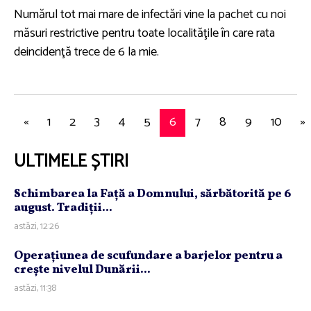
Numărul tot mai mare de infectări vine la pachet cu noi
măsuri restrictive pentru toate localităţile în care rata
deincidenţă trece de 6 la mie.
«
1
2
3
4
5
6
7
8
9
10
»
ULTIMELE ȘTIRI
Schimbarea la Faţă a Domnului, sărbătorită pe 6
august. Tradiţii...
astăzi, 12:26
Operaţiunea de scufundare a barjelor pentru a
creşte nivelul Dunării...
astăzi, 11:38