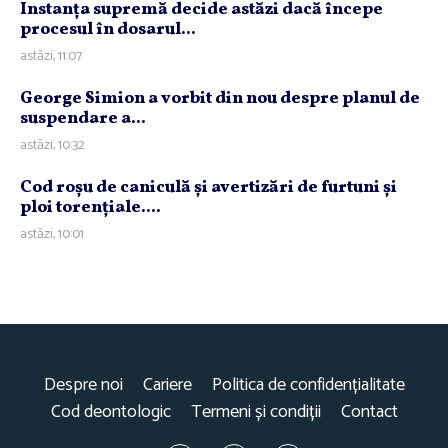
Instanţa supremă decide astăzi dacă începe
procesul în dosarul...
astăzi, 11:07
George Simion a vorbit din nou despre planul de
suspendare a...
astăzi, 10:32
Cod roşu de caniculă şi avertizări de furtuni şi
ploi torenţiale....
astăzi, 10:01
Despre noi
Cariere
Politica de confidențialitate
Cod deontologic
Termeni și condiții
Contact