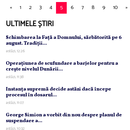
«
1
2
3
4
5
6
7
8
9
10
»
ULTIMELE ȘTIRI
Schimbarea la Faţă a Domnului, sărbătorită pe 6
august. Tradiţii...
astăzi, 12:26
Operaţiunea de scufundare a barjelor pentru a
creşte nivelul Dunării...
astăzi, 11:38
Instanţa supremă decide astăzi dacă începe
procesul în dosarul...
astăzi, 11:07
George Simion a vorbit din nou despre planul de
suspendare a...
astăzi, 10:32