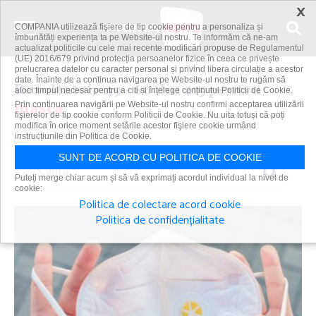
×
COMPANIA utilizează fişiere de tip cookie pentru a personaliza și
îmbunătăți experiența ta pe Website-ul nostru. Te informăm că ne-am
actualizat politicile cu cele mai recente modificări propuse de Regulamentul
(UE) 2016/679 privind protecția persoanelor fizice în ceea ce privește
prelucrarea datelor cu caracter personal și privind libera circulație a acestor
date. Înainte de a continua navigarea pe Website-ul nostru te rugăm să
Rezultatele 49 - 60 din 215 pentru
aloci timpul necesar pentru a citi și înțelege conținutul Politicii de Cookie.
masca
Prin continuarea navigării pe Website-ul nostru confirmi acceptarea utilizării
fişierelor de tip cookie conform Politicii de Cookie. Nu uita totuși că poți
modifica în orice moment setările acestor fişiere cookie urmând
instrucțiunile din Politica de Cookie.
SUNT DE ACORD CU POLITICA DE COOKIE
Caută
Puteți merge chiar acum și să vă exprimați acordul individual la nivel de
cookie:
Politica de colectare acord cookie
Politica de confidențialitate