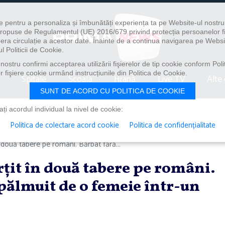
e pentru a personaliza și îmbunătăți experiența ta pe Website-ul nostr
i propuse de Regulamentul (UE) 2016/679 privind protecția persoanelor f
ibera circulație a acestor date. Înainte de a continua navigarea pe Websi
l Politicii de Cookie.
ostru confirmi acceptarea utilizării fişierelor de tip cookie conform Polit
 fişiere cookie urmând instrucțiunile din Politica de Cookie.
Spitale
Școală
Hrană
Live TV
Alte 
SUNT DE ACORD CU POLITICA DE COOKIE
i acordul individual la nivel de cookie:
Politica de colectare acord cookie
Politica de confidențialitate
n două tabere pe români. Bărbat fără...
rţit în două tabere pe români.
pălmuit de o femeie într-un