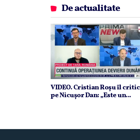
De actualitate
VIDEO. Cristian Roşu îl criti
pe Nicuşor Dan: „Este un...