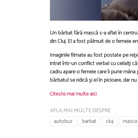
Un bărbat fără mască s-a aflat în centr
din Cluj. El a fost pălmuit de o femeie en
Imaginile filmate au fost postate pe reţe
intrat într-un conflict verbal cu ceilalţi
cadru apare o femeie care îi pune mâna p
bărbatul se ridică şi el în picioare, dar 
Citeste mai multe aici
AFLA MAI MULTE DESPRE
autobuz
barbat
cluj
masca