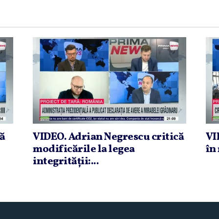
că
VIDEO. Adrian Negrescu critică
VI
modificările la legea
în 
integrităţii:...