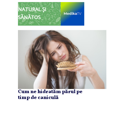
NATURAL ȘI
SĂNĂTOS
Cum ne hidratăm părul pe
timp de caniculă