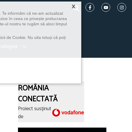
×
u. Te informăm că ne-am actualizat
izice în ceea ce privește prelucrarea
te-ul nostru te rugăm să aloci timpul
icii de Cookie. Nu uita totuși că poți
categorii
ROMÂNIA
CONECTATĂ
Proiect susținut
de