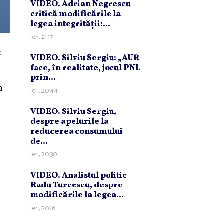
VIDEO. Adrian Negrescu
critică modificările la
legea integrităţii:...
ieri, 21:17
c
VIDEO. Silviu Sergiu: „AUR
face, în realitate, jocul PNL
prin...
a
ieri, 20:44
VIDEO. Silviu Sergiu,
despre apelurile la
reducerea consumului
de...
ieri, 20:30
VIDEO. Analistul politic
Radu Turcescu, despre
modificările la legea...
ieri, 20:16