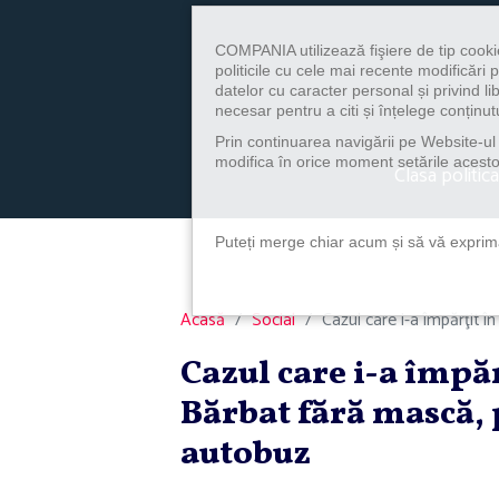
COMPANIA utilizează fişiere de tip cooki
politicile cu cele mai recente modificăr
datelor cu caracter personal și privind l
necesar pentru a citi și înțelege conținutu
Prin continuarea navigării pe Website-ul n
modifica în orice moment setările acestor
Clasa politica
Puteți merge chiar acum și să vă exprimaț
Acasă
Social
Cazul care i-a împărţit î
Cazul care i-a împă
Bărbat fără mască, 
autobuz