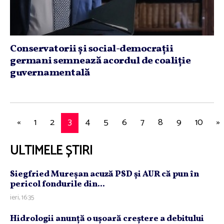
Conservatorii şi social-democraţii
germani semnează acordul de coaliţie
guvernamentală
«
1
2
3
4
5
6
7
8
9
10
»
ULTIMELE ȘTIRI
Siegfried Mureşan acuză PSD şi AUR că pun în
pericol fondurile din...
ieri, 16:35
Hidrologii anunţă o uşoară creştere a debitului