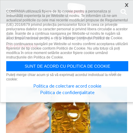
×
COMPANIA utilizează fişiere de tip cookie pentru a personaliza și
îmbunătăți experiența ta pe Website-ul nostru. Te informăm că ne-am
actualizat politicile cu cele mai recente modificări propuse de Regulamentul
(UE) 2016/679 privind protecția persoanelor fizice în ceea ce privește
prelucrarea datelor cu caracter personal și privind libera circulație a acestor
date. Înainte de a continua navigarea pe Website-ul nostru te rugăm să
Rezultatele 25 - 36 din 399 pentru
aloci timpul necesar pentru a citi și înțelege conținutul Politicii de Cookie.
germania
Prin continuarea navigării pe Website-ul nostru confirmi acceptarea utilizării
fişierelor de tip cookie conform Politicii de Cookie. Nu uita totuși că poți
modifica în orice moment setările acestor fişiere cookie urmând
instrucțiunile din Politica de Cookie.
SUNT DE ACORD CU POLITICA DE COOKIE
Caută
Puteți merge chiar acum și să vă exprimați acordul individual la nivel de
cookie:
Politica de colectare acord cookie
Politica de confidențialitate