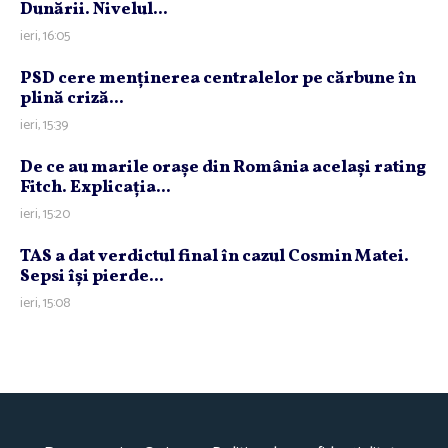
Dunării. Nivelul...
ieri, 16:05
PSD cere menţinerea centralelor pe cărbune în
plină criză...
ieri, 15:39
De ce au marile oraşe din România acelaşi rating
Fitch. Explicaţia...
ieri, 15:20
TAS a dat verdictul final în cazul Cosmin Matei.
Sepsi îşi pierde...
ieri, 15:08