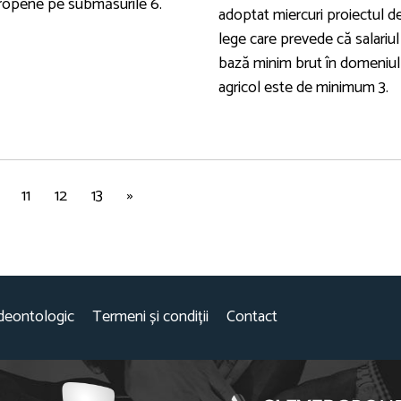
ropene pe submăsurile 6.
adoptat miercuri proiectul d
lege care prevede că salariul
bază minim brut în domeniul
agricol este de minimum 3.
11
12
13
»
deontologic
Termeni și condiții
Contact