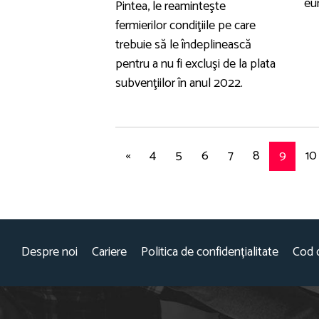
eu
Pintea, le reaminteşte
fermierilor condiţiile pe care
trebuie să le îndeplinească
pentru a nu fi excluşi de la plata
subvenţiilor în anul 2022.
«
4
5
6
7
8
9
10
Despre noi
Cariere
Politica de confidențialitate
Cod 