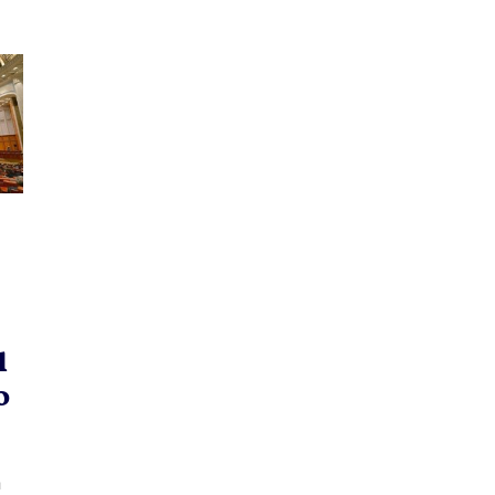
l
0
a