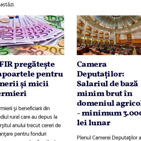
astăzi.
FIR pregăteşte
Camera
apoartele pentru
Deputaţilor:
inerii şi micii
Salariul de bază
ermieri
minim brut în
domeniul agrico
mierii şi beneficiarii din
- minimum 3.00
iul rural care au depus la
lei lunar
rşitul anului trecut cereri de
anţare pentru fonduri
Plenul Camerei Deputaţilor 