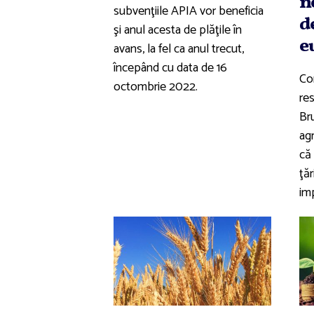
n
subvenţiile APIA vor beneficia
d
şi anul acesta de plăţile în
e
avans, la fel ca anul trecut,
începând cu data de 16
Con
octombrie 2022.
res
Br
agr
că 
ţăr
imp