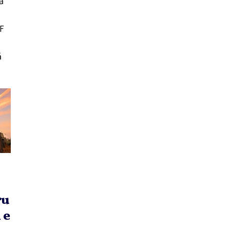
ă
ÎF
ă
ru
 e