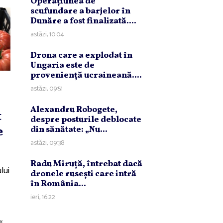
Operaţiunea de
scufundare a barjelor în
Dunăre a fost finalizată....
astăzi, 10:04
Drona care a explodat în
Ungaria este de
provenienţă ucraineană....
astăzi, 09:51
Alexandru Robogete,
t
despre posturile deblocate
e
din sănătate: „Nu...
astăzi, 09:38
Radu Miruţă, întrebat dacă
lui
dronele ruseşti care intră
în România...
ieri, 16:22