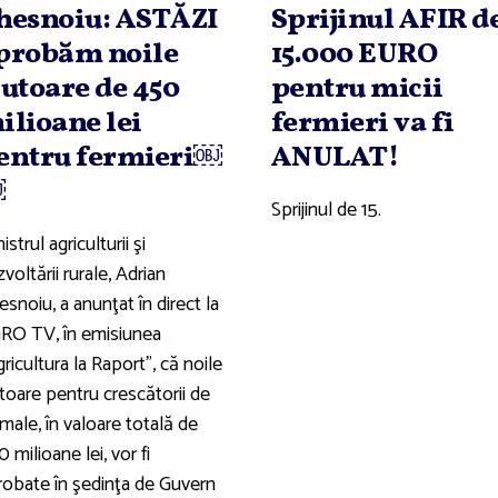
hesnoiu: ASTĂZI
Sprijinul AFIR d
probăm noile
15.000 EURO
jutoare de 450
pentru micii
ilioane lei
fermieri va fi
entru fermieri￼
ANULAT!
￼
Sprijinul de 15.
istrul agriculturii şi
voltării rurale, Adrian
snoiu, a anunţat în direct la
RO TV, în emisiunea
ricultura la Raport”, că noile
toare pentru crescătorii de
male, în valoare totală de
 milioane lei, vor fi
robate în şedinţa de Guvern