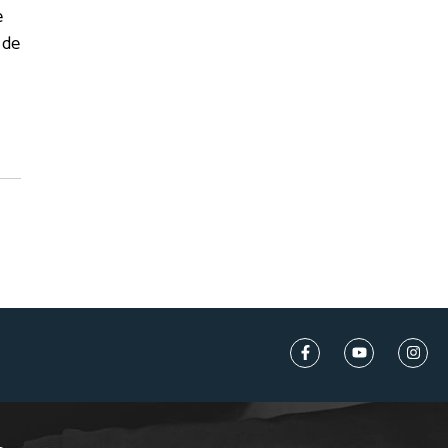
e
 de