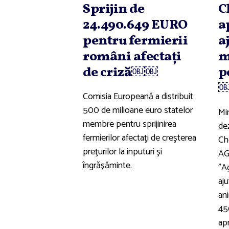
Sprijin de
C
24.490.649 EURO
a
pentru fermierii
a
români afectaţi
m
de criză￼￼
p
Comisia Europeană a distribuit
500 de milioane euro statelor
Min
membre pentru sprijinirea
dez
fermierilor afectaţi de creşterea
Che
preţurilor la inputuri şi
AG
îngrăşăminte.
”Ag
aju
ani
450
ap