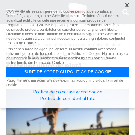
×
COMPANIA utilizează fişiere de tip cookie pentru a personaliza și
îmbunătăți experiența ta pe Website-ul nostru. Te informăm că ne-am
actualizat politicile cu cele mai recente modificări propuse de
Regulamentul (UE) 2016/679 privind protecția persoanelor fizice în ceea
ce privește prelucrarea datelor cu caracter personal și privind libera
circulație a acestor date. Înainte de a continua navigarea pe Website-ul
Acasă
Hrană
nostru te rugăm să aloci timpul necesar pentru a citi și înțelege conținutul
Politicii de Cookie.
Anunţ MADR: a scăzut numărul cererilor unice de plată!
Prin continuarea navigării pe Website-ul nostru confirmi acceptarea
utilizării fişierelor de tip cookie conform Politicii de Cookie. Nu uita totuși că
Anunţ MADR: a scăzut numărul
poți modifica în orice moment setările acestor fişiere cookie urmând
instrucțiunile din Politica de Cookie.
cererilor unice de plată!
SUNT DE ACORD CU POLITICA DE COOKIE
Primanews
|
18 mai 2022
Puteți merge chiar acum și să vă exprimați acordul individual la nivel de
cookie:
Politica de colectare acord cookie
Politica de confidențialitate