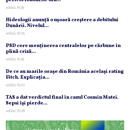
astăzi, 16:35
Hidrologii anunţă o uşoară creştere a debitului
Dunării. Nivelul...
astăzi, 16:05
PSD cere menţinerea centralelor pe cărbune în
plină criză...
astăzi, 15:39
De ce au marile oraşe din România acelaşi rating
Fitch. Explicaţia...
astăzi, 15:20
TAS a dat verdictul final în cazul Cosmin Matei.
Sepsi îşi pierde...
astăzi, 15:08