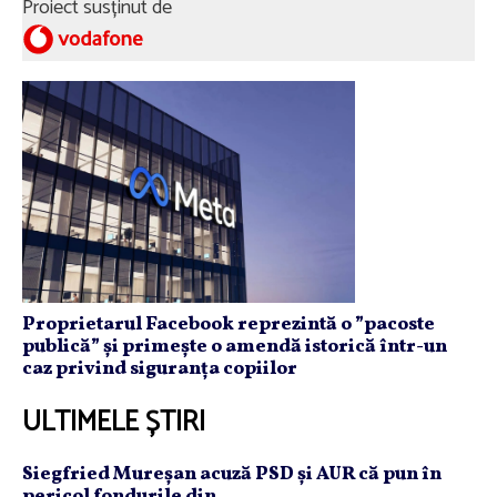
Proiect susținut de
Proprietarul Facebook reprezintă o ”pacoste
publică” și primește o amendă istorică într-un
caz privind siguranța copiilor
ULTIMELE ȘTIRI
Siegfried Mureşan acuză PSD şi AUR că pun în
pericol fondurile din...