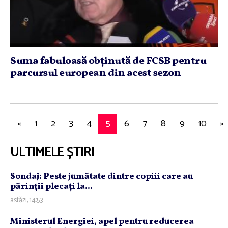
Suma fabuloasă obţinută de FCSB pentru
parcursul european din acest sezon
«
1
2
3
4
5
6
7
8
9
10
»
ULTIMELE ȘTIRI
Sondaj: Peste jumătate dintre copiii care au
părinţii plecaţi la...
astăzi, 14:53
Ministerul Energiei, apel pentru reducerea