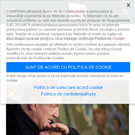
×
COMPANIA utilizează fişiere de tip cookie pentru a personaliza și
îmbunătăți experiența ta pe Website-ul nostru. Te informăm că ne-am
actualizat politicile cu cele mai recente modificări propuse de Regulamentul
(UE) 2016/679 privind protecția persoanelor fizice în ceea ce privește
prelucrarea datelor cu caracter personal și privind libera circulație a acestor
date. Înainte de a continua navigarea pe Website-ul nostru te rugăm să
Rezultatele 49 - 60 din 281 pentru
fcsb
aloci timpul necesar pentru a citi și înțelege conținutul Politicii de Cookie.
Prin continuarea navigării pe Website-ul nostru confirmi acceptarea utilizării
fişierelor de tip cookie conform Politicii de Cookie. Nu uita totuși că poți
modifica în orice moment setările acestor fişiere cookie urmând
instrucțiunile din Politica de Cookie.
Caută
SUNT DE ACORD CU POLITICA DE COOKIE
Puteți merge chiar acum și să vă exprimați acordul individual la nivel de
cookie:
Politica de colectare acord cookie
Politica de confidențialitate