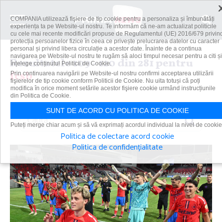
COMPANIA utilizează fişiere de tip cookie pentru a personaliza și îmbunătăți
experiența ta pe Website-ul nostru. Te informăm că ne-am actualizat politicile
cu cele mai recente modificări propuse de Regulamentul (UE) 2016/679 privin
protecția persoanelor fizice în ceea ce privește prelucrarea datelor cu caracter
personal și privind libera circulație a acestor date. Înainte de a continua
navigarea pe Website-ul nostru te rugăm să aloci timpul necesar pentru a citi și
Rezultatele 109 - 120 din 281 pentru
înțelege conținutul Politicii de Cookie.
fcsb
Prin continuarea navigării pe Website-ul nostru confirmi acceptarea utilizării
fişierelor de tip cookie conform Politicii de Cookie. Nu uita totuși că poți
modifica în orice moment setările acestor fişiere cookie urmând instrucțiunile
din Politica de Cookie.
SUNT DE ACORD CU POLITICA DE COOKIE
Caută
Puteți merge chiar acum și să vă exprimați acordul individual la nivel de cookie
Politica de colectare acord cookie
Politica de confidențialitate