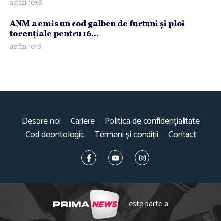
astăzi, 10:58
ANM a emis un cod galben de furtuni şi ploi
torenţiale pentru 16...
astăzi, 10:18
Despre noi
Cariere
Politica de confidențialitate
Cod deontologic
Termeni și condiții
Contact
este parte a