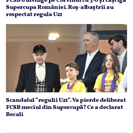
FCSB o învinge pe Corvinul cu 3-0 şi câştigă
Supercupa României. Roş-albaştrii au
respectat regula U21
Scandalul ”regulii U21”. Va pierde deliberat
FCSB meciul din Supercupă? Ce a declarat
Becali