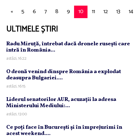
«
5
6
7
8
9
10
11
12
13
14
ULTIMELE ȘTIRI
Radu Miruţă, întrebat dacă dronele ruseşti care
intră în România...
astăzi, 16:22
O dronă venind dinspre România a explodat
deasupra Bulgariei....
astăzi, 16:15
Liderul senatorilor AUR, acuzaţii la adresa
Ministerului Mediului:...
astăzi, 13:00
Ce poţi face în Bucureşti şi în împrejurimi în
acest weekend....