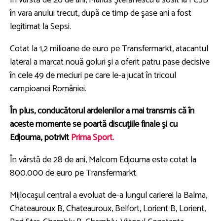
În vârstă de 26 de ani, Marius Ştefănescu a sosit la FCSB
în vara anului trecut, după ce timp de şase ani a fost
legitimat la Sepsi.
Cotat la 1,2 milioane de euro pe Transfermarkt, atacantul
lateral a marcat nouă goluri şi a oferit patru pase decisive
în cele 49 de meciuri pe care le-a jucat în tricoul
campioanei României.
În plus, conducătorul ardelenilor a mai transmis că în
aceste momente se poartă discuţiile finale şi cu
Edjouma, potrivit
Prima Sport.
În vârstă de 28 de ani, Malcom Edjouma este cotat la
800.000 de euro pe Transfermarkt.
Mijlocaşul central a evoluat de-a lungul carierei la Balma,
Chateauroux B, Chateauroux, Belfort, Lorient B, Lorient,