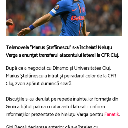
Telenovela "Marius Ştefănescu" s-a încheiat! Neluţu
Varga a anunţat transferul atacantului lateral la CFR Cluj.
După ce a negociat cu Dinamo şi Universitatea Cluj,
Marius Ştefănescu a intrat şi pe radarul celor de la CFR
Cluj, zvon apărut duminică seară.
Discuţiile s-au derulat pe repede înainte, iar formaţia din
Gruia a bătut palma cu atacantul lateral, conform
informaţiilor prezentate de Neluţu Varga pentru
Fanatik
.
Gigi Becali declarase anterior că s-a înţeles cu