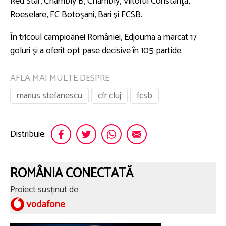
Red Star, Chambly B, Chambly, Viitorul Constanţa,
Roeselare, FC Botoşani, Bari şi FCSB.
În tricoul campioanei României, Edjouma a marcat 17
goluri şi a oferit opt pase decisive în 105 partide.
AFLA MAI MULTE DESPRE
marius stefanescu
cfr cluj
fcsb
Distribuie:
ROMÂNIA CONECTATĂ
Proiect susținut de