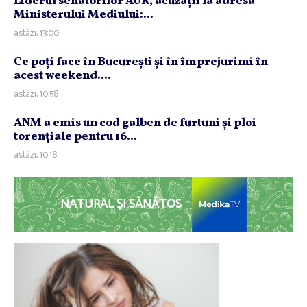
Liderul senatorilor AUR, acuzaţii la adresa
Ministerului Mediului:...
astăzi, 13:00
Ce poţi face în Bucureşti şi în împrejurimi în
acest weekend....
astăzi, 10:58
ANM a emis un cod galben de furtuni şi ploi
torenţiale pentru 16...
astăzi, 10:18
NATURAL ȘI SĂNĂTOS