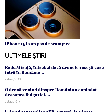
iPhone 17, la un pas de scumpire
ULTIMELE ȘTIRI
Radu Miruţă, întrebat dacă dronele ruseşti care
intră în România...
astăzi, 16:22
O dronă venind dinspre România a explodat
deasupra Bulgariei....
astăzi, 16:15