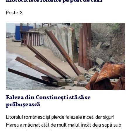
motociclete folosite pe post de taxi
Peste 2.
Faleza din Constineşti stă să se
prăbuşească
Litoralul românesc îşi pierde falezele încet, dar sigur!
Marea a măcinat atât de mult malul, încât deja sapă sub