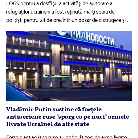
LOGS pentru a desfăşura activităţi de ajutorare a
refugiaţilor ucraineni a fost reţinută marţi seara de
poliţişti pentru 24 de ore, într-un dosar de distrugere şi .
Vladimir Putin susţine că forţele
antiaeriene ruse "sparg ca pe nuci" armele
livrate Ucrainei de alte state
Forţele antiaeriane ruse au doborât zeci de arme livrate