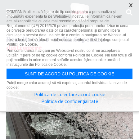
×
COMPANIA utilizează fişiere de tip cookie pentru a personaliza și
îmbunătăți experiența ta pe Website-ul nostru. Te informăm că ne-am
actualizat politicile cu cele mai recente modificări propuse de
Regulamentul (UE) 2016/679 privind protecția persoanelor fizice în ceea
ce privește prelucrarea datelor cu caracter personal și privind libera
circulație a acestor date. Înainte de a continua navigarea pe Website-ul
Rezultatele 1 - 12 din 61 pentru
nostru te rugăm să aloci timpul necesar pentru a citi și înțelege conținutul
Politicii de Cookie.
distrugere
Prin continuarea navigării pe Website-ul nostru confirmi acceptarea
utilizării fişierelor de tip cookie conform Politicii de Cookie. Nu uita totuși că
poți modifica în orice moment setările acestor fişiere cookie urmând
instrucțiunile din Politica de Cookie.
Caută
SUNT DE ACORD CU POLITICA DE COOKIE
Puteți merge chiar acum și să vă exprimați acordul individual la nivel de
cookie:
Politica de colectare acord cookie
Politica de confidențialitate