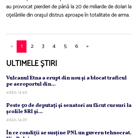
au provocat pierderi de până la 20 de miliarde de dolari la
oţelăriile din oraşul distrus aproape în totalitate de arma.
«
1
2
3
4
5
6
»
ULTIMELE ȘTIRI
Vulcanul Etna a erupt din nou şi a blocat traficul
pe aeroportul din...
astăzi, 14:49
Peste 50 de deputaţi şi senatori au făcut cursuri la
şcolile SRI şi...
astăzi, 14:28
În ce condiţii ar susţine PNL un guvern tehnocrat.