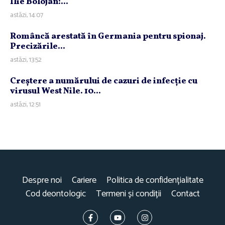
Ilie Bolojan:...
astăzi, 14:07
Româncă arestată în Germania pentru spionaj.
Precizările...
astăzi, 13:52
Creştere a numărului de cazuri de infecţie cu
virusul West Nile. 10...
astăzi, 12:51
Despre noi
Cariere
Politica de confidențialitate
Cod deontologic
Termeni și condiții
Contact