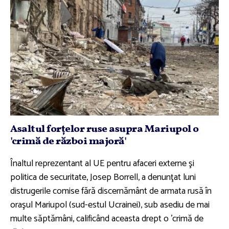
Asaltul forţelor ruse asupra Mariupol o
'crimă de război majoră'
Înaltul reprezentant al UE pentru afaceri externe şi
politica de securitate, Josep Borrell, a denunţat luni
distrugerile comise fără discernământ de armata rusă în
oraşul Mariupol (sud-estul Ucrainei), sub asediu de mai
multe săptămâni, calificând aceasta drept o 'crimă de