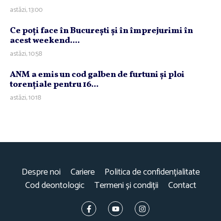
astăzi, 13:00
Ce poţi face în Bucureşti şi în împrejurimi în
acest weekend....
astăzi, 10:58
ANM a emis un cod galben de furtuni şi ploi
torenţiale pentru 16...
astăzi, 10:18
Despre noi
Cariere
Politica de confidențialitate
Cod deontologic
Termeni și condiții
Contact