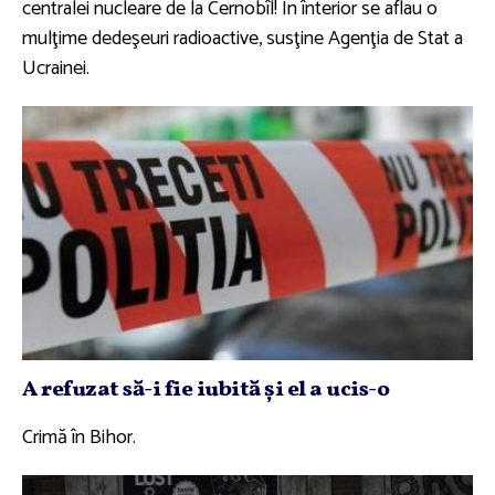
centralei nucleare de la Cernobîl! În înterior se aflau o
mulţime dedeşeuri radioactive, susţine Agenţia de Stat a
Ucrainei.
A refuzat să-i fie iubită şi el a ucis-o
Crimă în Bihor.