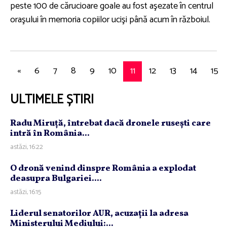
peste 100 de cărucioare goale au fost aşezate în centrul
oraşului în memoria copiilor ucişi până acum în războiul.
«
6
7
8
9
10
11
12
13
14
15
ULTIMELE ȘTIRI
Radu Miruţă, întrebat dacă dronele ruseşti care
intră în România...
astăzi, 16:22
O dronă venind dinspre România a explodat
deasupra Bulgariei....
astăzi, 16:15
Liderul senatorilor AUR, acuzaţii la adresa
Ministerului Mediului:...