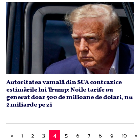
Autoritatea vamală din SUA contrazice
estimările lui Trump: Noile tarife au
generat doar 500 de milioane de dolari, nu
2 miliarde pe zi
«
1
2
3
4
5
6
7
8
9
10
»