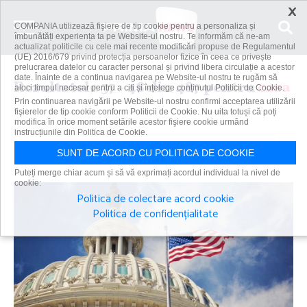
×
COMPANIA utilizează fişiere de tip cookie pentru a personaliza și
îmbunătăți experiența ta pe Website-ul nostru. Te informăm că ne-am
actualizat politicile cu cele mai recente modificări propuse de Regulamentul
(UE) 2016/679 privind protecția persoanelor fizice în ceea ce privește
prelucrarea datelor cu caracter personal și privind libera circulație a acestor
date. Înainte de a continua navigarea pe Website-ul nostru te rugăm să
Rezultatele 37 - 48 din 487 pentru
casa
aloci timpul necesar pentru a citi și înțelege conținutul Politicii de Cookie.
Prin continuarea navigării pe Website-ul nostru confirmi acceptarea utilizării
fişierelor de tip cookie conform Politicii de Cookie. Nu uita totuși că poți
modifica în orice moment setările acestor fişiere cookie urmând
instrucțiunile din Politica de Cookie.
Caută
SUNT DE ACORD CU POLITICA DE COOKIE
Puteți merge chiar acum și să vă exprimați acordul individual la nivel de
cookie:
Politica de colectare acord cookie
Politica de confidențialitate