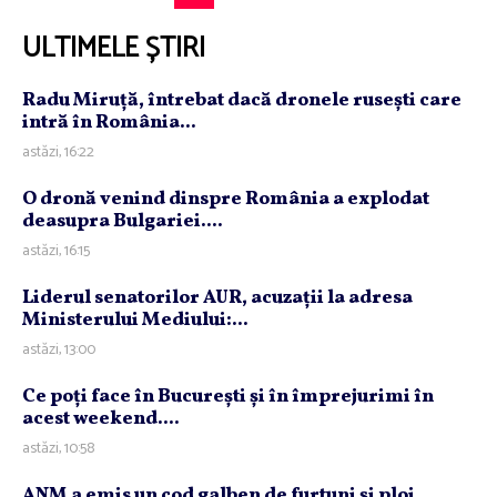
ULTIMELE ȘTIRI
Radu Miruţă, întrebat dacă dronele ruseşti care
intră în România...
astăzi, 16:22
O dronă venind dinspre România a explodat
deasupra Bulgariei....
astăzi, 16:15
Liderul senatorilor AUR, acuzaţii la adresa
Ministerului Mediului:...
astăzi, 13:00
Ce poţi face în Bucureşti şi în împrejurimi în
acest weekend....
astăzi, 10:58
ANM a emis un cod galben de furtuni şi ploi