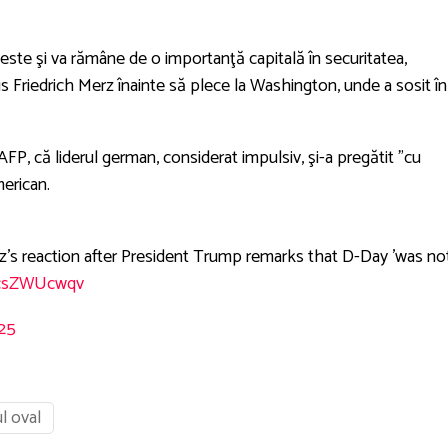
 este şi va rămâne de o importanţă capitală în securitatea,
ris Friedrich Merz înainte să plece la Washington, unde a sosit în
FP, că liderul german, considerat impulsiv, şi-a pregătit ”cu
merican.
’s reaction after President Trump remarks that D-Day 'was no
/PcsZWUcwqv
025
ul oval