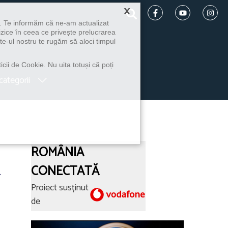
×
u. Te informăm că ne-am actualizat
izice în ceea ce privește prelucrarea
te-ul nostru te rugăm să aloci timpul
icii de Cookie. Nu uita totuși că poți
categorii
ROMÂNIA
l
CONECTATĂ
Proiect susținut
de