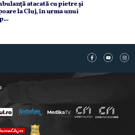
bulanţă atacată cu pietre şi
poare la Cluj, în urma unui
p...