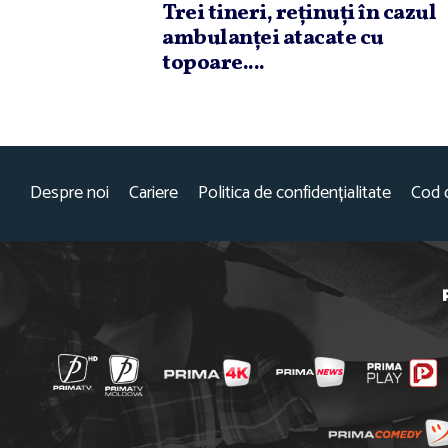
Trei tineri, reţinuţi în cazul
ambulanţei atacate cu
topoare....
Despre noi
Cariere
Politica de confidențialitate
Cod 