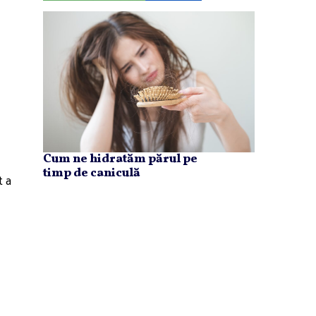
Cum ne hidratăm părul pe
timp de caniculă
t a