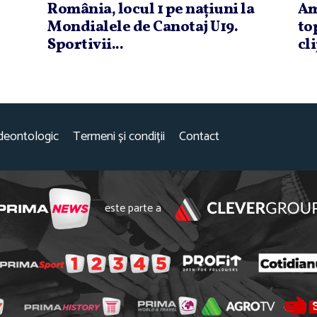
România, locul 1 pe naţiuni la
Am
Mondialele de Canotaj U19.
to
Sportivii...
cli
deontologic
Termeni și condiții
Contact
este parte a