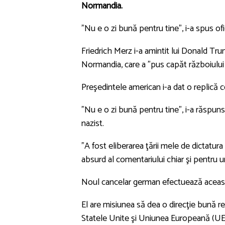
Normandia.
”Nu e o zi bună pentru tine”, i-a spus of
Friedrich Merz i-a amintit lui Donald T
Normandia, care a ”pus capăt războiului 
Preşedintele american i-a dat o replică ce
”Nu e o zi bună pentru tine”, i-a răspuns
nazist.
”A fost eliberarea ţării mele de dictatura
absurd al comentariului chiar şi pentru u
Noul cancelar german efectuează această 
El are misiunea să dea o direcţie bună rel
Statele Unite şi Uniunea Europeană (UE