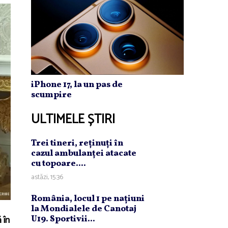
iPhone 17, la un pas de
scumpire
ULTIMELE ȘTIRI
Trei tineri, reţinuţi în
cazul ambulanţei atacate
cu topoare....
astăzi, 15:36
România, locul 1 pe naţiuni
la Mondialele de Canotaj
 în
U19. Sportivii...