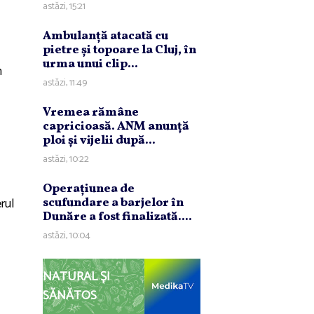
astăzi, 15:21
Ambulanţă atacată cu
pietre şi topoare la Cluj, în
urma unui clip...
n
astăzi, 11:49
Vremea rămâne
capricioasă. ANM anunţă
ploi şi vijelii după...
astăzi, 10:22
Operaţiunea de
rul
scufundare a barjelor în
Dunăre a fost finalizată....
astăzi, 10:04
NATURAL ȘI
SĂNĂTOS