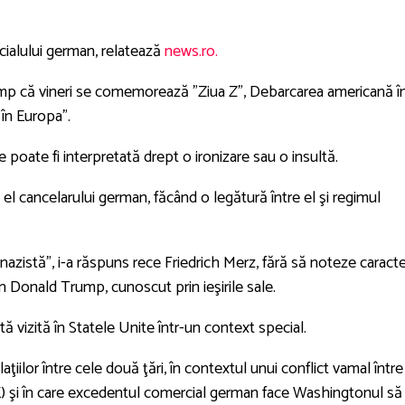
icialului german, relatează
news.ro.
rump că vineri se comemorează ”Ziua Z”, Debarcarea americană î
în Europa”.
 poate fi interpretată drept o ironizare sau o insultă.
 el cancelarului german, făcând o legătură între el şi regimul
 nazistă”, i-a răspuns rece Friedrich Merz, fără să noteze caracte
n Donald Trump, cunoscut prin ieşirile sale.
vizită în Statele Unite într-un context special.
aţiilor între cele două ţări, în contextul unui conflict vamal între
) şi în care excedentul comercial german face Washingtonul să