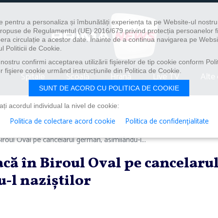
e pentru a personaliza și îmbunătăți experiența ta pe Website-ul nostr
i propuse de Regulamentul (UE) 2016/679 privind protecția persoanelor f
ibera circulație a acestor date. Înainte de a continua navigarea pe Websi
l Politicii de Cookie.
ostru confirmi acceptarea utilizării fişierelor de tip cookie conform Polit
 fişiere cookie urmând instrucțiunile din Politica de Cookie.
Spitale
Școală
Hrană
Live TV
Alte 
SUNT DE ACORD CU POLITICA DE COOKIE
i acordul individual la nivel de cookie:
Politica de colectare acord cookie
Politica de confidențialitate
roul Oval pe cancelarul german, asimilându-l...
că în Biroul Oval pe cancelaru
-l naziştilor