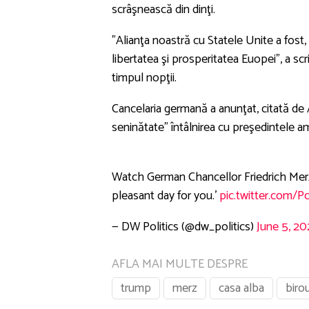
scrâşnească din dinţi.
”Alianţa noastră cu Statele Unite a fost,
libertatea şi prosperitatea Euopei”, a sc
timpul nopţii.
Cancelaria germană a anunţat, citată de A
seninătate” întâlnirea cu preşedintele a
Watch German Chancellor Friedrich Merz
pleasant day for you.'
pic.twitter.com
— DW Politics (@dw_politics)
June 5, 2
AFLA MAI MULTE DESPRE
trump
merz
casa alba
biro