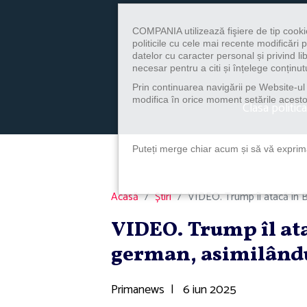
COMPANIA utilizează fişiere de tip cooki
politicile cu cele mai recente modificăr
datelor cu caracter personal și privind l
necesar pentru a citi și înțelege conținutu
Prin continuarea navigării pe Website-ul n
modifica în orice moment setările acestor
Clasa politica
Puteți merge chiar acum și să vă exprimaț
Acasă
Știri
VIDEO. Trump îl atacă în Bi
VIDEO. Trump îl ata
german, asimilându
Primanews
|
6 iun 2025