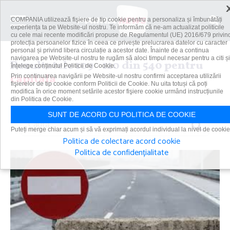
COMPANIA utilizează fişiere de tip cookie pentru a personaliza și îmbunătăți
experiența ta pe Website-ul nostru. Te informăm că ne-am actualizat politicile
cu cele mai recente modificări propuse de Regulamentul (UE) 2016/679 privin
protecția persoanelor fizice în ceea ce privește prelucrarea datelor cu caracter
personal și privind libera circulație a acestor date. Înainte de a continua
navigarea pe Website-ul nostru te rugăm să aloci timpul necesar pentru a citi și
Rezultatele 109 - 120 din 540 pentru
înțelege conținutul Politicii de Cookie.
capitala
Prin continuarea navigării pe Website-ul nostru confirmi acceptarea utilizării
fişierelor de tip cookie conform Politicii de Cookie. Nu uita totuși că poți
modifica în orice moment setările acestor fişiere cookie urmând instrucțiunile
din Politica de Cookie.
SUNT DE ACORD CU POLITICA DE COOKIE
Caută
Puteți merge chiar acum și să vă exprimați acordul individual la nivel de cookie
Politica de colectare acord cookie
Politica de confidențialitate