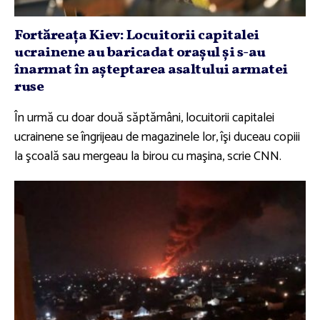
Fortăreaţa Kiev: Locuitorii capitalei
ucrainene au baricadat oraşul şi s-au
înarmat în aşteptarea asaltului armatei
ruse
În urmă cu doar două săptămâni, locuitorii capitalei
ucrainene se îngrijeau de magazinele lor, îşi duceau copiii
la şcoală sau mergeau la birou cu maşina, scrie CNN.