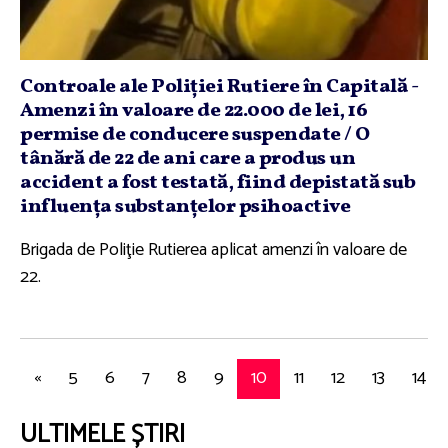
Controale ale Poliţiei Rutiere în Capitală -
Amenzi în valoare de 22.000 de lei, 16
permise de conducere suspendate / O
tânără de 22 de ani care a produs un
accident a fost testată, fiind depistată sub
influenţa substanţelor psihoactive
Brigada de Poliţie Rutierea aplicat amenzi în valoare de
22.
«
5
6
7
8
9
10
11
12
13
14
ULTIMELE ȘTIRI