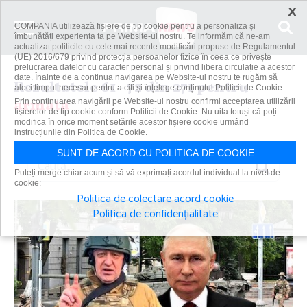
×
COMPANIA utilizează fişiere de tip cookie pentru a personaliza și
îmbunătăți experiența ta pe Website-ul nostru. Te informăm că ne-am
actualizat politicile cu cele mai recente modificări propuse de Regulamentul
(UE) 2016/679 privind protecția persoanelor fizice în ceea ce privește
prelucrarea datelor cu caracter personal și privind libera circulație a acestor
date. Înainte de a continua navigarea pe Website-ul nostru te rugăm să
Rezultatele 61 - 72 din 271 pentru
aloci timpul necesar pentru a citi și înțelege conținutul Politicii de Cookie.
armata
Prin continuarea navigării pe Website-ul nostru confirmi acceptarea utilizării
fişierelor de tip cookie conform Politicii de Cookie. Nu uita totuși că poți
modifica în orice moment setările acestor fişiere cookie urmând
instrucțiunile din Politica de Cookie.
SUNT DE ACORD CU POLITICA DE COOKIE
Caută
Puteți merge chiar acum și să vă exprimați acordul individual la nivel de
cookie:
Politica de colectare acord cookie
Politica de confidențialitate