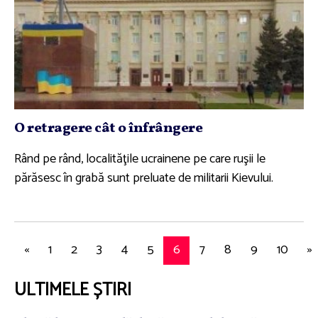
O retragere cât o înfrângere
Rând pe rând, localităţile ucrainene pe care ruşii le
părăsesc în grabă sunt preluate de militarii Kievului.
«
1
2
3
4
5
6
7
8
9
10
»
ULTIMELE ȘTIRI