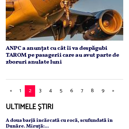
ANPC a anunţat cu cât îi va despăgubi
TAROM pe pasagerii care au avut parte de
zboruri anulate luni
«
1
2
3
4
5
6
7
8
9
»
ULTIMELE ȘTIRI
A doua barjă încărcată cu rocă, scufundată în
Dunăre. Miruţă:...