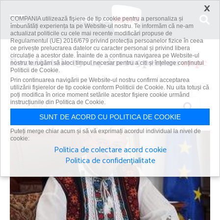
×
COMPANIA utilizează fişiere de tip cookie pentru a personaliza și
îmbunătăți experiența ta pe Website-ul nostru. Te informăm că ne-am
actualizat politicile cu cele mai recente modificări propuse de
Regulamentul (UE) 2016/679 privind protecția persoanelor fizice în ceea
ce privește prelucrarea datelor cu caracter personal și privind libera
circulație a acestor date. Înainte de a continua navigarea pe Website-ul
Rezultatele 13 - 24 din 105 pentru
anpc
nostru te rugăm să aloci timpul necesar pentru a citi și înțelege conținutul
Politicii de Cookie.
Prin continuarea navigării pe Website-ul nostru confirmi acceptarea
utilizării fişierelor de tip cookie conform Politicii de Cookie. Nu uita totuși că
poți modifica în orice moment setările acestor fişiere cookie urmând
Caută
instrucțiunile din Politica de Cookie.
SUNT DE ACORD CU POLITICA DE COOKIE
Puteți merge chiar acum și să vă exprimați acordul individual la nivel de
cookie:
Politica de colectare acord cookie
Politica de confidențialitate