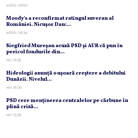
astăzi, 09:50
Moody's a reconfirmat ratingul suveran al
României. Nicuşor Dan:...
astăzi, 09:34
Siegfried Mureşan acuză PSD şi AUR că pun în
pericol fondurile din...
ieri, 16:35
Hidrologii anunţă o uşoară creştere a debitului
Dunării. Nivelul...
ieri, 16:05
PSD cere menţinerea centralelor pe cărbune în
plină criză...
ieri, 15:39