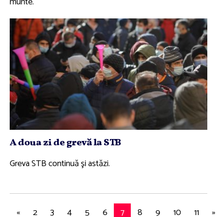
munte.
A doua zi de grevă la STB
Greva STB continuă şi astăzi.
«
2
3
4
5
6
7
8
9
10
11
»