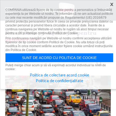
×
COMPANIA utilizează fişiere de tip cookie pentru a personaliza și îmbunătăți
experiența ta pe Website-ul nostru. Te informăm că ne-am actualizat politicile
cu cele mai recente modificări propuse de Regulamentul (UE) 2016/679
privind protecția persoanelor fizice în ceea ce privește prelucrarea datelor cu
caracter personal și privind libera circulație a acestor date. Înainte de a
continua navigarea pe Website-ul nostru te rugăm să aloci timpul necesar
Rezultatele 73 - 84 din 306 pentru
pentru a citi și înțelege conținutul Politicii de Cookie.
aglomeratie
Prin continuarea navigării pe Website-ul nostru confirmi acceptarea utilizării
fişierelor de tip cookie conform Politicii de Cookie. Nu uita totuși că poți
modifica în orice moment setările acestor fişiere cookie urmând instrucțiunile
din Politica de Cookie.
SUNT DE ACORD CU POLITICA DE COOKIE
Caută
Puteți merge chiar acum și să vă exprimați acordul individual la nivel de
cookie:
Politica de colectare acord cookie
Politica de confidențialitate