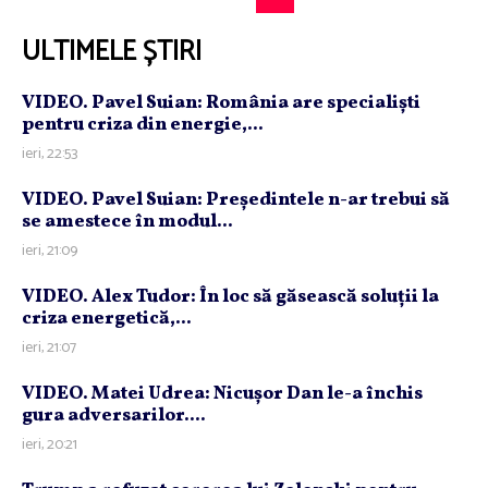
ULTIMELE ȘTIRI
VIDEO. Pavel Suian: România are specialişti
pentru criza din energie,...
ieri, 22:53
VIDEO. Pavel Suian: Preşedintele n-ar trebui să
se amestece în modul...
ieri, 21:09
VIDEO. Alex Tudor: În loc să găsească soluţii la
criza energetică,...
ieri, 21:07
VIDEO. Matei Udrea: Nicuşor Dan le-a închis
gura adversarilor....
ieri, 20:21