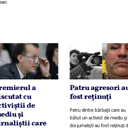
ean.
remierul a
Patru agresori a
iscutat cu
fost reţinuţi
ctiviştii de
Patru dintre bărbaţii care au
ediu şi
bătut un activist de mediu şi
urnaliştii care
doi jurnalişti au fost reţinuţi 