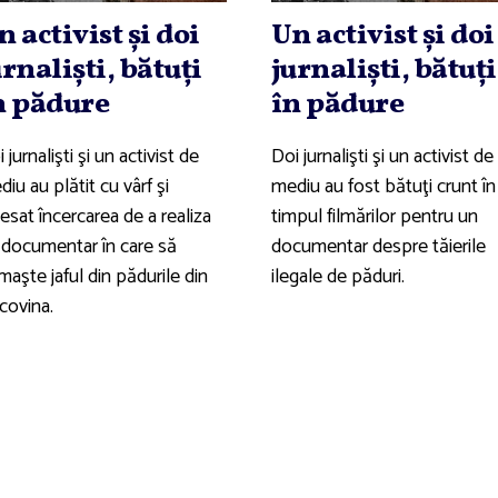
n activist şi doi
Un activist şi doi
urnalişti, bătuţi
jurnalişti, bătuţi
n pădure
în pădure
 jurnalişti şi un activist de
Doi jurnalişti şi un activist de
iu au plătit cu vârf şi
mediu au fost bătuţi crunt în
esat încercarea de a realiza
timpul filmărilor pentru un
 documentar în care să
documentar despre tăierile
aşte jaful din pădurile din
ilegale de păduri.
covina.