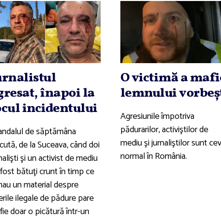
urnalistul
O victimă a mafi
gresat, înapoi la
lemnului vorbeş
ocul incidentului
Agresiunile împotriva
pădurarilor, activiştilor de
andalul de săptămâna
mediu şi jurnaliştilor sunt ce
cută, de la Suceava, când doi
normal în România.
nalişti şi un activist de mediu
fost bătuţi crunt în timp ce
lmau un material despre
erile ilegale de pădure pare
fie doar o picătură într-un