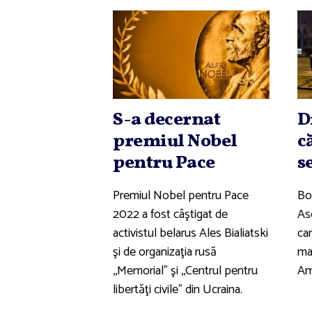
S-a decernat
D
premiul Nobel
c
pentru Pace
s
Premiul Nobel pentru Pace
Bo
2022 a fost câştigat de
As
activistul belarus Ales Bialiatski
car
şi de organizaţia rusă
ma
,,Memorial" şi ,,Centrul pentru
Am
libertăţi civile" din Ucraina.