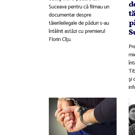
d
Suceava pentru că filmau un
t
documentar despre
p
tăierileilegale de păduri s-au
întâlnit astăzi cu premierul
S
Florin Cîţu.
Pre
mie
înt
Ti
şi 
in