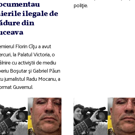
ocumentau
poliţie.
ăierile ilegale de
ădure din
uceava
mierul Florin Cîţu a avut
rcuri, la Palatul Victoria, o
âlnire cu activiştii de mediu
beriu Boşutar şi Gabriel Păun
cu jurnalistul Radu Mocanu, a
format Guvernul.