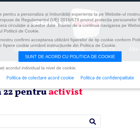
e pentru a personaliza și îmbunătăți experiența ta pe Website-ul nostr
i propuse de Regulamentul (UE) 2016/679 privind protecția persoanelor f
ibera circulație a acestor date. Înainte de a continua navigarea pe Websi
l Politicii de Cookie.
ostru confirmi acceptarea utilizării fişierelor de tip cookie conform Polit
 fişiere cookie urmând instrucțiunile din Politica de Cookie.
Spitale
Școală
Hrană
Live TV
Alte 
SUNT DE ACORD CU POLITICA DE COOKIE
i acordul individual la nivel de cookie:
Politica de colectare acord cookie
Politica de confidențialitate
in 22 pentru
activist