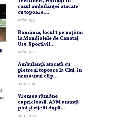
Trei tineri, reţinuţi în
cazul ambulanţei atacate
cu topoare....
astăzi, 15:36
România, locul 1 pe naţiuni
la Mondialele de Canotaj
U19. Sportivii...
u
astăzi, 15:21
Ambulanţă atacată cu
pietre şi topoare la Cluj, în
urma unui clip...
astăzi, 11:49
cu
Vremea rămâne
bat
capricioasă. ANM anunţă
ploi şi vijelii după...
astăzi, 10:22