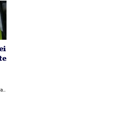
ei
te
va…