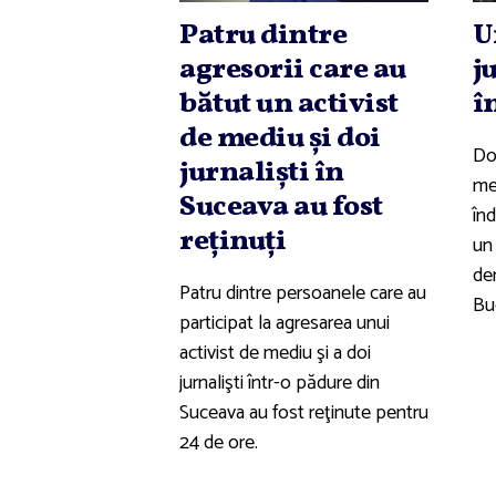
Patru dintre
U
agresorii care au
j
bătut un activist
î
de mediu şi doi
Doi
jurnalişti în
med
Suceava au fost
înd
reţinuţi
un
dem
Patru dintre persoanele care au
Bu
participat la agresarea unui
activist de mediu şi a doi
jurnalişti într-o pădure din
Suceava au fost reţinute pentru
24 de ore.