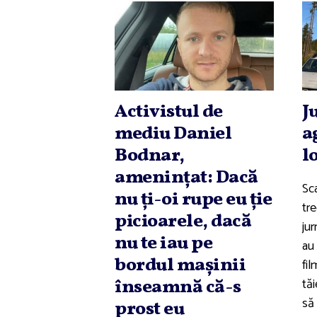
Activistul de
J
mediu Daniel
a
Bodnar,
l
ameninţat: Dacă
Sc
nu ţi-oi rupe eu ţie
tre
picioarele, dacă
jur
nu te iau pe
au 
bordul maşinii
fi
tăi
înseamnă că-s
să 
prost eu