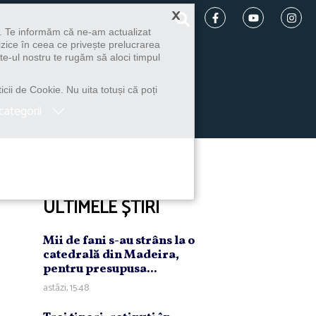
×
u. Te informăm că ne-am actualizat
izice în ceea ce privește prelucrarea
te-ul nostru te rugăm să aloci timpul
icii de Cookie. Nu uita totuși că poți
categorii
ULTIMELE ȘTIRI
Mii de fani s-au strâns la o
catedrală din Madeira,
pentru presupusa...
astăzi, 15:48