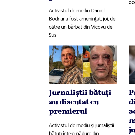
oc
Activistul de mediu Daniel
Bodnar a fost ameninţat, joi, de
către un bărbat din Vicovu de
Sus.
Jurnaliştii bătuţi
P
au discutat cu
d
premierul
a
m
Activistul de mediu şi jurnaliştii
j
bătuţi într-o pădure din