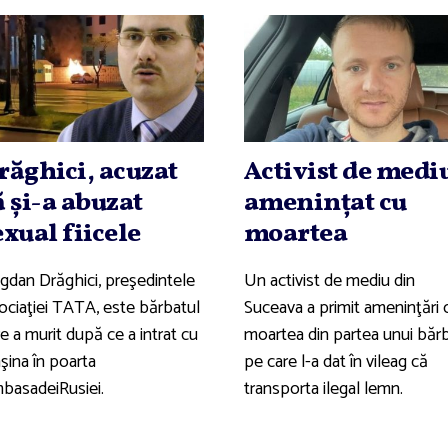
răghici, acuzat
Activist de medi
ă şi-a abuzat
ameninţat cu
exual fiicele
moartea
gdan Drăghici, preşedintele
Un activist de mediu din
ociaţiei TATA, este bărbatul
Suceava a primit ameninţări 
e a murit după ce a intrat cu
moartea din partea unui băr
şina în poarta
pe care l-a dat în vileag că
basadeiRusiei.
transporta ilegal lemn.