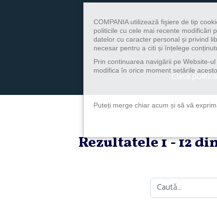
COMPANIA utilizează fişiere de tip cooki
politicile cu cele mai recente modificăr
datelor cu caracter personal și privind l
necesar pentru a citi și înțelege conținutu
Prin continuarea navigării pe Website-ul n
modifica în orice moment setările acestor
Clasa politica
Puteți merge chiar acum și să vă exprimaț
Rezultatele 1 - 12 d
Caută