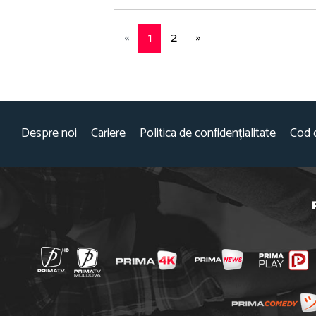
«
1
2
»
Despre noi
Cariere
Politica de confidențialitate
Cod 