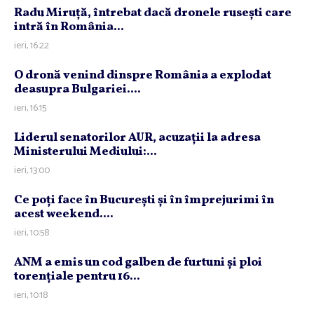
Radu Miruţă, întrebat dacă dronele ruseşti care
intră în România...
ieri, 16:22
O dronă venind dinspre România a explodat
deasupra Bulgariei....
ieri, 16:15
Liderul senatorilor AUR, acuzaţii la adresa
Ministerului Mediului:...
ieri, 13:00
Ce poţi face în Bucureşti şi în împrejurimi în
acest weekend....
ieri, 10:58
ANM a emis un cod galben de furtuni şi ploi
torenţiale pentru 16...
ieri, 10:18