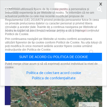
×
COMPANIA utilizează fişiere de tip cookie pentru a personaliza și
îmbunătăți experiența ta pe Website-ul nostru. Te informăm că ne-am
actualizat politicile cu cele mai recente modificări propuse de
Regulamentul (UE) 2016/679 privind protecția persoanelor fizice în ceea
ce privește prelucrarea datelor cu caracter personal și privind libera
circulație a acestor date. Înainte de a continua navigarea pe Website-ul
Rezultatele 1 - 12 din 13 pentru
a8
nostru te rugăm să aloci timpul necesar pentru a citi și înțelege conținutul
Politicii de Cookie.
Prin continuarea navigării pe Website-ul nostru confirmi acceptarea
utilizării fişierelor de tip cookie conform Politicii de Cookie. Nu uita totuși că
poți modifica în orice moment setările acestor fişiere cookie urmând
Caută
instrucțiunile din Politica de Cookie.
SUNT DE ACORD CU POLITICA DE COOKIE
Puteți merge chiar acum și să vă exprimați acordul individual la nivel de
cookie:
Politica de colectare acord cookie
Politica de confidențialitate