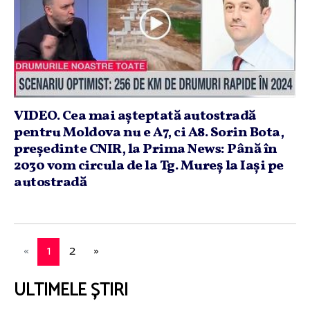
VIDEO. Cea mai aşteptată autostradă
pentru Moldova nu e A7, ci A8. Sorin Bota,
preşedinte CNIR, la Prima News: Până în
2030 vom circula de la Tg. Mureş la Iaşi pe
autostradă
«
1
2
»
ULTIMELE ȘTIRI