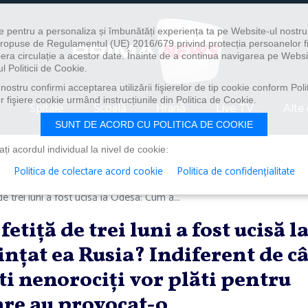
e pentru a personaliza și îmbunătăți experiența ta pe Website-ul nostr
i propuse de Regulamentul (UE) 2016/679 privind protecția persoanelor f
ibera circulație a acestor date. Înainte de a continua navigarea pe Websi
l Politicii de Cookie.
ostru confirmi acceptarea utilizării fişierelor de tip cookie conform Polit
 fişiere cookie urmând instrucțiunile din Politica de Cookie.
Spitale
Școală
Hrană
Live TV
Alte 
SUNT DE ACORD CU POLITICA DE COOKIE
i acordul individual la nivel de cookie:
Politica de colectare acord cookie
Politica de confidențialitate
e trei luni a fost ucisă la Odesa: Cum a...
etiţă de trei luni a fost ucisă l
ţat ea Rusia? Indiferent de câ
şti nenorociţi vor plăti pentru
are au provocat-o