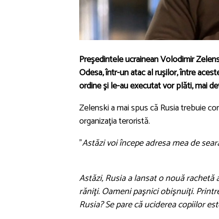
Preşedintele ucrainean Volodimir Zelens
Odesa, într-un atac al ruşilor, între aceste
ordine şi le-au executat vor plăti, mai d
Zelenski a mai spus că Rusia trebuie con
organizaţia teroristă.
"
Astăzi voi începe adresa mea de sear
Astăzi, Rusia a lansat o nouă rachetă 
răniţi. Oameni paşnici obişnuiţi. Printr
Rusia? Se pare că uciderea copiilor es