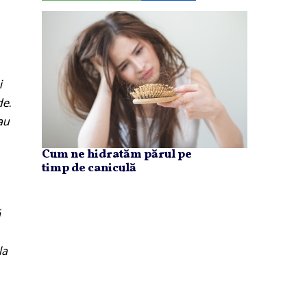
i
de.
au
Cum ne hidratăm părul pe
timp de caniculă
ă
la