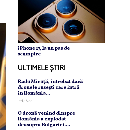
iPhone 17, la un pas de
scumpire
ULTIMELE ȘTIRI
Radu Miruţă, întrebat dacă
dronele ruseşti care intră
în România...
ieri, 16:22
O dronă venind dinspre
România a explodat
deasupra Bulgariei....