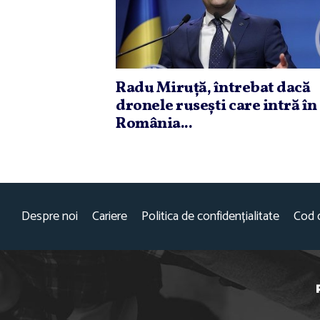
Radu Miruţă, întrebat dacă
dronele ruseşti care intră în
România...
Despre noi
Cariere
Politica de confidențialitate
Cod 