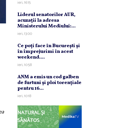
ieri, 16:15
Liderul senatorilor AUR,
acuzaţii la adresa
Ministerului Mediului:...
ieri, 13:00
Ce poţi face în Bucureşti şi
în împrejurimi în acest
weekend....
ieri, 10:58
ANM a emis un cod galben
de furtuni şi ploi torenţiale
pentru 16...
ieri, 10:18
ea
NATURAL ȘI
SĂNĂTOS