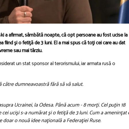
ki a afirmat, sâmbătă noapte, că opt persoane au fost ucise la
a fiind şi o fetiţă de 3 luni. El a mai spus că toţi cei care au dat
evreme sau mai târziu.
siderat un stat sponsor al terorismului, iar armata rusă o
ă către dumneavoastră fără să vă salut.
asupra Ucrainei, la Odesa. Până acum - 8 morţi. Cel puţin 18
e cei ucişi s-a numărat şi o fetiţă de 3 luni. Cum a ameninţat 
te doar o nouă idee naţională a Federaţiei Ruse.