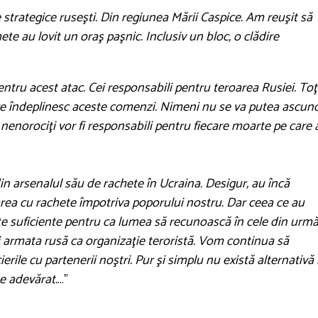
strategice ruseşti. Din regiunea Mării Caspice. Am reuşit să
e au lovit un oraş paşnic. Inclusiv un bloc, o clădire
pentru acest atac. Cei responsabili pentru teroarea Rusiei. Toţ
are îndeplinesc aceste comenzi. Nimeni nu se va putea ascun
i nenorociţi vor fi responsabili pentru fiecare moarte pe care 
in arsenalul său de rachete în Ucraina. Desigur, au încă
area cu rachete împotriva poporului nostru. Dar ceea ce au
e suficiente pentru ca lumea să recunoască în cele din urm
şi armata rusă ca organizaţie teroristă. Vom continua să
rile cu partenerii noştri. Pur şi simplu nu există alternativă 
e adevărat.
..."