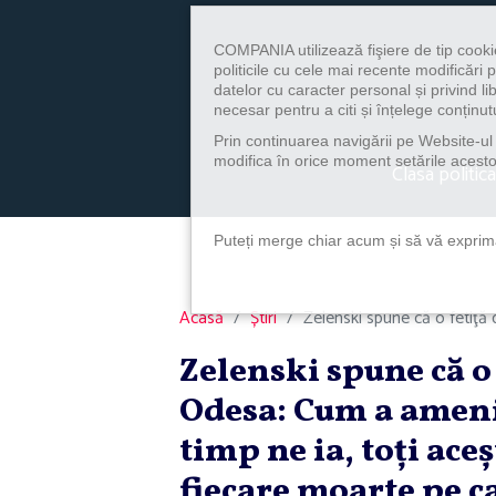
COMPANIA utilizează fişiere de tip cooki
politicile cu cele mai recente modificăr
datelor cu caracter personal și privind l
necesar pentru a citi și înțelege conținutu
Prin continuarea navigării pe Website-ul n
modifica în orice moment setările acestor
Clasa politica
Puteți merge chiar acum și să vă exprimaț
Acasă
Știri
Zelenski spune că o fetiţă d
Zelenski spune că o f
Odesa: Cum a amenin
timp ne ia, toţi ace
fiecare moarte pe c