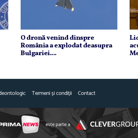
O dronă venind dinspre
Li
România a explodat deasupra
ac
Bulgariei....
Me
deontologic
Termeni și condiții
Contact
este parte a