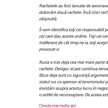
Rachetele au fost lansate de aeronave 
doborâm două rachete. Încă cinci rachet
obişnuită.
Îi vom identifica toţi cei responsabili 
cei care dau aceste ordine. Toţi cei c
Indiferent de cât timp ne ia, toţi aceşt
provocat-o.
Rusia a tras deja cea mai mare parte d
rachete. Desigur, ei pot continua tero
făcut deja sunt cu siguranţă argument
statul rus ca sponsor al terorismului 
insistăm asupra acestui lucru în negocie
o astfel de recunoaştere. De aceea est
Citeste mai multe aici