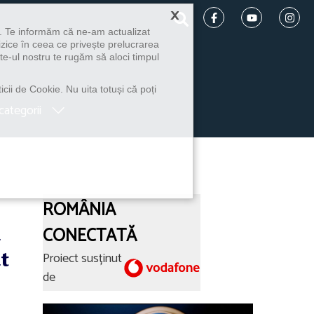
×
u. Te informăm că ne-am actualizat
izice în ceea ce privește prelucrarea
te-ul nostru te rugăm să aloci timpul
icii de Cookie. Nu uita totuși că poți
categorii
ROMÂNIA
a
CONECTATĂ
t
Proiect susținut
de