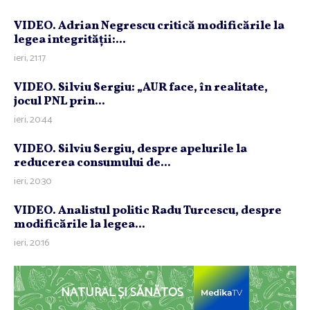
VIDEO. Adrian Negrescu critică modificările la
legea integrităţii:...
ieri, 21:17
VIDEO. Silviu Sergiu: „AUR face, în realitate,
jocul PNL prin...
ieri, 20:44
VIDEO. Silviu Sergiu, despre apelurile la
reducerea consumului de...
ieri, 20:30
VIDEO. Analistul politic Radu Turcescu, despre
modificările la legea...
ieri, 20:16
NATURAL ȘI SĂNĂTOS