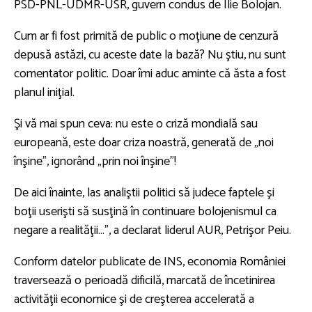
PSD-PNL-UDMR-USR, guvern condus de Ilie Bolojan.
Cum ar fi fost primită de public o moţiune de cenzură
depusă astăzi, cu aceste date la bază? Nu ştiu, nu sunt
comentator politic. Doar îmi aduc aminte că ăsta a fost
planul iniţial.
Şi vă mai spun ceva: nu este o criză mondială sau
europeană, este doar criza noastră, generată de „noi
înşine”, ignorând „prin noi înşine”!
De aici înainte, las analiştii politici să judece faptele şi
boţii userişti să susţină în continuare bolojenismul ca
negare a realităţii…”, a declarat liderul AUR, Petrişor Peiu.
Conform datelor publicate de INS, economia României
traversează o perioadă dificilă, marcată de încetinirea
activităţii economice şi de creşterea accelerată a