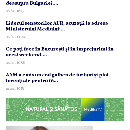
deasupra Bulgariei....
astăzi, 16:15
Liderul senatorilor AUR, acuzaţii la adresa
Ministerului Mediului:...
astăzi, 13:00
Ce poţi face în Bucureşti şi în împrejurimi în
acest weekend....
astăzi, 10:58
ANM a emis un cod galben de furtuni şi ploi
torenţiale pentru 16...
astăzi, 10:18
NATURAL ȘI SĂNĂTOS