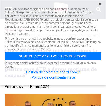
×
COMPANIA utilizează fişiere de tip cookie pentru a personaliza și
îmbunătăți experiența ta pe Website-ul nostru. Te informăm că ne-am
actualizat politicile cu cele mai recente modificări propuse de
Regulamentul (UE) 2016/679 privind protecția persoanelor fizice în ceea
ce privește prelucrarea datelor cu caracter personal și privind libera
circulație a acestor date. Înainte de a continua navigarea pe Website-ul
Acasă
Știri
nostru te rugăm să aloci timpul necesar pentru a citi și înțelege conținutul
Politicii de Cookie.
Lider AUR, după ce inflaţia a ajuns la 10,7%: „INS confirmă
Prin continuarea navigării pe Website-ul nostru confirmi acceptarea
eşecul...
utilizării fişierelor de tip cookie conform Politicii de Cookie. Nu uita totuși că
poți modifica în orice moment setările acestor fişiere cookie urmând
Lider AUR, după ce inflaţia a ajuns la
instrucțiunile din Politica de Cookie.
10,7%: „INS confirmă eşecul
SUNT DE ACORD CU POLITICA DE COOKIE
guvernului Bolojan şi motivele
Puteți merge chiar acum și să vă exprimați acordul individual la nivel de
cookie:
pentru care AUR a depus moţiune de
Politica de colectare acord cookie
cenzură”
Politica de confidențialitate
Primanews
|
13 mai 2026