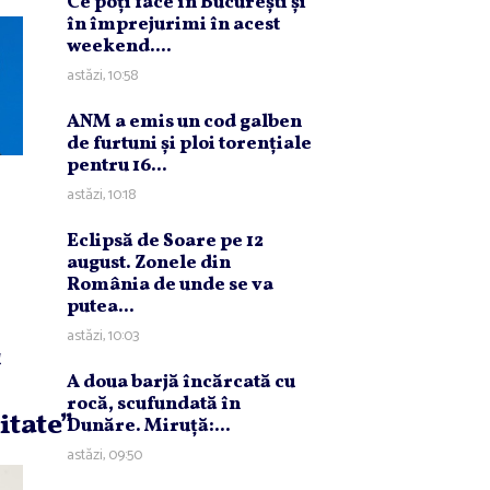
Ce poţi face în Bucureşti şi
în împrejurimi în acest
weekend....
astăzi, 10:58
ANM a emis un cod galben
de furtuni şi ploi torenţiale
pentru 16...
astăzi, 10:18
Eclipsă de Soare pe 12
august. Zonele din
România de unde se va
putea...
astăzi, 10:03
c
A doua barjă încărcată cu
rocă, scufundată în
itate”
Dunăre. Miruţă:...
astăzi, 09:50