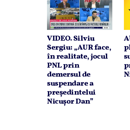
VIDEO. Silviu
A
Sergiu: „AUR face,
p
în realitate, jocul
s
PNL prin
p
demersul de
N
suspendare a
preşedintelui
Nicuşor Dan”