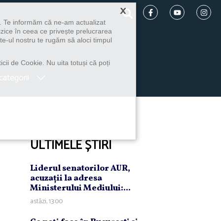
×
u. Te informăm că ne-am actualizat
izice în ceea ce privește prelucrarea
te-ul nostru te rugăm să aloci timpul
icii de Cookie. Nu uita totuși că poți
categorii
ULTIMELE ȘTIRI
Liderul senatorilor AUR,
acuzaţii la adresa
Ministerului Mediului:...
astăzi, 13:00