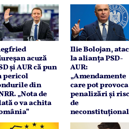
iegfried
Ilie Bolojan, atac
ureşan acuză
la alianţa PSD-
SD şi AUR că pun
AUR:
n pericol
„Amendamente
ondurile din
care pot provoca
NRR. „Nota de
penalizări şi ris
lată o va achita
de
omânia”
neconstituţional