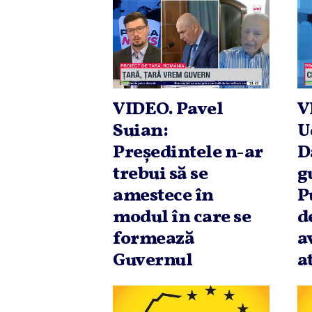
VIDEO. Pavel
V
Suian:
U
Preşedintele n-ar
D
trebui să se
g
amestece în
P
modul în care se
d
formează
a
Guvernul
a