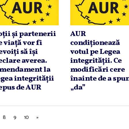
oţii şi partenerii
AUR
e viaţă vor fi
condiţionează
evoiţi să îşi
votul pe Legea
eclare averea.
integrităţii. Ce
mendament la
modificări cere
egea integrităţii
înainte de a spu
epus de AUR
„da”
8
9
10
»