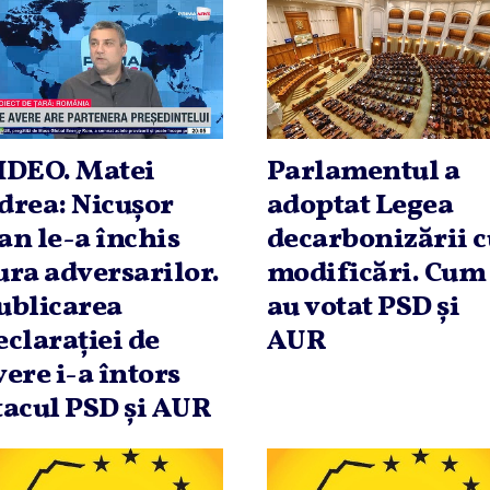
IDEO. Matei
Parlamentul a
drea: Nicuşor
adoptat Legea
an le-a închis
decarbonizării c
ura adversarilor.
modificări. Cum
ublicarea
au votat PSD şi
eclaraţiei de
AUR
vere i-a întors
tacul PSD şi AUR