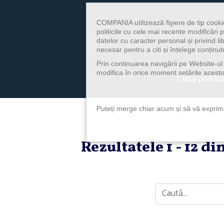
COMPANIA utilizează fişiere de tip cooki
politicile cu cele mai recente modificăr
datelor cu caracter personal și privind l
necesar pentru a citi și înțelege conținutu
Prin continuarea navigării pe Website-ul n
modifica în orice moment setările acestor
Clasa politica
Puteți merge chiar acum și să vă exprimaț
Rezultatele 1 - 12 d
Caută