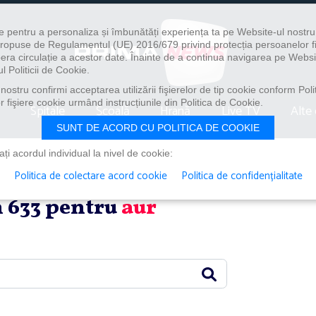
e pentru a personaliza și îmbunătăți experiența ta pe Website-ul nostr
i propuse de Regulamentul (UE) 2016/679 privind protecția persoanelor f
ibera circulație a acestor date. Înainte de a continua navigarea pe Websi
l Politicii de Cookie.
ostru confirmi acceptarea utilizării fişierelor de tip cookie conform Polit
 fişiere cookie urmând instrucțiunile din Politica de Cookie.
Spitale
Școală
Hrană
Live TV
Alte 
SUNT DE ACORD CU POLITICA DE COOKIE
i acordul individual la nivel de cookie:
Politica de colectare acord cookie
Politica de confidențialitate
in 633 pentru
aur