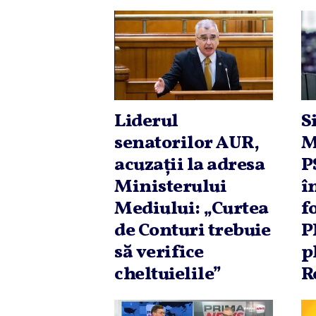
Liderul
S
senatorilor AUR,
M
acuzaţii la adresa
P
Ministerului
î
Mediului: „Curtea
f
de Conturi trebuie
P
să verifice
p
cheltuielile”
R