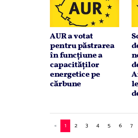
AUR a votat
S
pentru păstrarea
d
în funcţiune a
n
capacităţilor
d
energetice pe
A
cărbune
l
d
«
1
2
3
4
5
6
7