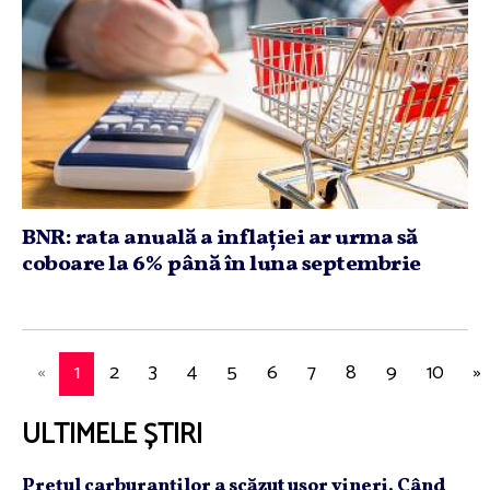
BNR: rata anuală a inflaţiei ar urma să
coboare la 6% până în luna septembrie
«
1
2
3
4
5
6
7
8
9
10
»
ULTIMELE ȘTIRI
Preţul carburanţilor a scăzut uşor vineri. Când