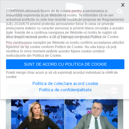
×
COMPANIA utilizează fişiere de tip cookie pentru a personaliza și
îmbunătăți experiența ta pe Website-ul nostru. Te informăm că ne-am
actualizat politicile cu cele mai recente modificări propuse de Regulamentul
(UE) 2016/679 privind protecția persoanelor fizice în ceea ce privește
prelucrarea datelor cu caracter personal și privind libera circulație a acestor
date. Înainte de a continua navigarea pe Website-ul nostru te rugăm să
Rezultatele 1 - 12 din 230 pentru
aloci timpul necesar pentru a citi și înțelege conținutul Politicii de Cookie.
inflatie
Prin continuarea navigării pe Website-ul nostru confirmi acceptarea utilizării
fişierelor de tip cookie conform Politicii de Cookie. Nu uita totuși că poți
modifica în orice moment setările acestor fişiere cookie urmând
instrucțiunile din Politica de Cookie.
SUNT DE ACORD CU POLITICA DE COOKIE
Caută
Puteți merge chiar acum și să vă exprimați acordul individual la nivel de
cookie:
Politica de colectare acord cookie
Politica de confidențialitate