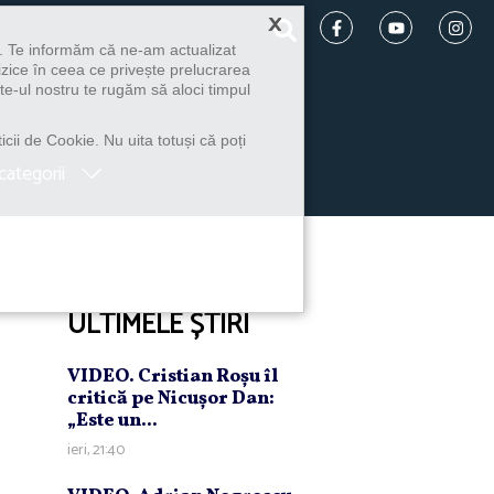
×
u. Te informăm că ne-am actualizat
izice în ceea ce privește prelucrarea
te-ul nostru te rugăm să aloci timpul
icii de Cookie. Nu uita totuși că poți
categorii
ULTIMELE ȘTIRI
VIDEO. Cristian Roşu îl
critică pe Nicuşor Dan:
„Este un...
ieri, 21:40