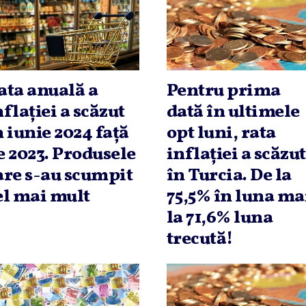
ata anuală a
Pentru prima
nflaţiei a scăzut
dată în ultimele
n iunie 2024 faţă
opt luni, rata
e 2023. Produsele
inflaţiei a scăzut
are s-au scumpit
în Turcia. De la
el mai mult
75,5% în luna ma
la 71,6% luna
trecută!