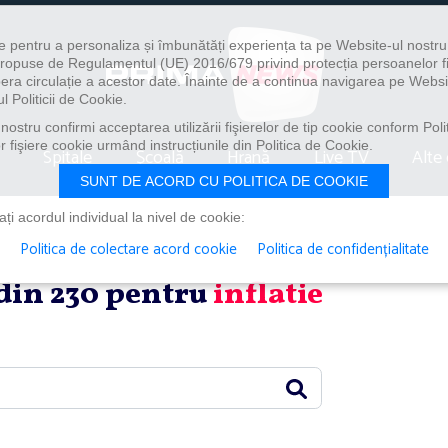
e pentru a personaliza și îmbunătăți experiența ta pe Website-ul nostr
i propuse de Regulamentul (UE) 2016/679 privind protecția persoanelor f
ibera circulație a acestor date. Înainte de a continua navigarea pe Websi
l Politicii de Cookie.
ostru confirmi acceptarea utilizării fişierelor de tip cookie conform Polit
 fişiere cookie urmând instrucțiunile din Politica de Cookie.
Spitale
Școală
Hrană
Live TV
Alte 
SUNT DE ACORD CU POLITICA DE COOKIE
i acordul individual la nivel de cookie:
Politica de colectare acord cookie
Politica de confidențialitate
 din 230 pentru
inflatie