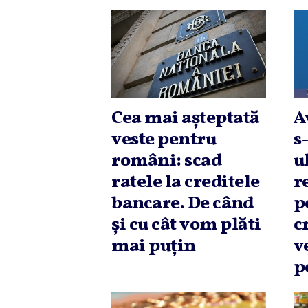
Cea mai aşteptată
A
veste pentru
s
români: scad
u
ratele la creditele
r
bancare. De când
p
şi cu cât vom plăti
c
mai puţin
v
p