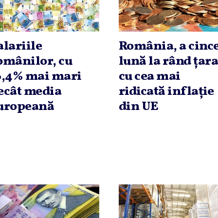
alariile
România, a cinc
omânilor, cu
lună la rând ţar
6,4% mai mari
cu cea mai
ecât media
ridicată inflaţie
uropeană
din UE