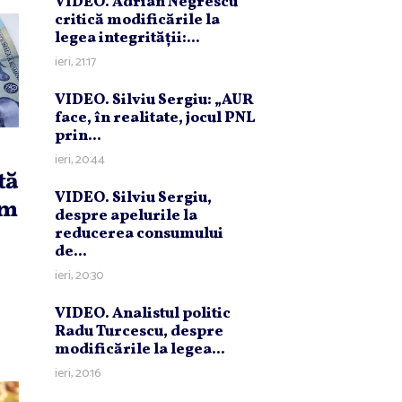
VIDEO. Adrian Negrescu
critică modificările la
legea integrităţii:...
ieri, 21:17
VIDEO. Silviu Sergiu: „AUR
face, în realitate, jocul PNL
prin...
ieri, 20:44
tă
VIDEO. Silviu Sergiu,
um
despre apelurile la
reducerea consumului
de...
ieri, 20:30
VIDEO. Analistul politic
Radu Turcescu, despre
modificările la legea...
ieri, 20:16