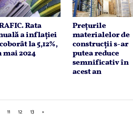
RAFIC. Rata
Preţurile
nuală a inflaţiei
materialelor de
 coborât la 5,12%,
construcţii s-ar
n mai 2024
putea reduce
semnificativ în
acest an
11
12
13
»