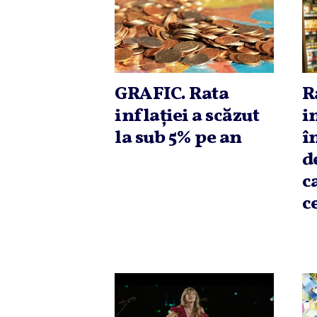
GRAFIC. Rata
R
inflaţiei a scăzut
i
la sub 5% pe an
î
d
c
c