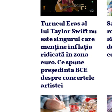
Turneul Eras al
S
lui Taylor Swift nu
r
este singurul care
1
menţine inflaţia
d
ridicată în zona
e
euro. Ce spune
preşedinta BCE
despre concertele
artistei