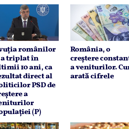
vuţia românilor
România, o
-a triplat în
creştere constan
ltimii 10 ani, ca
a veniturilor. C
ezultat direct al
arată cifrele
oliticilor PSD de
reştere a
eniturilor
opulaţiei (P)