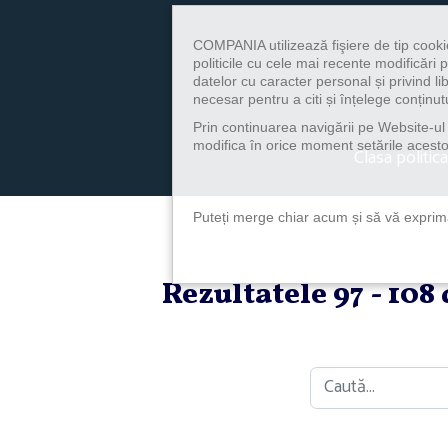
COMPANIA utilizează fişiere de tip cooki
politicile cu cele mai recente modificăr
datelor cu caracter personal și privind l
necesar pentru a citi și înțelege conținutu
Prin continuarea navigării pe Website-ul n
modifica în orice moment setările acestor
Clasa politica
Puteți merge chiar acum și să vă exprimaț
Rezultatele 97 - 108
Caută