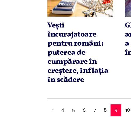
Veşti
G
încurajatoare
a
pentru români:
a
puterea de
î
cumpărare în
creştere, inflaţia
în scădere
«
4
5
6
7
8
9
10