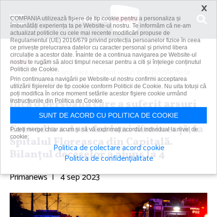
×
COMPANIA utilizează fişiere de tip cookie pentru a personaliza și
îmbunătăți experiența ta pe Website-ul nostru. Te informăm că ne-am
actualizat politicile cu cele mai recente modificări propuse de
Regulamentul (UE) 2016/679 privind protecția persoanelor fizice în ceea
ce privește prelucrarea datelor cu caracter personal și privind libera
circulație a acestor date. Înainte de a continua navigarea pe Website-ul
Acasă
Știri
nostru te rugăm să aloci timpul necesar pentru a citi și înțelege conținutul
Politicii de Cookie.
Încă o persoană care a suferit arsuri în exploziile de la
Prin continuarea navigării pe Website-ul nostru confirmi acceptarea
staţia GPL din...
utilizării fişierelor de tip cookie conform Politicii de Cookie. Nu uita totuși că
poți modifica în orice moment setările acestor fişiere cookie urmând
Încă o persoană care a suferit arsuri
instrucțiunile din Politica de Cookie.
în exploziile de la staţia GPL din
SUNT DE ACORD CU POLITICA DE COOKIE
Crevedia a decedat luni dimineaţă, la
Puteți merge chiar acum și să vă exprimați acordul individual la nivel de
cookie:
Spitalul Floreasca din Capitală.
Politica de colectare acord cookie
Bilanţul deceselor a ajuns la 4
Politica de confidențialitate
Primanews
|
4 sep 2023