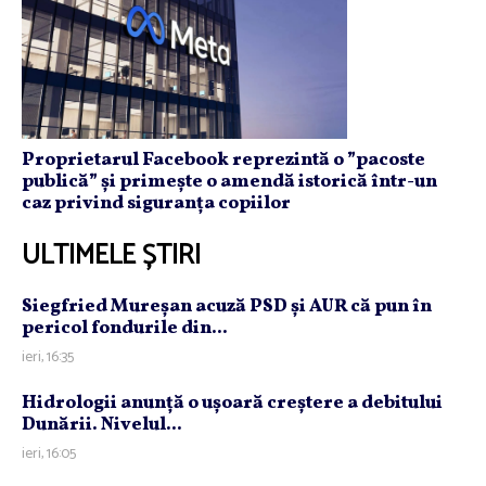
Proprietarul Facebook reprezintă o ”pacoste
publică” și primește o amendă istorică într-un
caz privind siguranța copiilor
ULTIMELE ȘTIRI
Siegfried Mureşan acuză PSD şi AUR că pun în
pericol fondurile din...
ieri, 16:35
Hidrologii anunţă o uşoară creştere a debitului
Dunării. Nivelul...
ieri, 16:05