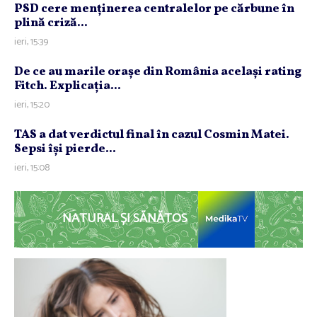
PSD cere menţinerea centralelor pe cărbune în
plină criză...
ieri, 15:39
De ce au marile oraşe din România acelaşi rating
Fitch. Explicaţia...
ieri, 15:20
TAS a dat verdictul final în cazul Cosmin Matei.
Sepsi îşi pierde...
ieri, 15:08
NATURAL ȘI SĂNĂTOS