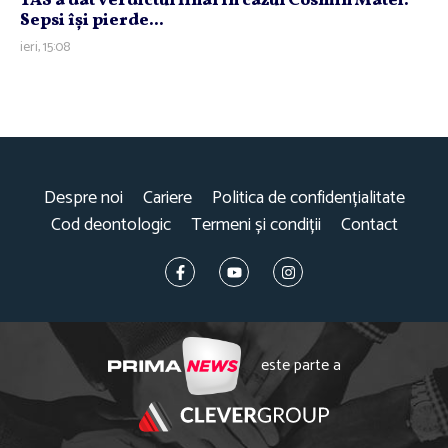
TAS a dat verdictul final în cazul Cosmin Matei.
Sepsi îşi pierde...
ieri, 15:08
Despre noi
Cariere
Politica de confidențialitate
Cod deontologic
Termeni și condiții
Contact
este parte a