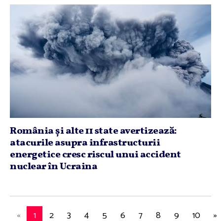
România şi alte 11 state avertizează:
atacurile asupra infrastructurii
energetice cresc riscul unui accident
nuclear în Ucraina
«
1
2
3
4
5
6
7
8
9
10
»