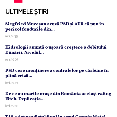
ULTIMELE ȘTIRI
Siegfried Mureşan acuză PSD şi AUR că pun în
pericol fondurile din...
ieri, 16:35
Hidrologii anunţă o uşoară creştere a debitului
Dunării. Nivelul...
ieri, 16:05
PSD cere menţinerea centralelor pe cărbune în
plină criză...
ieri, 15:39
De ce au marile oraşe din România acelaşi rating
Fitch. Explicaţia...
ieri, 15:20