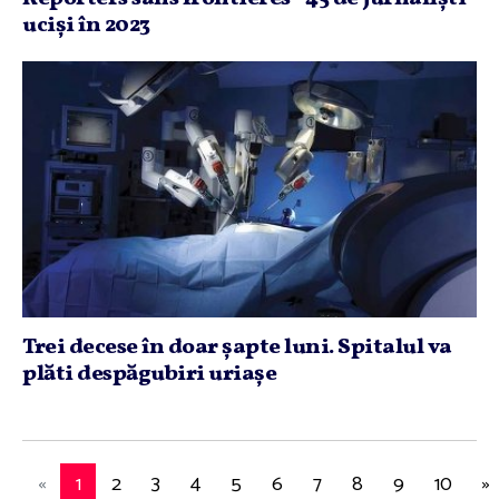
ucişi în 2023
Trei decese în doar şapte luni. Spitalul va
plăti despăgubiri uriaşe
«
1
2
3
4
5
6
7
8
9
10
»