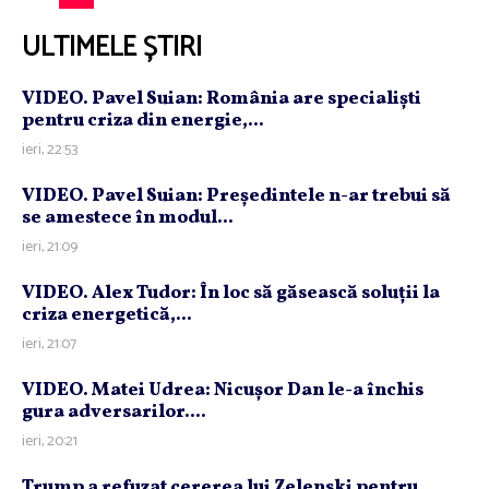
ULTIMELE ȘTIRI
VIDEO. Pavel Suian: România are specialişti
pentru criza din energie,...
ieri, 22:53
VIDEO. Pavel Suian: Preşedintele n-ar trebui să
se amestece în modul...
ieri, 21:09
VIDEO. Alex Tudor: În loc să găsească soluţii la
criza energetică,...
ieri, 21:07
VIDEO. Matei Udrea: Nicuşor Dan le-a închis
gura adversarilor....
ieri, 20:21
Trump a refuzat cererea lui Zelenski pentru